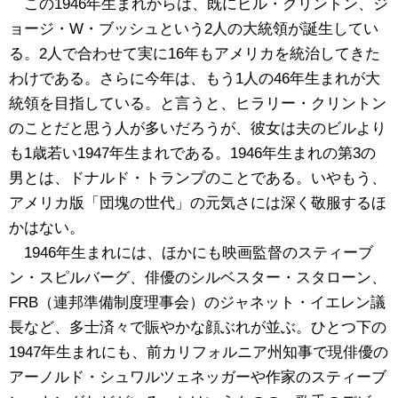
この1946年生まれからは、既にビル・クリントン、ジ
ョージ・W・ブッシュという2人の大統領が誕生してい
る。2人で合わせて実に16年もアメリカを統治してきた
わけである。さらに今年は、もう1人の46年生まれが大
統領を目指している。と言うと、ヒラリー・クリントン
のことだと思う人が多いだろうが、彼女は夫のビルより
も1歳若い1947年生まれである。1946年生まれの第3の
男とは、ドナルド・トランプのことである。いやもう、
アメリカ版「団塊の世代」の元気さには深く敬服するほ
かはない。
1946年生まれには、ほかにも映画監督のスティーブ
ン・スピルバーグ、俳優のシルベスター・スタローン、
FRB（連邦準備制度理事会）のジャネット・イエレン議
長など、多士済々で賑やかな顔ぶれが並ぶ。ひとつ下の
1947年生まれにも、前カリフォルニア州知事で現俳優の
アーノルド・シュワルツェネッガーや作家のスティーブ