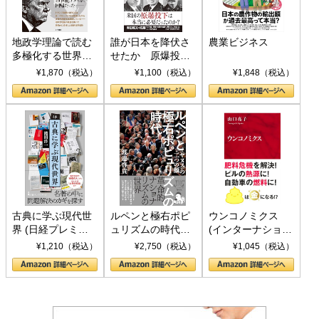
地政学理論で読む
誰が日本を降伏さ
農業ビジネス
多極化する世界：
せたか 原爆投
トランプとBRICS
下、ソ連参戦、そ
¥1,870（税込）
¥1,100（税込）
¥1,848（税込）
の挑戦
して聖断 (PHP新
書)
古典に学ぶ現代世
ルペンと極右ポピ
ウンコノミクス
界 (日経プレミア
ュリズムの時代：
(インターナショナ
シリーズ)
〈ヤヌス〉の二つ
ル新書)
¥1,210（税込）
¥2,750（税込）
¥1,045（税込）
の顔