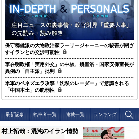
保守穏健派の大物政治家ラーリージャーニーの殺害が閉ざ
すイランとの交渉可能性
李在明政権「実用外交」の中核、魏聖洛・国家安保室長が
異例の「自主派」批判
米軍のベネズエラ攻撃「沈黙のレーダー」で意識される
「中国本土」の脆弱性
最新記事
執筆者一覧
連載一覧
ランキング
村上拓哉：混沌のイラン情勢