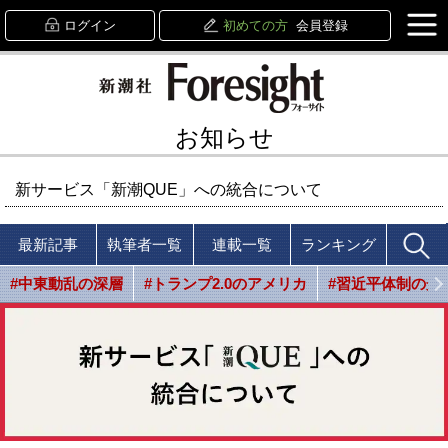
ログイン
初めての方
会員登録
お知らせ
新サービス「新潮QUE」への統合について
最新記事
執筆者一覧
連載一覧
ランキング
#中東動乱の深層
#トランプ2.0のアメリカ
#習近平体制の光