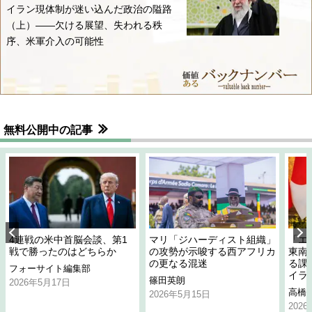
イラン現体制が迷い込んだ政治の隘路
（上）――欠ける展望、失われる秩
序、米軍介入の可能性
無料公開中の記事
4連戦の米中首脳会談、第1
マリ「ジハーディスト組織」
「エ
戦で勝ったのはどちらか
の攻勢が示唆する西アフリカ
東南
の更なる混迷
る課
フォーサイト編集部
イラ
篠田英朗
2026年5月17日
高橋
2026年5月15日
202