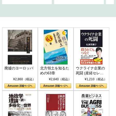
廃墟のヨーロッパ
北方領土を知るた
ウクライナ企業の
めの63章
死闘 (産経セレク
ト S 039)
¥2,860（税込）
¥2,640（税込）
¥1,210（税込）