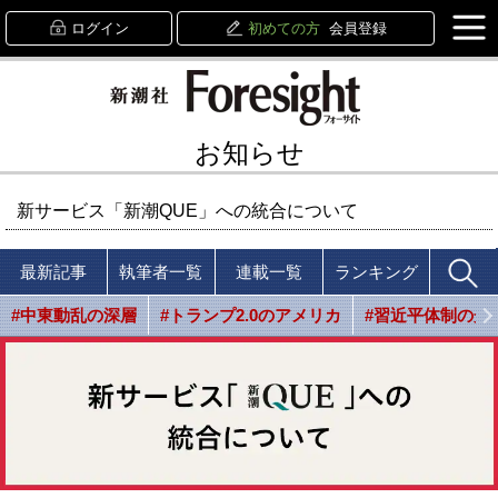
ログイン
初めての方
会員登録
お知らせ
新サービス「新潮QUE」への統合について
最新記事
執筆者一覧
連載一覧
ランキング
#中東動乱の深層
#トランプ2.0のアメリカ
#習近平体制の光