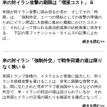
米の対イラン攻撃の期限は「増派コスト」
米国が対イラン攻撃に踏み切るか否か、そしてその「時
期」は、「強制外交」と一つの帰結としての攻撃の準備の
ためにイラン周辺に大規模に集めた艦船にかけたコスト
と、それによって得られる政治的成果の比較衡量に依存す
る。 下記の英フィナンシャル・タイムズの記事によれ
ば…
続きを読む>>
米の対イラン「強制外交」で戦争回避の道は限り
なく狭い
米国トランプ政権の、イスラエルと密接に協力した、対イ
ラン大規模攻撃を避けることは、非常に困難な情勢であ
る。間に立たされた湾岸アラブ産油国やトルコなどの仲介
外交で、米・イランの対話の場は設けられているが、それ
は米国とイランの立場の隔たりを確認する儀式となって…
続きを読む>>