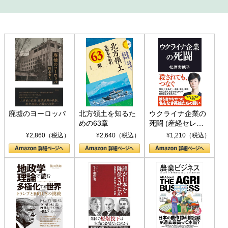
廃墟のヨーロッパ
北方領土を知るた
ウクライナ企業の
めの63章
死闘 (産経セレク
ト S 039)
¥2,860（税込）
¥2,640（税込）
¥1,210（税込）