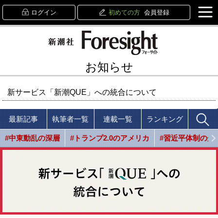
ログイン
初めての方
会員登録
お知らせ
新サービス「新潮QUE」への統合について
最新記事
執筆者一覧
連載一覧
ランキング
#中東動乱の深層
#トランプ2.0のアメリカ
#習近平体制の光