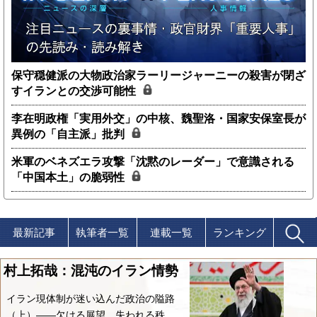
保守穏健派の大物政治家ラーリージャーニーの殺害が閉ざ
すイランとの交渉可能性
李在明政権「実用外交」の中核、魏聖洛・国家安保室長が
異例の「自主派」批判
米軍のベネズエラ攻撃「沈黙のレーダー」で意識される
「中国本土」の脆弱性
最新記事
執筆者一覧
連載一覧
ランキング
村上拓哉：混沌のイラン情勢
イラン現体制が迷い込んだ政治の隘路
（上）――欠ける展望、失われる秩