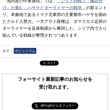
「池内恵の中東通信」では、
「シリア内戦で『棲み分
け』が進む：ハサケとダーライヤーの戦況」
の新エント
リ。本拠地であるイラク北東部の主要都市ハケサを固め
たクルド人勢力。一方アサド政権は、ダマスカス近郊の
ダーライヤーを反体制派から奪回した。シリア内で入り
組んでいる戦線が整理されつつあります。
タグ：
ポピュリズム
ポスト
フォーサイト最新記事のお知らせを
受け取れます。
@Fsightさんをフォロー