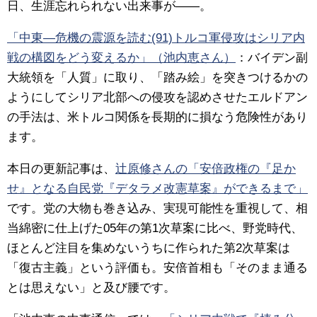
日、生涯忘れられない出来事が――。
「中東―危機の震源を読む(91)トルコ軍侵攻はシリア内
戦の構図をどう変えるか」（池内恵さん）
：バイデン副
大統領を「人質」に取り、「踏み絵」を突きつけるかの
ようにしてシリア北部への侵攻を認めさせたエルドアン
の手法は、米トルコ関係を長期的に損なう危険性があり
ます。
本日の更新記事は、
辻原修さんの「安倍政権の『足か
せ』となる自民党『デタラメ改憲草案』ができるまで」
です。党の大物も巻き込み、実現可能性を重視して、相
当綿密に仕上げた05年の第1次草案に比べ、野党時代、
ほとんど注目を集めないうちに作られた第2次草案は
「復古主義」という評価も。安倍首相も「そのまま通る
とは思えない」と及び腰です。