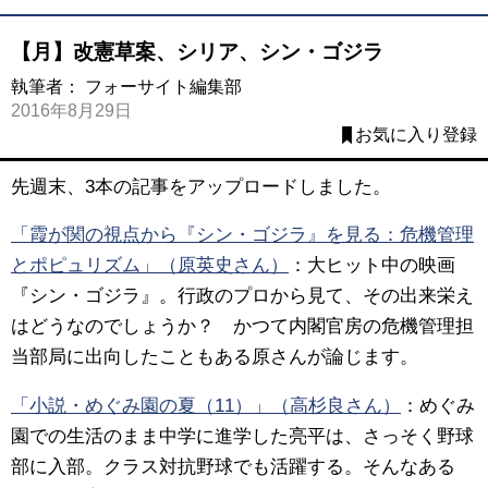
【月】改憲草案、シリア、シン・ゴジラ
執筆者：
フォーサイト編集部
2016年8月29日
お気に入り登録
先週末、3本の記事をアップロードしました。
「霞が関の視点から『シン・ゴジラ』を見る：危機管理
とポピュリズム」（原英史さん）
：大ヒット中の映画
『シン・ゴジラ』。行政のプロから見て、その出来栄え
はどうなのでしょうか？ かつて内閣官房の危機管理担
当部局に出向したこともある原さんが論じます。
「小説・めぐみ園の夏（11）」（高杉良さん）
：めぐみ
園での生活のまま中学に進学した亮平は、さっそく野球
部に入部。クラス対抗野球でも活躍する。そんなある