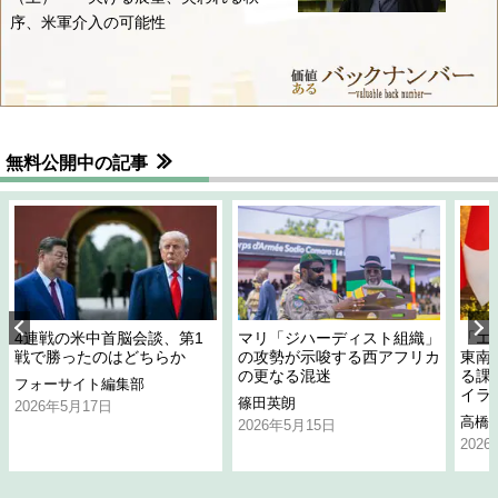
序、米軍介入の可能性
無料公開中の記事
4連戦の米中首脳会談、第1
マリ「ジハーディスト組織」
「エ
戦で勝ったのはどちらか
の攻勢が示唆する西アフリカ
東南
の更なる混迷
る課
フォーサイト編集部
イラ
篠田英朗
2026年5月17日
高橋
2026年5月15日
202