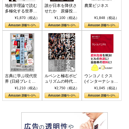
地政学理論で読む
誰が日本を降伏さ
農業ビジネス
多極化する世界：
せたか 原爆投
トランプとBRICS
下、ソ連参戦、そ
¥1,870（税込）
¥1,100（税込）
¥1,848（税込）
の挑戦
して聖断 (PHP新
書)
古典に学ぶ現代世
ルペンと極右ポピ
ウンコノミクス
界 (日経プレミア
ュリズムの時代：
(インターナショナ
シリーズ)
〈ヤヌス〉の二つ
ル新書)
¥1,210（税込）
¥2,750（税込）
¥1,045（税込）
の顔