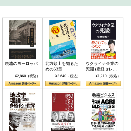
廃墟のヨーロッパ
北方領土を知るた
ウクライナ企業の
めの63章
死闘 (産経セレク
ト S 039)
¥2,860（税込）
¥2,640（税込）
¥1,210（税込）