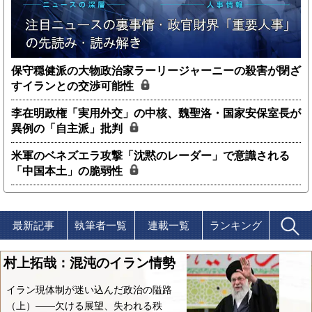
保守穏健派の大物政治家ラーリージャーニーの殺害が閉ざ
すイランとの交渉可能性
李在明政権「実用外交」の中核、魏聖洛・国家安保室長が
異例の「自主派」批判
米軍のベネズエラ攻撃「沈黙のレーダー」で意識される
「中国本土」の脆弱性
最新記事
執筆者一覧
連載一覧
ランキング
村上拓哉：混沌のイラン情勢
イラン現体制が迷い込んだ政治の隘路
（上）――欠ける展望、失われる秩