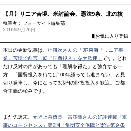
【月】リニア苦境、米討論会、憲法9条、北の核
執筆者：
フォーサイト編集部
2016年9月26日
お気に入り登録
本日の更新記事は、
杜耕次さんの「JR東海『リニア事
業』苦境で前言一転『国費投入』を大歓迎」
です。
どれ
だけ反対の声があっても「理解を得た」と強弁する一
方、「国費投入を待てば100年経っても進まない」と見
切り発車し、今になって3兆円の財投投入を歓迎。ご都
合主義の極みです。
また先週末、
元陸上幕僚長・冨澤暉さんの好評連載「軍
事のコモンセンス」第2回「集団安全保障と憲法第９条