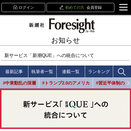
ログイン
初めての方
会員登録
お知らせ
新サービス「新潮QUE」への統合について
最新記事
執筆者一覧
連載一覧
ランキング
#中東動乱の深層
#トランプ2.0のアメリカ
#習近平体制の光