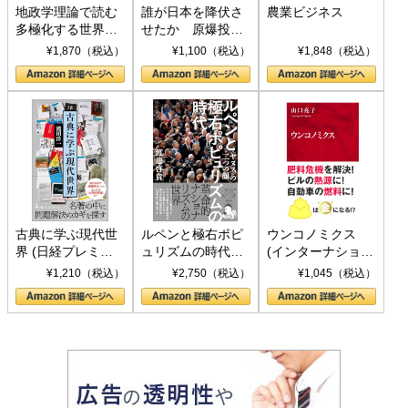
地政学理論で読む
誰が日本を降伏さ
農業ビジネス
多極化する世界：
せたか 原爆投
トランプとBRICS
下、ソ連参戦、そ
¥1,870（税込）
¥1,100（税込）
¥1,848（税込）
の挑戦
して聖断 (PHP新
書)
古典に学ぶ現代世
ルペンと極右ポピ
ウンコノミクス
界 (日経プレミア
ュリズムの時代：
(インターナショナ
シリーズ)
〈ヤヌス〉の二つ
ル新書)
¥1,210（税込）
¥2,750（税込）
¥1,045（税込）
の顔