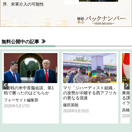
序、米軍介入の可能性
無料公開中の記事
4連戦の米中首脳会談、第1
マリ「ジハーディスト組織」
「エ
戦で勝ったのはどちらか
の攻勢が示唆する西アフリカ
東南
の更なる混迷
る課
フォーサイト編集部
イラ
篠田英朗
2026年5月17日
高橋
2026年5月15日
202