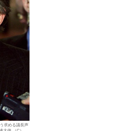
よう求める議長声
大使 （C）