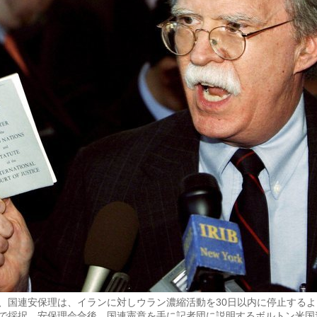
29日、国連安保理は、イランに対しウラン濃縮活動を30日以内に停止する
で採択。安保理会合後、国連憲章を手に記者団に説明するボルトン米国連