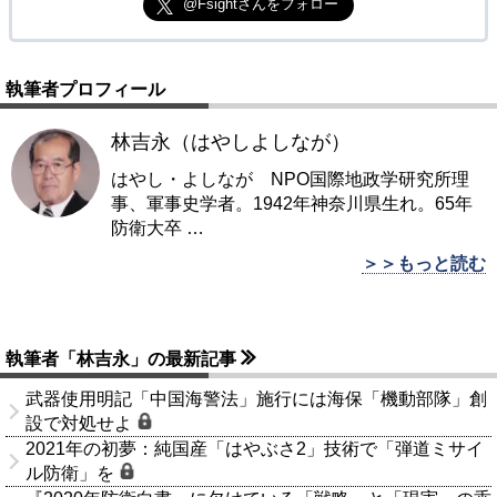
@Fsightさんをフォロー
執筆者プロフィール
林吉永（はやしよしなが）
はやし・よしなが NPO国際地政学研究所理
事、軍事史学者。1942年神奈川県生れ。65年
防衛大卒
…
＞＞もっと読む
執筆者「林吉永」の最新記事
武器使用明記「中国海警法」施行には海保「機動部隊」創
設で対処せよ
2021年の初夢：純国産「はやぶさ2」技術で「弾道ミサイ
ル防衛」を