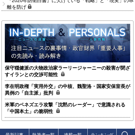
『2020年防衛白書』に欠けている「戦略」と「現実」の乖
離を防げ
保守穏健派の大物政治家ラーリージャーニーの殺害が閉ざ
すイランとの交渉可能性
李在明政権「実用外交」の中核、魏聖洛・国家安保室長が
異例の「自主派」批判
米軍のベネズエラ攻撃「沈黙のレーダー」で意識される
「中国本土」の脆弱性
最新記事
執筆者一覧
連載一覧
ランキング