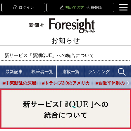
ログイン
初めての方
会員登録
お知らせ
新サービス「新潮QUE」への統合について
最新記事
執筆者一覧
連載一覧
ランキング
#中東動乱の深層
#トランプ2.0のアメリカ
#習近平体制の光