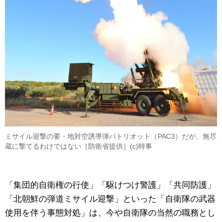
ミサイル迎撃の要・地対空誘導弾パトリオット（PAC3）だが、無尽
蔵に撃てるわけではない［防衛省提供］(c)時事
「集団的自衛権の行使」「駆けつけ警護」「共同防護」
「北朝鮮の弾道ミサイル迎撃」といった「自衛隊の武器
使用を伴う事態対処」は、今や自衛隊の当然の職務とし