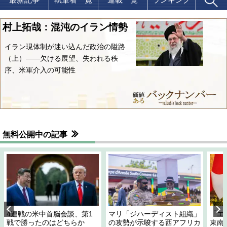
村上拓哉：混沌のイラン情勢
イラン現体制が迷い込んだ政治の隘路
（上）――欠ける展望、失われる秩
序、米軍介入の可能性
無料公開中の記事
4連戦の米中首脳会談、第1
マリ「ジハーディスト組織」
「エ
戦で勝ったのはどちらか
の攻勢が示唆する西アフリカ
東南