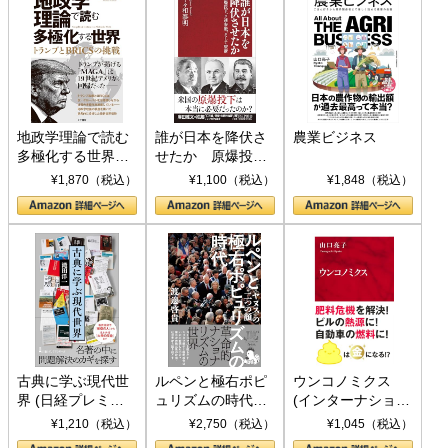
地政学理論で読む
誰が日本を降伏さ
農業ビジネス
多極化する世界：
せたか 原爆投
トランプとBRICS
下、ソ連参戦、そ
¥1,870（税込）
¥1,100（税込）
¥1,848（税込）
の挑戦
して聖断 (PHP新
書)
古典に学ぶ現代世
ルペンと極右ポピ
ウンコノミクス
界 (日経プレミア
ュリズムの時代：
(インターナショナ
シリーズ)
〈ヤヌス〉の二つ
ル新書)
¥1,210（税込）
¥2,750（税込）
¥1,045（税込）
の顔