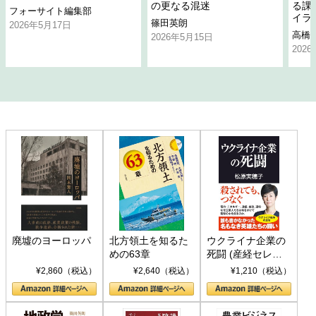
の更なる混迷
る課
フォーサイト編集部
イラ
篠田英朗
2026年5月17日
高橋
2026年5月15日
202
廃墟のヨーロッパ
北方領土を知るた
ウクライナ企業の
めの63章
死闘 (産経セレク
ト S 039)
¥2,860（税込）
¥2,640（税込）
¥1,210（税込）