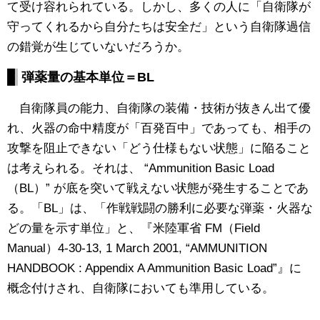
て受け容れられている。しかし、多くの人に「自衛隊が
守ってくれるから自分たちは安全だ」という自衛隊過信
の錯覚が生じていないだろうか。
弾薬量の基本単位＝BL
自衛隊員の能力、自衛隊の装備・技術が抜きん出て優
れ、火器の命中精度が「百発百中」であっても、相手の
攻撃を阻止できない「どう仕様もない状態」に陥ること
は考えられる。それは、 “Ammunition Basic Load
（BL）” が底を突いて戦えない状態が発生することであ
る。「BL」は、「作戦戦闘の勝利に必要な弾薬・火器な
どの量を示す単位」と、『米陸軍省 FM（Field
Manual）4-30-13, 1 March 2001, “AMMUNITION
HANDBOOK : Appendix A Ammunition Basic Load”』に
概念付けされ、自衛隊においても準用している。