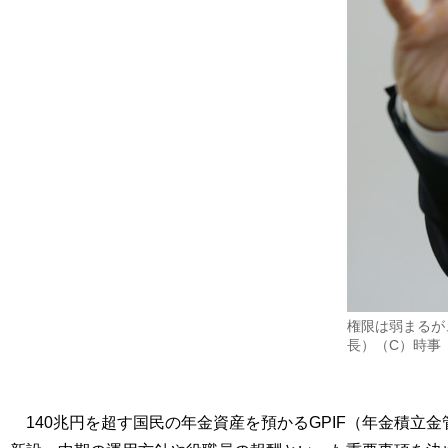
権限は弱まるが
長）（C）時事
140兆円を超す国民の年金資産を預かるGPIF（年金積立