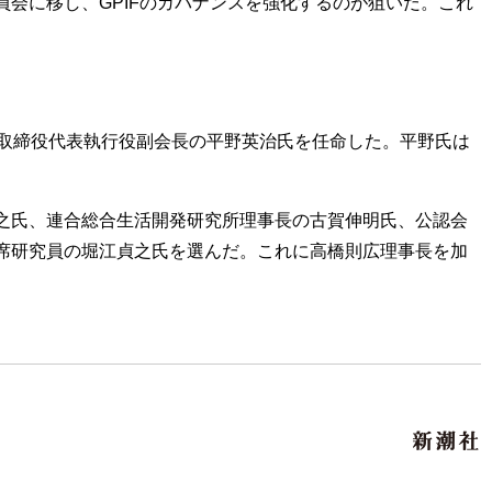
会に移し、GPIFのガバナンスを強化するのが狙いだ。これ
取締役代表執行役副会長の平野英治氏を任命した。平野氏は
之氏、連合総合生活開発研究所理事長の古賀伸明氏、公認会
席研究員の堀江貞之氏を選んだ。これに高橋則広理事長を加