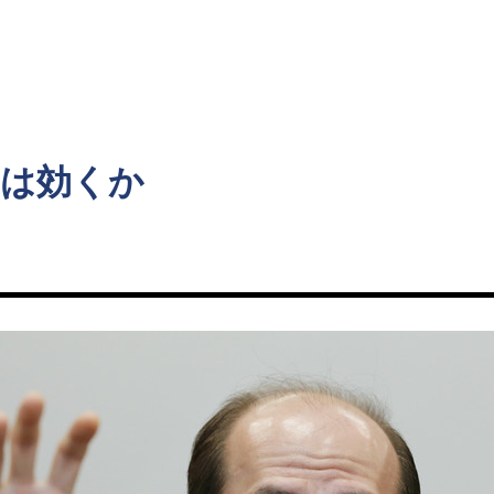
ト
スは効くか