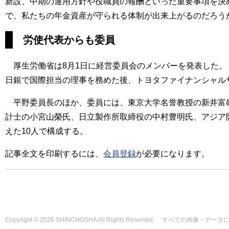
新設、中期の運用方針や役職員の報酬といった重要事項を決
で、私たちの年金資産が守られる体制が出来上がるのだろう
労使代表からも委員
厚生労働省は8月1日に経営委員会のメンバーを発表した。
日銀で国際担当の理事を務めた後、トヨタファイナンシャル
平野委員長のほか、委員には、東京大学名誉教授の新井富雄
計士の小宮山榮氏、日立製作所取締役の中村豊明氏、アジア
えた10人で構成する。
記事全文を印刷するには、
会員登録
が必要になります。
Copyright © 2026 SHINCHOSHA All Rights Reserved. すべて