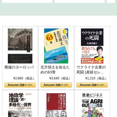
廃墟のヨーロッパ
北方領土を知るた
ウクライナ企業の
めの63章
死闘 (産経セレク
ト S 039)
¥2,860（税込）
¥2,640（税込）
¥1,210（税込）