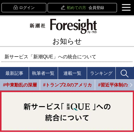
ログイン
初めての方
会員登録
お知らせ
新サービス「新潮QUE」への統合について
最新記事
執筆者一覧
連載一覧
ランキング
#中東動乱の深層
#トランプ2.0のアメリカ
#習近平体制の光