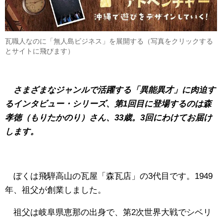
瓦職人なのに「無人島ビジネス」を展開する（写真をクリックする
とサイトに飛びます）
さまざまなジャンルで活躍する「異能異才」に肉迫す
るインタビュー・シリーズ、第1回目に登場するのは
森
孝徳（もりたかのり）さん、33歳。3回にわけてお届け
します。
ぼくは飛騨高山の瓦屋「森瓦店」の3代目です。1949
年、祖父が創業しました。
祖父は岐阜県恵那の出身で、第2次世界大戦でシベリ