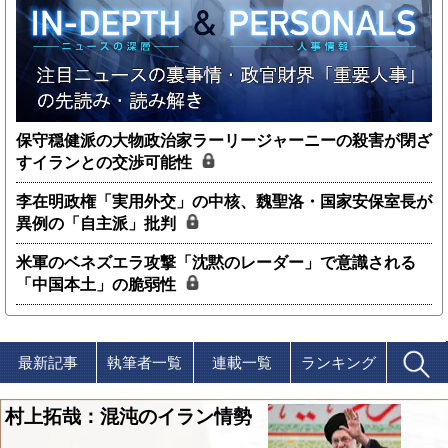
保守穏健派の大物政治家ラーリージャーニーの殺害が閉ざ
すイランとの交渉可能性
李在明政権「実用外交」の中核、魏聖洛・国家安保室長が
異例の「自主派」批判
米軍のベネズエラ攻撃「沈黙のレーダー」で意識される
「中国本土」の脆弱性
最新記事
執筆者一覧
連載一覧
ランキング
村上拓哉：混沌のイラン情勢