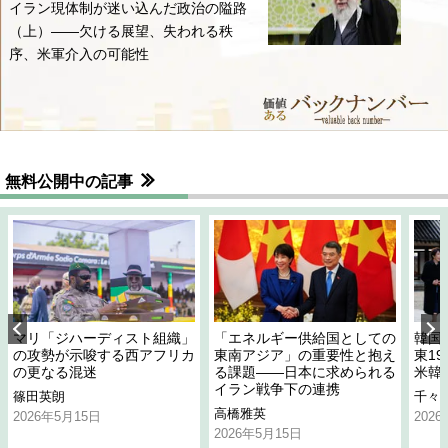
イラン現体制が迷い込んだ政治の隘路
（上）――欠ける展望、失われる秩
序、米軍介入の可能性
無料公開中の記事
マリ「ジハーディスト組織」
「エネルギー供給国としての
韓国
の攻勢が示唆する西アフリカ
東南アジア」の重要性と抱え
東1
の更なる混迷
る課題――日本に求められる
米韓
イラン戦争下の連携
篠田英朗
千々
高橋雅英
2026年5月15日
202
2026年5月15日