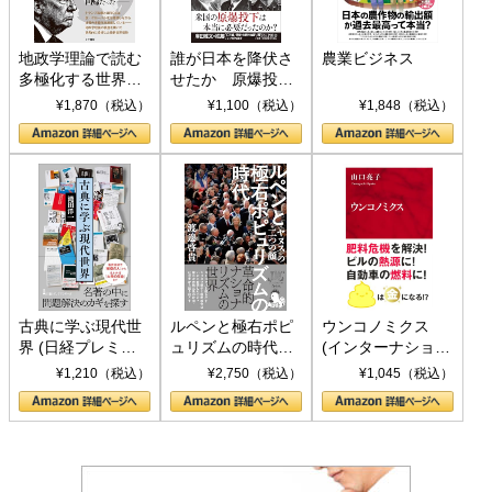
地政学理論で読む
誰が日本を降伏さ
農業ビジネス
多極化する世界：
せたか 原爆投
トランプとBRICS
下、ソ連参戦、そ
¥1,870（税込）
¥1,100（税込）
¥1,848（税込）
の挑戦
して聖断 (PHP新
書)
古典に学ぶ現代世
ルペンと極右ポピ
ウンコノミクス
界 (日経プレミア
ュリズムの時代：
(インターナショナ
シリーズ)
〈ヤヌス〉の二つ
ル新書)
¥1,210（税込）
¥2,750（税込）
¥1,045（税込）
の顔