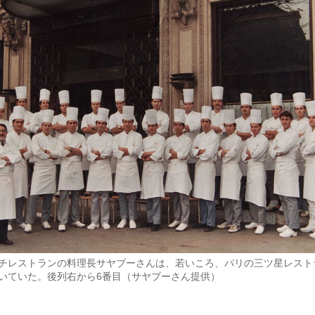
チレストランの料理長サヤブーさんは、若いころ、パリの三ツ星レスト
いていた。後列右から6番目（サヤブーさん提供）