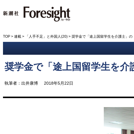
新潮社 Foresight フォーサイ
TOP
>
連載
>
「人手不足」と外国人(20)
>
奨学金で「途上国留学生を介護士」の
奨学金で「途上国留学生を介
執筆者：出井康博
2018年5月22日