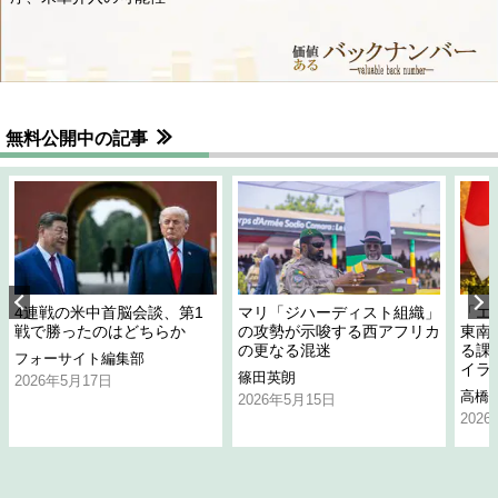
無料公開中の記事
4連戦の米中首脳会談、第1
マリ「ジハーディスト組織」
「エ
戦で勝ったのはどちらか
の攻勢が示唆する西アフリカ
東南
の更なる混迷
る課
フォーサイト編集部
イラ
篠田英朗
2026年5月17日
高橋
2026年5月15日
202