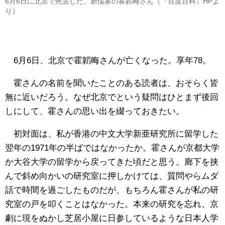
6月6日に北京で死去した、新儒家の霍韜晦さん（『百度百科』HPよ
り）
6月6日、北京で霍韜晦さんが亡くなった。享年78。
霍さんの名前を聞いたことのある読者は、おそらく皆
無に近いだろう。なぜ北京でという疑問はひとまず後回
しにして、霍さんの思い出を綴っておきたい。
初対面は、私が香港の中文大学新亜研究所に留学した
翌年の1971年の半ばではなかったか。霍さんが京都大学
か大谷大学の留学から戻ってきた頃だと思う。廊下を挟
んで斜め向かいの研究室に押しかけては、質問やらムダ
話で時間を過ごしたものだが、もちろん霍さんが私の研
究室の戸を叩くことはなかった。本来の研究を忘れ、京
劇に現をぬかし芝居小屋に日参しているような日本人学