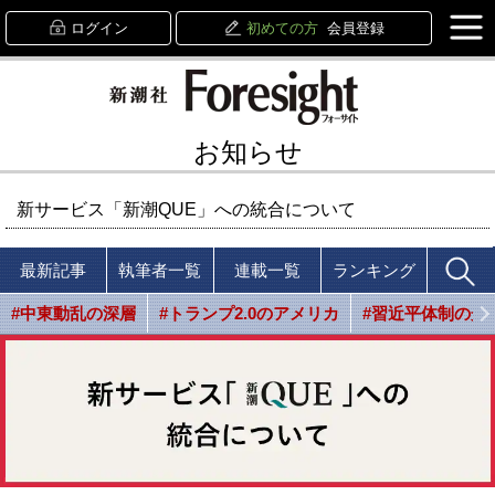
ログイン
初めての方
会員登録
お知らせ
新サービス「新潮QUE」への統合について
最新記事
執筆者一覧
連載一覧
ランキング
#中東動乱の深層
#トランプ2.0のアメリカ
#習近平体制の光