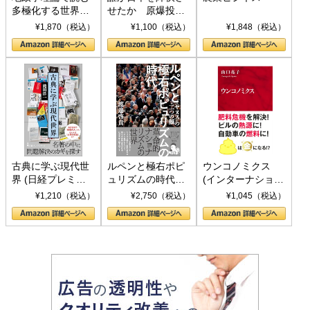
多極化する世界：
せたか 原爆投
トランプとBRICS
下、ソ連参戦、そ
¥1,870（税込）
¥1,100（税込）
¥1,848（税込）
の挑戦
して聖断 (PHP新
書)
古典に学ぶ現代世
ルペンと極右ポピ
ウンコノミクス
界 (日経プレミア
ュリズムの時代：
(インターナショナ
シリーズ)
〈ヤヌス〉の二つ
ル新書)
¥1,210（税込）
¥2,750（税込）
¥1,045（税込）
の顔