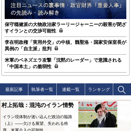
保守穏健派の大物政治家ラーリージャーニーの殺害が閉ざ
すイランとの交渉可能性
李在明政権「実用外交」の中核、魏聖洛・国家安保室長が
異例の「自主派」批判
米軍のベネズエラ攻撃「沈黙のレーダー」で意識される
「中国本土」の脆弱性
最新記事
執筆者一覧
連載一覧
ランキング
村上拓哉：混沌のイラン情勢
イラン現体制が迷い込んだ政治の隘路
（上）――欠ける展望、失われる秩
序、米軍介入の可能性