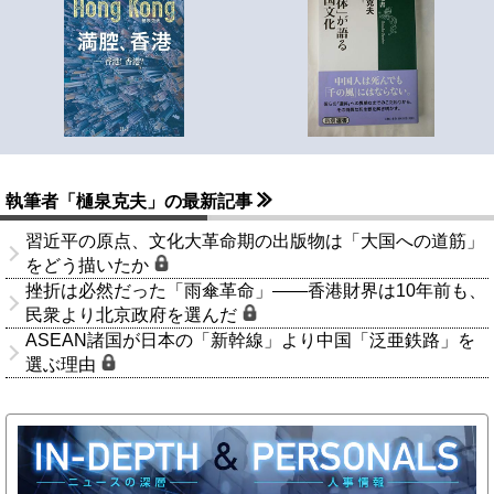
執筆者「樋泉克夫」の最新記事
習近平の原点、文化大革命期の出版物は「大国への道筋」
をどう描いたか
挫折は必然だった「雨傘革命」――香港財界は10年前も、
民衆より北京政府を選んだ
ASEAN諸国が日本の「新幹線」より中国「泛亜鉄路」を
選ぶ理由