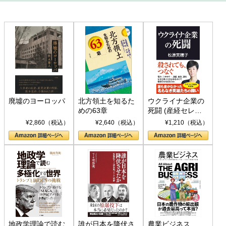
廃墟のヨーロッパ
北方領土を知るた
ウクライナ企業の
めの63章
死闘 (産経セレク
ト S 039)
¥2,860（税込）
¥2,640（税込）
¥1,210（税込）
地政学理論で読む
誰が日本を降伏さ
農業ビジネス