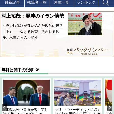
最新記事
執筆者一覧
連載一覧
ランキング
村上拓哉：混沌のイラン情勢
イラン現体制が迷い込んだ政治の隘路
（上）――欠ける展望、失われる秩
序、米軍介入の可能性
無料公開中の記事
4連戦の米中首脳会談、第1
マリ「ジハーディスト組織」
「エ