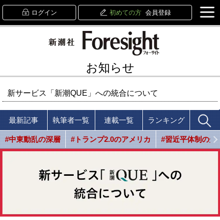
ログイン
初めての方
会員登録
お知らせ
新サービス「新潮QUE」への統合について
最新記事
執筆者一覧
連載一覧
ランキング
#中東動乱の深層
#トランプ2.0のアメリカ
#習近平体制の光