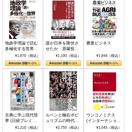
地政学理論で読む
誰が日本を降伏さ
農業ビジネス
多極化する世界：
せたか 原爆投
トランプとBRICS
下、ソ連参戦、そ
¥1,870（税込）
¥1,100（税込）
¥1,848（税込）
の挑戦
して聖断 (PHP新
書)
古典に学ぶ現代世
ルペンと極右ポピ
ウンコノミクス
界 (日経プレミア
ュリズムの時代：
(インターナショナ
シリーズ)
〈ヤヌス〉の二つ
ル新書)
¥1,210（税込）
¥2,750（税込）
¥1,045（税込）
の顔