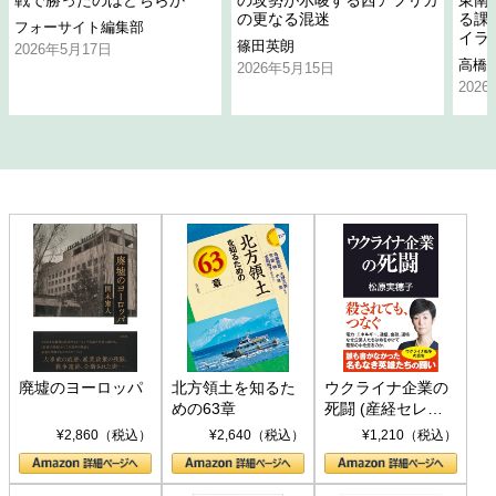
戦で勝ったのはどちらか
の攻勢が示唆する西アフリカ
東南
の更なる混迷
る課
フォーサイト編集部
イラ
篠田英朗
2026年5月17日
高橋
2026年5月15日
202
廃墟のヨーロッパ
北方領土を知るた
ウクライナ企業の
めの63章
死闘 (産経セレク
ト S 039)
¥2,860（税込）
¥2,640（税込）
¥1,210（税込）