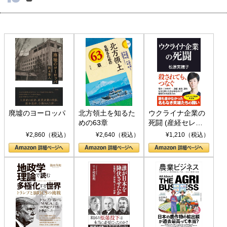
廃墟のヨーロッパ
北方領土を知るた
ウクライナ企業の
めの63章
死闘 (産経セレク
ト S 039)
¥2,860（税込）
¥2,640（税込）
¥1,210（税込）