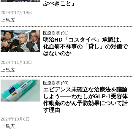
ぶべきこと」
2024年12月19日
上昌広
医療崩壊 (91)
明治HD「コスタイベ」承認は、
化血研不祥事の「貸し」の対価で
はないのか
2024年11月13日
上昌広
医療崩壊 (90)
エビデンス未確立な治療法を議論
しよう――わたしがGLP-1受容体
作動薬のがん予防効果について話
す理由
2024年10月6日
上昌広