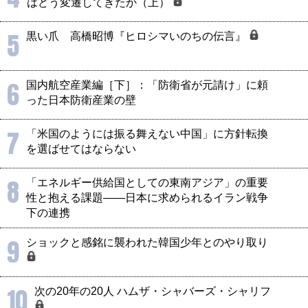
はどう変遷してきたか（上）
5
黒い爪 高橋昭博『ヒロシマいのちの伝言』
6
国内航空産業編［下］：「防衛省が元請け」に頼
った日本防衛産業の壁
7
「米国のようには振る舞えない中国」に方針転換
を選ばせてはならない
8
「エネルギー供給国としての東南アジア」の重要
性と抱える課題――日本に求められるイラン戦争
下の連携
9
ショックと感銘に襲われた韓国少年とのやり取り
10
次の20年の20人 ハムザ・シャバーズ・シャリフ