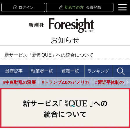
ログイン
初めての方
会員登録
お知らせ
新サービス「新潮QUE」への統合について
最新記事
執筆者一覧
連載一覧
ランキング
#中東動乱の深層
#トランプ2.0のアメリカ
#習近平体制の光