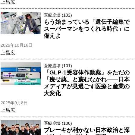
上昌広
医療崩壊 (102)
もう始まっている「遺伝子編集で
スーパーマンをつくれる時代」に
備えよ
2025年10月16日
上昌広
医療崩壊 (101)
「GLP-1受容体作動薬」をただの
「痩せ薬」と蔑むなかれ――日本
メディアが見過ごす医療と産業の
大変化
2025年9月8日
上昌広
医療崩壊 (100)
ブレーキが利かない日本政治と深