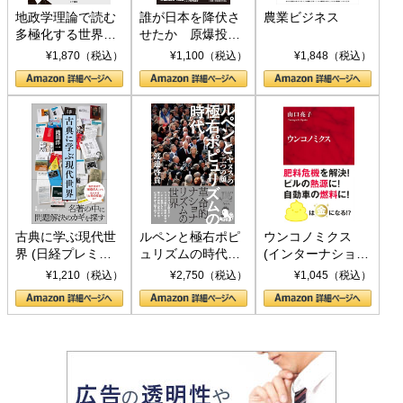
地政学理論で読む
誰が日本を降伏さ
農業ビジネス
多極化する世界：
せたか 原爆投
トランプとBRICS
下、ソ連参戦、そ
¥1,870（税込）
¥1,100（税込）
¥1,848（税込）
の挑戦
して聖断 (PHP新
書)
古典に学ぶ現代世
ルペンと極右ポピ
ウンコノミクス
界 (日経プレミア
ュリズムの時代：
(インターナショナ
シリーズ)
〈ヤヌス〉の二つ
ル新書)
¥1,210（税込）
¥2,750（税込）
¥1,045（税込）
の顔