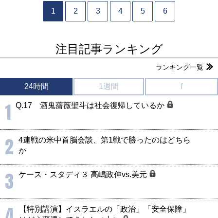
1
2
3
4
5
6
注目記事ランキング
ランキング一覧
24時間
1週間
f
1
Q.17 酒鬼薔薇聖斗は社会復帰しているか
2
4連戦の米中首脳会談、第1戦で勝ったのはどちら
か
3
ケース・スタディ３ 高嶋政伸vs.美元
4
【特別講演】イスラエルの「政治」「安全保障」