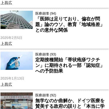
上昌広
医療崩壊 (94)
「医師は足りており、偏在が問
題」論のウソ、教育「地域格差」
との意外な関係
2025年2月5日
上昌広
医療崩壊 (93)
定期接種開始「帯状疱疹ワクチ
ン」に期待される一部「認知症」
への予防効果
2025年1月13日
上昌広
医療崩壊 (92)
無学なのか曲解か、ドイツ医療を
賛美する政府の誤りと「本当に学