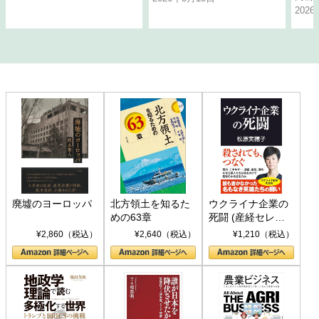
202
廃墟のヨーロッパ
北方領土を知るた
ウクライナ企業の
めの63章
死闘 (産経セレク
ト S 039)
¥2,860（税込）
¥2,640（税込）
¥1,210（税込）