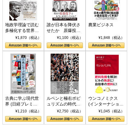
地政学理論で読む
誰が日本を降伏さ
農業ビジネス
多極化する世界：
せたか 原爆投
トランプとBRICS
下、ソ連参戦、そ
¥1,870（税込）
¥1,100（税込）
¥1,848（税込）
の挑戦
して聖断 (PHP新
書)
古典に学ぶ現代世
ルペンと極右ポピ
ウンコノミクス
界 (日経プレミア
ュリズムの時代：
(インターナショナ
シリーズ)
〈ヤヌス〉の二つ
ル新書)
¥1,210（税込）
¥2,750（税込）
¥1,045（税込）
の顔