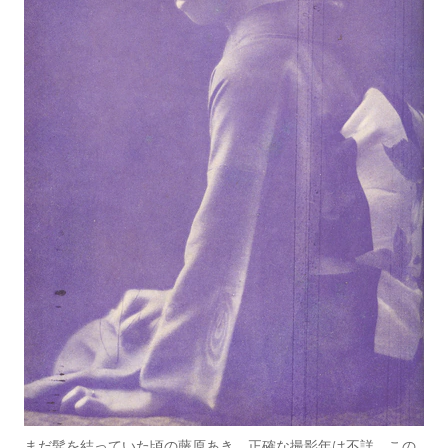
まだ髷を結っていた頃の藤原あき。正確な撮影年は不詳。この