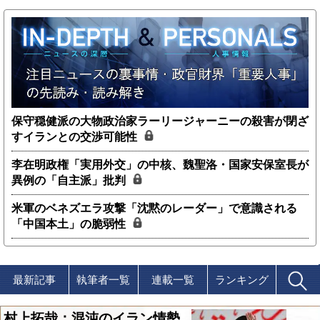
保守穏健派の大物政治家ラーリージャーニーの殺害が閉ざ
すイランとの交渉可能性
李在明政権「実用外交」の中核、魏聖洛・国家安保室長が
異例の「自主派」批判
米軍のベネズエラ攻撃「沈黙のレーダー」で意識される
「中国本土」の脆弱性
最新記事
執筆者一覧
連載一覧
ランキング
村上拓哉：混沌のイラン情勢