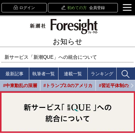
ログイン
初めての方
会員登録
お知らせ
新サービス「新潮QUE」への統合について
最新記事
執筆者一覧
連載一覧
ランキング
#中東動乱の深層
#トランプ2.0のアメリカ
#習近平体制の光