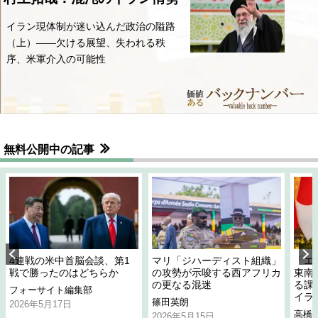
イラン現体制が迷い込んだ政治の隘路
（上）――欠ける展望、失われる秩
序、米軍介入の可能性
無料公開中の記事
4連戦の米中首脳会談、第1
マリ「ジハーディスト組織」
「エ
戦で勝ったのはどちらか
の攻勢が示唆する西アフリカ
東南
の更なる混迷
る課
フォーサイト編集部
イラ
篠田英朗
2026年5月17日
高橋
2026年5月15日