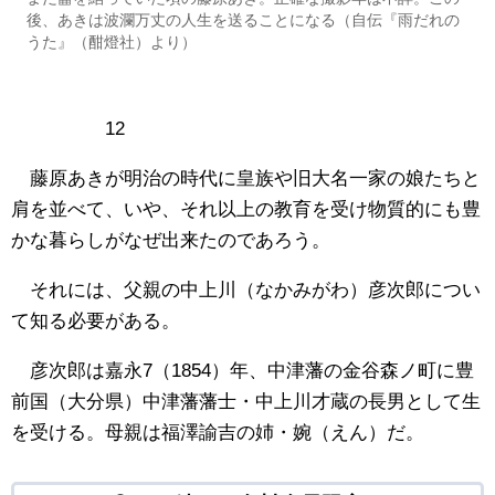
後、あきは波瀾万丈の人生を送ることになる（自伝『雨だれの
うた』（酣燈社）より）
12
藤原あきが明治の時代に皇族や旧大名一家の娘たちと
肩を並べて、いや、それ以上の教育を受け物質的にも豊
かな暮らしがなぜ出来たのであろう。
それには、父親の中上川（なかみがわ）彦次郎につい
て知る必要がある。
彦次郎は嘉永7（1854）年、中津藩の金谷森ノ町に豊
前国（大分県）中津藩藩士・中上川才蔵の長男として生
を受ける。母親は福澤諭吉の姉・婉（えん）だ。