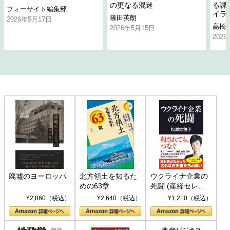
の更なる混迷
る課
フォーサイト編集部
イラ
篠田英朗
2026年5月17日
高橋
2026年5月15日
202
廃墟のヨーロッパ
北方領土を知るた
ウクライナ企業の
めの63章
死闘 (産経セレク
ト S 039)
¥2,860（税込）
¥2,640（税込）
¥1,210（税込）