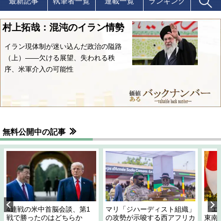
最新記事
執筆者一覧
連載一覧
ランキング
村上拓哉：混沌のイラン情勢
イラン現体制が迷い込んだ政治の隘路
（上）――欠ける展望、失われる秩
序、米軍介入の可能性
無料公開中の記事
4連戦の米中首脳会談、第1
マリ「ジハーディスト組織」
「エ
戦で勝ったのはどちらか
の攻勢が示唆する西アフリカ
東南