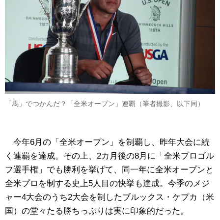
「馬」でつかんだ？「全米オープン」連覇（筆者撮影、以下同）
今年6月の「全米オープン」を制覇し、昨年大会に続
く連覇を達成。その上、2カ月後の8月に「全米プロゴル
フ選手権」でも勝利を挙げて、同一年に全米オープンと
全米プロを制する史上5人目の快挙も達成。今季のメジ
ャー4大会のうち2大会を制したブルックス・ケプカ（米
国）の堂々たる勝ちっぷりは実に印象的だった。