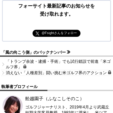
フォーサイト最新記事のお知らせを
受け取れます。
@Fsightさんをフォロー
「風の向こう側」のバックナンバー
「トランプ余波・逮捕・手術」でも試行錯誤で前進「米ゴ
ルフ界」
消えない「人種差別」闘い挑む米ゴルフ界のアクション
執筆者プロフィール
舩越園子（ふなこしそのこ）
ゴルフジャーナリスト、2019年4月より武蔵丘
短期大学客員教授。1993年に渡米し、米ツア