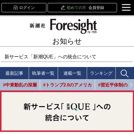
ログイン
初めての方
会員登録
お知らせ
新サービス「新潮QUE」への統合について
最新記事
執筆者一覧
連載一覧
ランキング
#中東動乱の深層
#トランプ2.0のアメリカ
#習近平体制の光