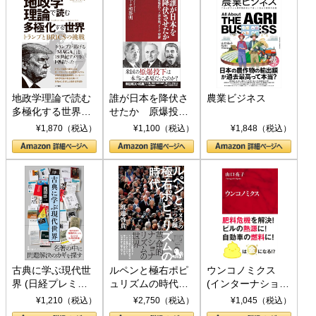
地政学理論で読む
誰が日本を降伏さ
農業ビジネス
多極化する世界：
せたか 原爆投
トランプとBRICS
下、ソ連参戦、そ
¥1,870（税込）
¥1,100（税込）
¥1,848（税込）
の挑戦
して聖断 (PHP新
書)
古典に学ぶ現代世
ルペンと極右ポピ
ウンコノミクス
界 (日経プレミア
ュリズムの時代：
(インターナショナ
シリーズ)
〈ヤヌス〉の二つ
ル新書)
¥1,210（税込）
¥2,750（税込）
¥1,045（税込）
の顔