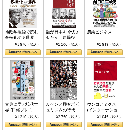
地政学理論で読む
誰が日本を降伏さ
農業ビジネス
多極化する世界：
せたか 原爆投
トランプとBRICS
下、ソ連参戦、そ
¥1,870（税込）
¥1,100（税込）
¥1,848（税込）
の挑戦
して聖断 (PHP新
書)
古典に学ぶ現代世
ルペンと極右ポピ
ウンコノミクス
界 (日経プレミア
ュリズムの時代：
(インターナショナ
シリーズ)
〈ヤヌス〉の二つ
ル新書)
¥1,210（税込）
¥2,750（税込）
¥1,045（税込）
の顔