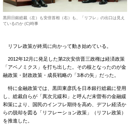
黒田日銀総裁（左）も安倍首相（右）も、「リフレ」の出口は見え
ているのか (C)時事
リフレ政策が終焉に向かって動き始めている。
2012年12月に発足した第2次安倍晋三政権は経済政策
「アベノミクス」を打ち出した。その核となったのが金
融政策・財政政策・成長戦略の「3本の矢」だった。
特に金融政策では、黒田東彦氏を日本銀行総裁に登用
し、総裁自らが「異次元緩和」と呼んだ未曽有の金融緩
和策により、国民のインフレ期待を高め、デフレ経済か
らの脱却を図る「リフレーション政策」（リフレ政策）
を推進した。