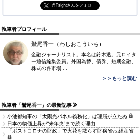
@Fsightさんをフォロー
執筆者プロフィール
鷲尾香一（わしおこういち）
金融ジャーナリスト。本名は鈴木透。元ロイタ
ー通信編集委員。外国為替、債券、短期金融、
株式の各市場
…
＞＞もっと読む
執筆者「鷲尾香一」の最新記事
小池都知事の「太陽光パネル義務化」は理屈が立たぬ
日本の物価上昇が“来年央”まで続く理由
「ポストコロナの財政」で火花を散らす財務省vs.経産省