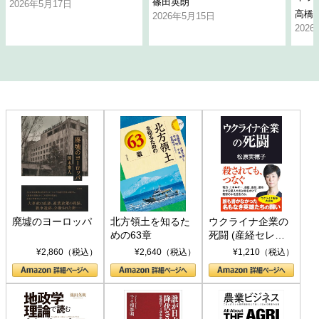
篠田英朗
2026年5月17日
高橋
2026年5月15日
202
廃墟のヨーロッパ
北方領土を知るた
ウクライナ企業の
めの63章
死闘 (産経セレク
ト S 039)
¥2,860（税込）
¥2,640（税込）
¥1,210（税込）