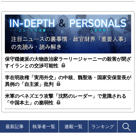
保守穏健派の大物政治家ラーリージャーニーの殺害が閉ざ
すイランとの交渉可能性
李在明政権「実用外交」の中核、魏聖洛・国家安保室長が
異例の「自主派」批判
米軍のベネズエラ攻撃「沈黙のレーダー」で意識される
「中国本土」の脆弱性
最新記事
執筆者一覧
連載一覧
ランキング