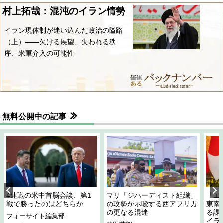
村上拓哉：混沌のイラン情勢
イラン現体制が迷い込んだ政治の隘路
（上）――欠ける展望、失われる秩
序、米軍介入の可能性
無料公開中の記事
4連戦の米中首脳会談、第1
マリ「ジハーディスト組織」
「エ
戦で勝ったのはどちらか
の攻勢が示唆する西アフリカ
東南
の更なる混迷
る課
フォーサイト編集部
イラ