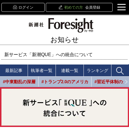
ログイン
初めての方
会員登録
お知らせ
新サービス「新潮QUE」への統合について
最新記事
執筆者一覧
連載一覧
ランキング
#中東動乱の深層
#トランプ2.0のアメリカ
#習近平体制の光