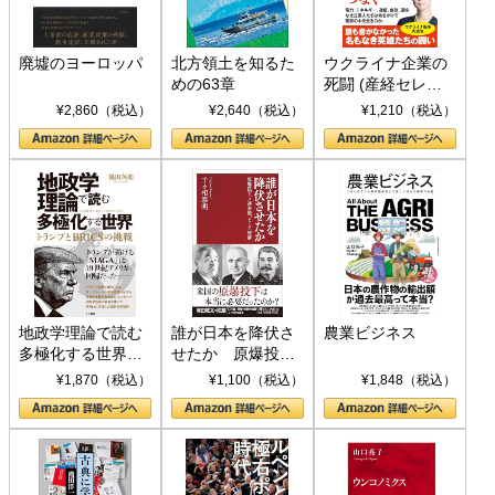
廃墟のヨーロッパ
北方領土を知るた
ウクライナ企業の
めの63章
死闘 (産経セレク
ト S 039)
¥2,860（税込）
¥2,640（税込）
¥1,210（税込）
地政学理論で読む
誰が日本を降伏さ
農業ビジネス
多極化する世界：
せたか 原爆投
トランプとBRICS
下、ソ連参戦、そ
¥1,870（税込）
¥1,100（税込）
¥1,848（税込）
の挑戦
して聖断 (PHP新
書)