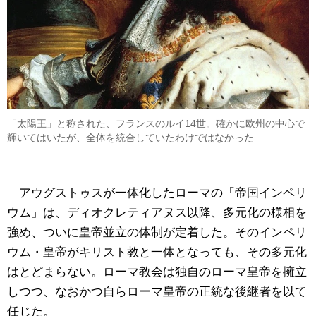
「太陽王」と称された、フランスのルイ14世。確かに欧州の中心で
輝いてはいたが、全体を統合していたわけではなかった
アウグストゥスが一体化したローマの「帝国インペリ
ウム」は、ディオクレティアヌス以降、多元化の様相を
強め、ついに皇帝並立の体制が定着した。そのインペリ
ウム・皇帝がキリスト教と一体となっても、その多元化
はとどまらない。ローマ教会は独自のローマ皇帝を擁立
しつつ、なおかつ自らローマ皇帝の正統な後継者を以て
任じた。