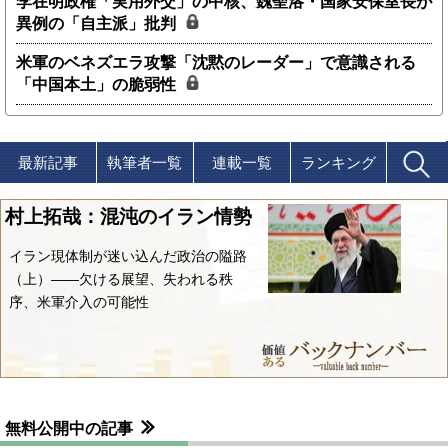
李在明政権「実用外交」の中核、魏聖洛・国家安保室長が
異例の「自主派」批判
米軍のベネズエラ攻撃「沈黙のレーダー」で意識される
「中国本土」の脆弱性
最新記事
執筆者一覧
連載一覧
ランキング
村上拓哉：混沌のイラン情勢
イラン現体制が迷い込んだ政治の隘路
（上）――欠ける展望、失われる秩
序、米軍介入の可能性
無料公開中の記事