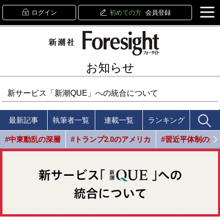
ログイン
初めての方
会員登録
お知らせ
新サービス「新潮QUE」への統合について
最新記事
執筆者一覧
連載一覧
ランキング
#中東動乱の深層
#トランプ2.0のアメリカ
#習近平体制の光