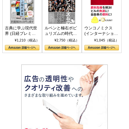
古典に学ぶ現代世
ルペンと極右ポピ
ウンコノミクス
界 (日経プレミア
ュリズムの時代：
(インターナショナ
シリーズ)
〈ヤヌス〉の二つ
ル新書)
¥1,210（税込）
¥2,750（税込）
¥1,045（税込）
の顔