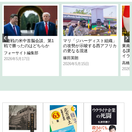
4連戦の米中首脳会談、第1
マリ「ジハーディスト組織」
「エ
戦で勝ったのはどちらか
の攻勢が示唆する西アフリカ
東南
の更なる混迷
る課
フォーサイト編集部
イラ
篠田英朗
2026年5月17日
高橋
2026年5月15日
202