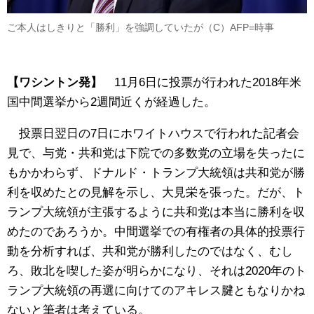
ご本人はしきりと「勝利」を強調していたが（C）AFP=時事
【ワシントン発】
11月6日に投票が行われた2018年米
国中間選挙から2週間近くが経過した。
投票日翌日の7日にホワイトハウスで行われた記者会
見で、与党・共和党は下院での多数党の立場を失ったに
もかかわらず、ドナルド・トランプ大統領は共和党が勝
利を収めたとの見解を示し、大見栄を張った。だが、ト
ランプ大統領が主張するように共和党は本当に勝利を収
めたのであろうか。中間選挙での有権者の具体的投票行
動を分析すれば、共和党が勝利したのではなく、むし
ろ、敗北を喫した姿が明らかになり、それは2020年のト
ランプ大統領の再選に向けてのアキレス腱ともなりかね
ないと筆者は考えている。