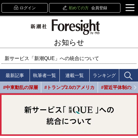
ログイン
初めての方
会員登録
お知らせ
新サービス「新潮QUE」への統合について
最新記事
執筆者一覧
連載一覧
ランキング
#中東動乱の深層
#トランプ2.0のアメリカ
#習近平体制の光