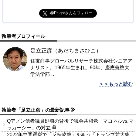
@Fsightさんをフォロー
執筆者プロフィール
足立正彦（あだちまさひこ）
住友商事グローバルリサーチ株式会社シニアア
ナリスト。1965年生まれ。90年、慶應義塾大
学法学部
…
＞＞もっと読む
執筆者「足立正彦」の最新記事
Qアノン信者議員処罰の背後で議会共和党「マコネルvs.マ
ッカーシー」の対立
2022年中間選挙で「反転攻勢」を狙う「トランプ前大統