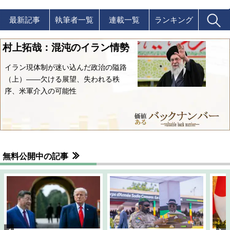
最新記事
執筆者一覧
連載一覧
ランキング
村上拓哉：混沌のイラン情勢
イラン現体制が迷い込んだ政治の隘路
（上）――欠ける展望、失われる秩
序、米軍介入の可能性
無料公開中の記事