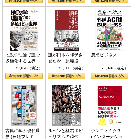
地政学理論で読む
誰が日本を降伏さ
農業ビジネス
多極化する世界：
せたか 原爆投
トランプとBRICS
下、ソ連参戦、そ
¥1,870（税込）
¥1,100（税込）
¥1,848（税込）
の挑戦
して聖断 (PHP新
書)
古典に学ぶ現代世
ルペンと極右ポピ
ウンコノミクス
界 (日経プレミア
ュリズムの時代：
(インターナショナ