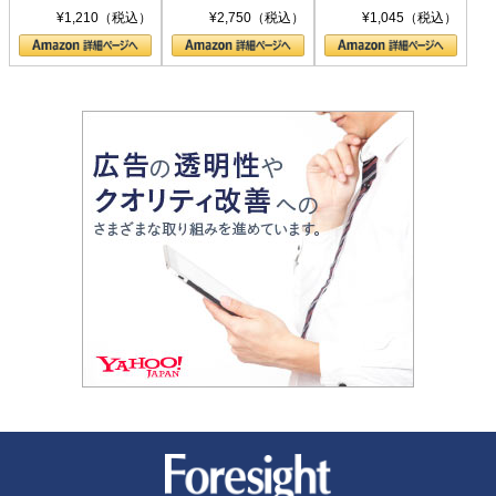
シリーズ)
〈ヤヌス〉の二つ
ル新書)
¥1,210（税込）
¥2,750（税込）
¥1,045（税込）
の顔
新潮社 Foresight