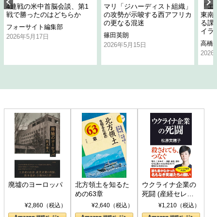
4連戦の米中首脳会談、第1
マリ「ジハーディスト組織」
「エ
戦で勝ったのはどちらか
の攻勢が示唆する西アフリカ
東南
の更なる混迷
る課
フォーサイト編集部
イラ
篠田英朗
2026年5月17日
高橋
2026年5月15日
202
廃墟のヨーロッパ
北方領土を知るた
ウクライナ企業の
めの63章
死闘 (産経セレク
ト S 039)
¥2,860（税込）
¥2,640（税込）
¥1,210（税込）