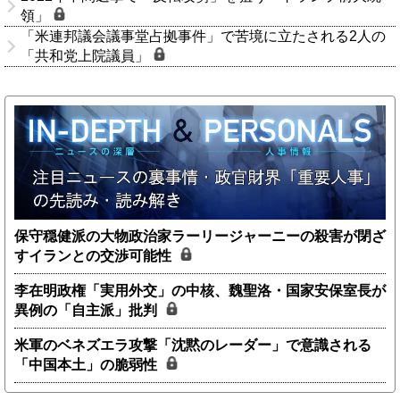
領」
「米連邦議会議事堂占拠事件」で苦境に立たされる2人の
「共和党上院議員」
保守穏健派の大物政治家ラーリージャーニーの殺害が閉ざ
すイランとの交渉可能性
李在明政権「実用外交」の中核、魏聖洛・国家安保室長が
異例の「自主派」批判
米軍のベネズエラ攻撃「沈黙のレーダー」で意識される
「中国本土」の脆弱性