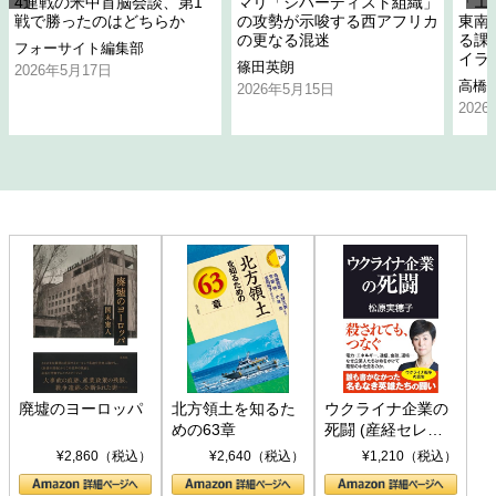
4連戦の米中首脳会談、第1
マリ「ジハーディスト組織」
「エ
戦で勝ったのはどちらか
の攻勢が示唆する西アフリカ
東南
の更なる混迷
る課
フォーサイト編集部
イラ
篠田英朗
2026年5月17日
高橋
2026年5月15日
202
廃墟のヨーロッパ
北方領土を知るた
ウクライナ企業の
めの63章
死闘 (産経セレク
ト S 039)
¥2,860（税込）
¥2,640（税込）
¥1,210（税込）