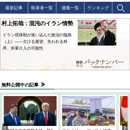
最新記事
執筆者一覧
連載一覧
ランキング
村上拓哉：混沌のイラン情勢
イラン現体制が迷い込んだ政治の隘路
（上）――欠ける展望、失われる秩
序、米軍介入の可能性
無料公開中の記事