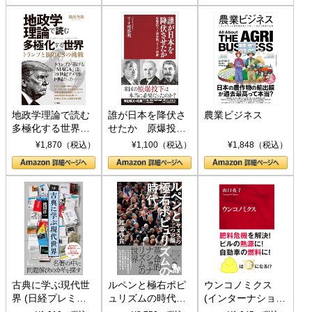
地政学理論で読む
誰が日本を降伏さ
農業ビジネス
多極化する世界：
せたか 原爆投
トランプとBRICS
下、ソ連参戦、そ
¥1,870（税込）
¥1,100（税込）
¥1,848（税込）
の挑戦
して聖断 (PHP新
書)
古典に学ぶ現代世
ルペンと極右ポピ
ウンコノミクス
界 (日経プレミア
ュリズムの時代：
(インターナショナ
シリーズ)
〈ヤヌス〉の二つ
ル新書)