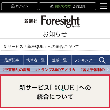
ログイン
初めての方
会員登録
お知らせ
新サービス「新潮QUE」への統合について
最新記事
執筆者一覧
連載一覧
ランキング
#中東動乱の深層
#トランプ2.0のアメリカ
#習近平体制の光