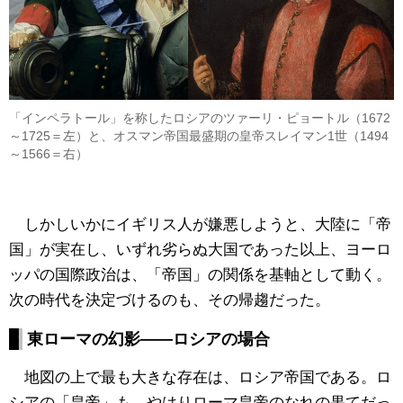
「インペラトール」を称したロシアのツァーリ・ピョートル（1672
～1725＝左）と、オスマン帝国最盛期の皇帝スレイマン1世（1494
～1566＝右）
しかしいかにイギリス人が嫌悪しようと、大陸に「帝
国」が実在し、いずれ劣らぬ大国であった以上、ヨーロ
ッパの国際政治は、「帝国」の関係を基軸として動く。
次の時代を決定づけるのも、その帰趨だった。
東ローマの幻影――ロシアの場合
地図の上で最も大きな存在は、ロシア帝国である。ロ
シアの「皇帝」も、やはりローマ皇帝のなれの果てだっ