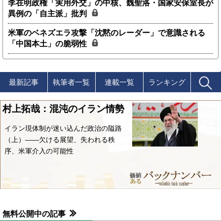
李在明政権「実用外交」の中核、魏聖洛・国家安保室長が
異例の「自主派」批判
米軍のベネズエラ攻撃「沈黙のレーダー」で意識される
「中国本土」の脆弱性
最新記事
執筆者一覧
連載一覧
ランキング
村上拓哉：混沌のイラン情勢
イラン現体制が迷い込んだ政治の隘路
（上）――欠ける展望、失われる秩
序、米軍介入の可能性
無料公開中の記事