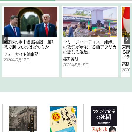
4連戦の米中首脳会談、第1
マリ「ジハーディスト組織」
「エ
戦で勝ったのはどちらか
の攻勢が示唆する西アフリカ
東南
の更なる混迷
る課
フォーサイト編集部
イラ
篠田英朗
2026年5月17日
高橋
2026年5月15日
202