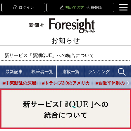
ログイン
初めての方
会員登録
お知らせ
新サービス「新潮QUE」への統合について
最新記事
執筆者一覧
連載一覧
ランキング
#中東動乱の深層
#トランプ2.0のアメリカ
#習近平体制の光