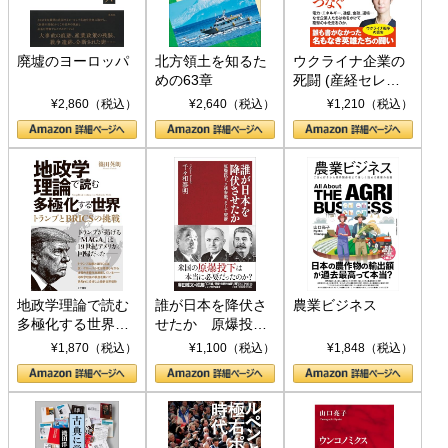
廃墟のヨーロッパ
北方領土を知るた
ウクライナ企業の
めの63章
死闘 (産経セレク
ト S 039)
¥2,860（税込）
¥2,640（税込）
¥1,210（税込）
地政学理論で読む
誰が日本を降伏さ
農業ビジネス
多極化する世界：
せたか 原爆投
トランプとBRICS
下、ソ連参戦、そ
¥1,870（税込）
¥1,100（税込）
¥1,848（税込）
の挑戦
して聖断 (PHP新
書)