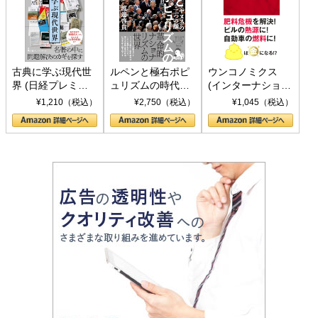
古典に学ぶ現代世
ルペンと極右ポピ
ウンコノミクス
界 (日経プレミア
ュリズムの時代：
(インターナショナ
シリーズ)
〈ヤヌス〉の二つ
ル新書)
¥1,210（税込）
¥2,750（税込）
¥1,045（税込）
の顔