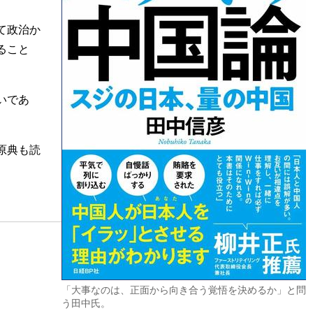
て政治か
ること
いであ
原典も読
「大事なのは、正面から向き合う覚悟を決めるか」と問
う田中氏。