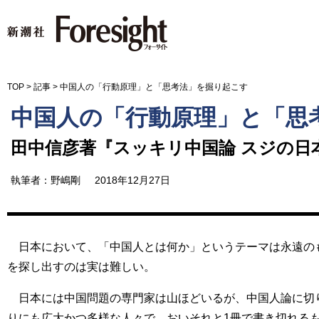
新潮社 Foresight フォーサイ
TOP
>
記事
>
中国人の「行動原理」と「思考法」を掘り起こす
中国人の「行動原理」と「思
田中信彦著『スッキリ中国論 スジの日
執筆者：野嶋剛
2018年12月27日
日本において、「中国人とは何か」というテーマは永遠の
を探し出すのは実は難しい。
日本には中国問題の専門家は山ほどいるが、中国人論に切
りにも広大かつ多様な人々で、おいそれと1冊で書き切れる