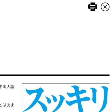
このペ
中国人論
とはあま
。