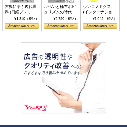
古典に学ぶ現代世
ルペンと極右ポピ
ウンコノミクス
界 (日経プレミア
ュリズムの時代：
(インターナショナ
シリーズ)
〈ヤヌス〉の二つ
ル新書)
¥1,210（税込）
¥2,750（税込）
¥1,045（税込）
の顔