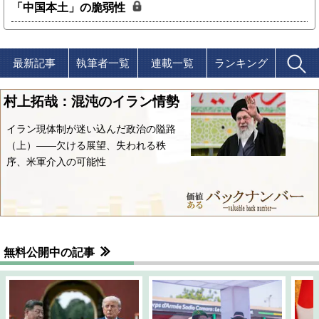
「中国本土」の脆弱性
最新記事
執筆者一覧
連載一覧
ランキング
村上拓哉：混沌のイラン情勢
イラン現体制が迷い込んだ政治の隘路
（上）――欠ける展望、失われる秩
序、米軍介入の可能性
無料公開中の記事