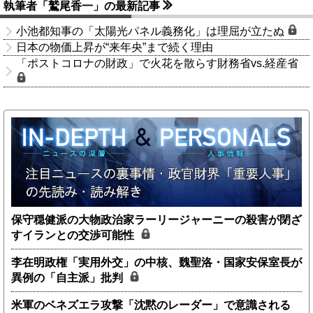
執筆者「鷲尾香一」の最新記事
小池都知事の「太陽光パネル義務化」は理屈が立たぬ
日本の物価上昇が“来年央”まで続く理由
「ポストコロナの財政」で火花を散らす財務省vs.経産省
保守穏健派の大物政治家ラーリージャーニーの殺害が閉ざ
すイランとの交渉可能性
李在明政権「実用外交」の中核、魏聖洛・国家安保室長が
異例の「自主派」批判
米軍のベネズエラ攻撃「沈黙のレーダー」で意識される