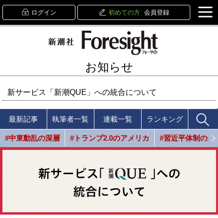
ログイン
初めての方
会員登録
お知らせ
新サービス「新潮QUE」への統合について
最新記事
執筆者一覧
連載一覧
ランキング
#中東動乱の深層
#トランプ2.0のアメリカ
#習近平体制の光