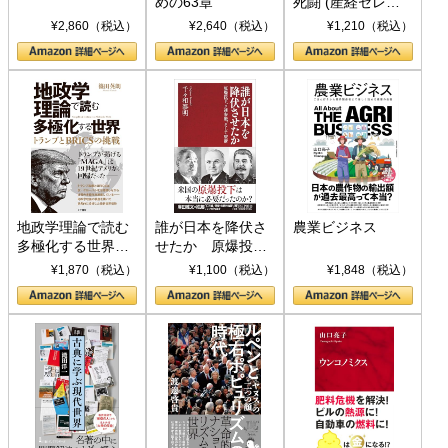
めの63章
死闘 (産経セレク
ト S 039)
¥2,860（税込）
¥2,640（税込）
¥1,210（税込）
地政学理論で読む
誰が日本を降伏さ
農業ビジネス
多極化する世界：
せたか 原爆投
トランプとBRICS
下、ソ連参戦、そ
¥1,870（税込）
¥1,100（税込）
¥1,848（税込）
の挑戦
して聖断 (PHP新
書)