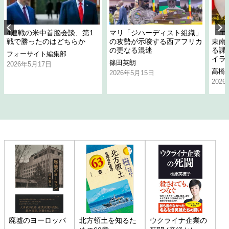
4連戦の米中首脳会談、第1
マリ「ジハーディスト組織」
「エ
戦で勝ったのはどちらか
の攻勢が示唆する西アフリカ
東南
の更なる混迷
る課
フォーサイト編集部
イラ
篠田英朗
2026年5月17日
高橋
2026年5月15日
202
廃墟のヨーロッパ
北方領土を知るた
ウクライナ企業の