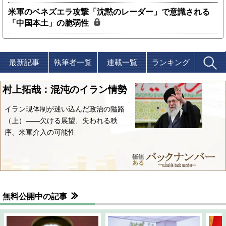
米軍のベネズエラ攻撃「沈黙のレーダー」で意識される
「中国本土」の脆弱性
最新記事
執筆者一覧
連載一覧
ランキング
村上拓哉：混沌のイラン情勢
イラン現体制が迷い込んだ政治の隘路
（上）――欠ける展望、失われる秩
序、米軍介入の可能性
無料公開中の記事