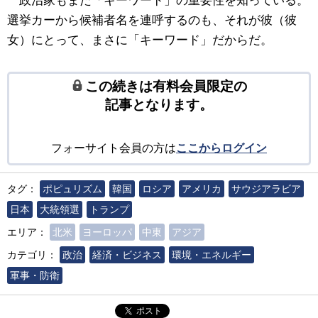
政治家もまた「キーワード」の重要性を知っている。
選挙カーから候補者名を連呼するのも、それが彼（彼
女）にとって、まさに「キーワード」だからだ。
この続きは有料会員限定の
記事となります。
フォーサイト会員の方は
ここからログイン
タグ：
ポピュリズム
韓国
ロシア
アメリカ
サウジアラビア
日本
大統領選
トランプ
エリア：
北米
ヨーロッパ
中東
アジア
カテゴリ：
政治
経済・ビジネス
環境・エネルギー
軍事・防衛
ポスト