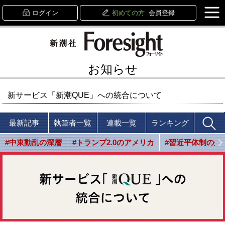
ログイン
初めての方
会員登録
お知らせ
新サービス「新潮QUE」への統合について
最新記事
執筆者一覧
連載一覧
ランキング
#中東動乱の深層
#トランプ2.0のアメリカ
#習近平体制の光