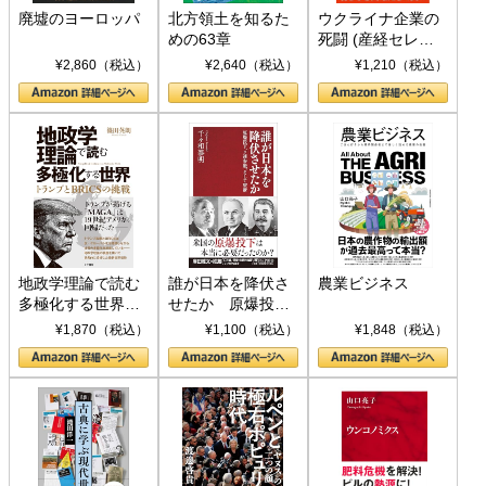
廃墟のヨーロッパ
北方領土を知るた
ウクライナ企業の
めの63章
死闘 (産経セレク
ト S 039)
¥2,860（税込）
¥2,640（税込）
¥1,210（税込）
地政学理論で読む
誰が日本を降伏さ
農業ビジネス
多極化する世界：
せたか 原爆投
トランプとBRICS
下、ソ連参戦、そ
¥1,870（税込）
¥1,100（税込）
¥1,848（税込）
の挑戦
して聖断 (PHP新
書)