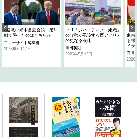
4連戦の米中首脳会談、第1
マリ「ジハーディスト組織」
「エ
戦で勝ったのはどちらか
の攻勢が示唆する西アフリカ
東南
の更なる混迷
る課
フォーサイト編集部
イラ
篠田英朗
2026年5月17日
高橋
2026年5月15日
202