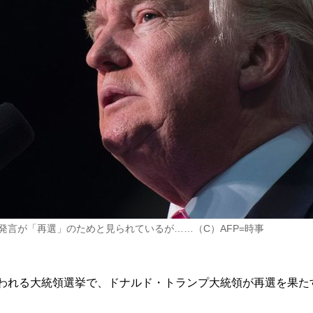
発言が「再選」のためと見られているが……（C）AFP=時事
が行われる大統領選挙で、ドナルド・トランプ大統領が再選を果