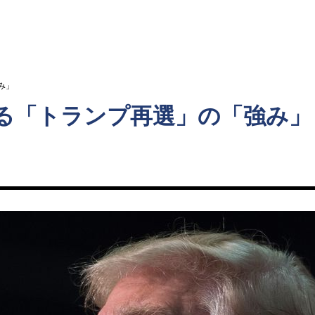
ト
み」
る「トランプ再選」の「強み」