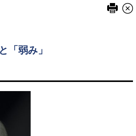
このペ
と「弱み」