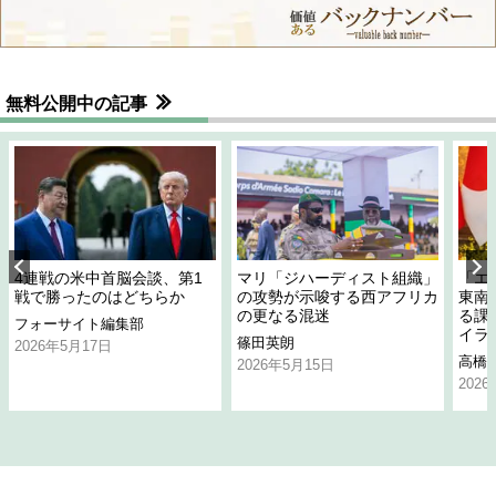
無料公開中の記事
4連戦の米中首脳会談、第1
マリ「ジハーディスト組織」
「エ
戦で勝ったのはどちらか
の攻勢が示唆する西アフリカ
東南
の更なる混迷
る課
フォーサイト編集部
イラ
篠田英朗
2026年5月17日
高橋
2026年5月15日
202