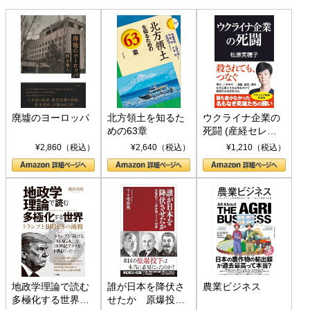
廃墟のヨーロッパ
北方領土を知るた
ウクライナ企業の
めの63章
死闘 (産経セレク
ト S 039)
¥2,860（税込）
¥2,640（税込）
¥1,210（税込）
地政学理論で読む
誰が日本を降伏さ
農業ビジネス
多極化する世界：
せたか 原爆投