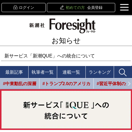
ログイン
初めての方
会員登録
お知らせ
新サービス「新潮QUE」への統合について
最新記事
執筆者一覧
連載一覧
ランキング
#中東動乱の深層
#トランプ2.0のアメリカ
#習近平体制の光