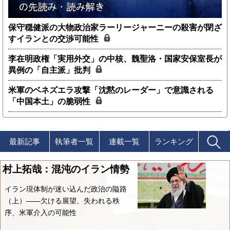
保守穏健派の大物政治家ラーリージャーニーの殺害が閉ざ
すイランとの交渉可能性
李在明政権「実用外交」の中核、魏聖洛・国家安保室長が
異例の「自主派」批判
米軍のベネズエラ攻撃「沈黙のレーダー」で意識される
「中国本土」の脆弱性
最新記事
執筆者一覧
連載一覧
ランキング
村上拓哉：混沌のイラン情勢
イラン現体制が迷い込んだ政治の隘路
（上）――欠ける展望、失われる秩
序、米軍介入の可能性