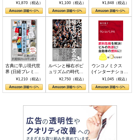
トランプとBRICS
下、ソ連参戦、そ
¥1,870（税込）
¥1,100（税込）
¥1,848（税込）
の挑戦
して聖断 (PHP新
書)
古典に学ぶ現代世
ルペンと極右ポピ
ウンコノミクス
界 (日経プレミア
ュリズムの時代：
(インターナショナ
シリーズ)
〈ヤヌス〉の二つ
ル新書)
¥1,210（税込）
¥2,750（税込）
¥1,045（税込）
の顔