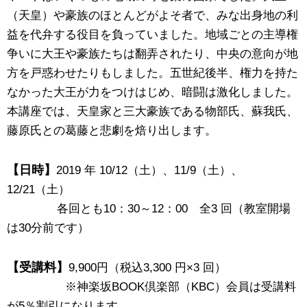
（天皇）や豪族のほとんどがよそ者で、みな出身地の利
益を代弁する役目を負っていました。地域ごとの主導権
争いに大王や豪族たちは翻弄されたり、中央の意向が地
方を戸惑わせたりもしました。五世紀後半、権力を持た
なかった大王が力をつけはじめ、暗闘は激化しました。
本講座では、天皇家と三大豪族である物部氏、蘇我氏、
藤原氏との葛藤と悲劇を焙り出します。
【日時】
2019 年 10/12（土）、11/9（土）、
12/21（土）
各回とも10：30～12：00 全3 回（教室開場
は30分前です）
【受講料】
9,900円（税込3,300 円×3 回）
※神楽坂BOOK倶楽部（KBC）会員は受講料
が5％割引になります。