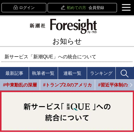
ログイン
初めての方
会員登録
お知らせ
新サービス「新潮QUE」への統合について
最新記事
執筆者一覧
連載一覧
ランキング
#中東動乱の深層
#トランプ2.0のアメリカ
#習近平体制の光