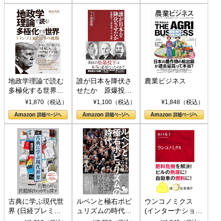
地政学理論で読む
誰が日本を降伏さ
農業ビジネス
多極化する世界：
せたか 原爆投
トランプとBRICS
下、ソ連参戦、そ
¥1,870（税込）
¥1,100（税込）
¥1,848（税込）
の挑戦
して聖断 (PHP新
書)
古典に学ぶ現代世
ルペンと極右ポピ
ウンコノミクス
界 (日経プレミア
ュリズムの時代：
(インターナショナ
シリーズ)
〈ヤヌス〉の二つ
ル新書)