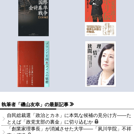
執筆者「磯山友幸」の最新記事
自民総裁選「政治とカネ」に本気な候補の見分け方――た
とえば「政党支部の裏金」に切り込むか
「創業家理事長」が消滅させた大学――「夙川学院」不祥