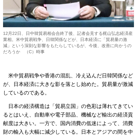
12月22日、日中韓貿易相会合終了後、記者会見する梶山弘志経済産
業相。米中貿易戦争、日韓関係などが、日本経済に「貿易量の激
減」という深刻な影響をもたらしているが、今後、改善に向かうの
だろうか （C）時事
米中貿易戦争や香港の混乱、冷え込んだ日韓関係など
が、日本経済に大きな影を落とし始めた。貿易量が激減
しているのである。
日本の経済構造は「貿易立国」の色彩は薄れてきてい
るとはいえ、自動車や電子部品、機械など輸出の経済貢
献度は大きい。一方で、国内消費の低迷によって、消費
財の輸入も大幅に減少している。日本とアジアの間を中