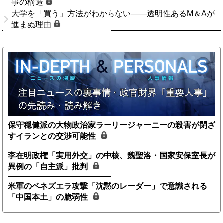
事の構造
大学を「買う」方法がわからない――透明性あるM＆Aが
進まぬ理由
保守穏健派の大物政治家ラーリージャーニーの殺害が閉ざ
すイランとの交渉可能性
李在明政権「実用外交」の中核、魏聖洛・国家安保室長が
異例の「自主派」批判
米軍のベネズエラ攻撃「沈黙のレーダー」で意識される
「中国本土」の脆弱性