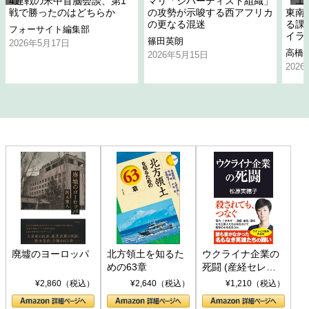
4連戦の米中首脳会談、第1
マリ「ジハーディスト組織」
「エ
戦で勝ったのはどちらか
の攻勢が示唆する西アフリカ
東南
の更なる混迷
る課
フォーサイト編集部
イラ
篠田英朗
2026年5月17日
高橋
2026年5月15日
202
廃墟のヨーロッパ
北方領土を知るた
ウクライナ企業の
めの63章
死闘 (産経セレク
ト S 039)
¥2,860（税込）
¥2,640（税込）
¥1,210（税込）