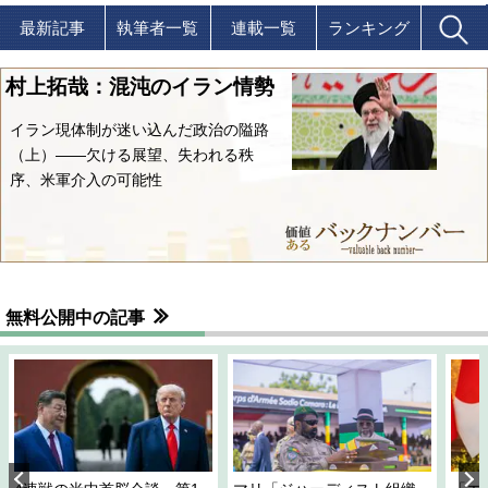
最新記事
執筆者一覧
連載一覧
ランキング
村上拓哉：混沌のイラン情勢
イラン現体制が迷い込んだ政治の隘路
（上）――欠ける展望、失われる秩
序、米軍介入の可能性
無料公開中の記事