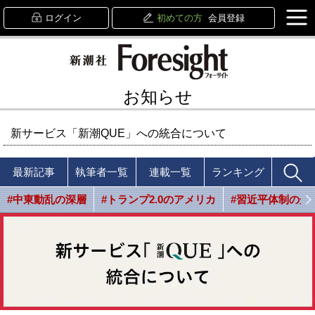
ログイン
初めての方
会員登録
お知らせ
新サービス「新潮QUE」への統合について
最新記事
執筆者一覧
連載一覧
ランキング
#中東動乱の深層
#トランプ2.0のアメリカ
#習近平体制の光