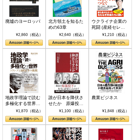
廃墟のヨーロッパ
北方領土を知るた
ウクライナ企業の
めの63章
死闘 (産経セレク
ト S 039)
¥2,860（税込）
¥2,640（税込）
¥1,210（税込）
地政学理論で読む
誰が日本を降伏さ
農業ビジネス
多極化する世界：
せたか 原爆投
トランプとBRICS
下、ソ連参戦、そ
¥1,870（税込）
¥1,100（税込）
¥1,848（税込）
の挑戦
して聖断 (PHP新
書)