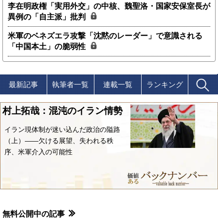
李在明政権「実用外交」の中核、魏聖洛・国家安保室長が
異例の「自主派」批判
米軍のベネズエラ攻撃「沈黙のレーダー」で意識される
「中国本土」の脆弱性
最新記事
執筆者一覧
連載一覧
ランキング
村上拓哉：混沌のイラン情勢
イラン現体制が迷い込んだ政治の隘路
（上）――欠ける展望、失われる秩
序、米軍介入の可能性
無料公開中の記事