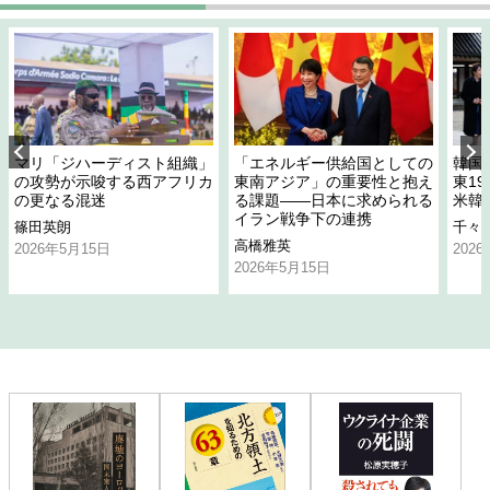
マリ「ジハーディスト組織」
「エネルギー供給国としての
韓国
の攻勢が示唆する西アフリカ
東南アジア」の重要性と抱え
東1
の更なる混迷
る課題――日本に求められる
米韓
イラン戦争下の連携
篠田英朗
千々
高橋雅英
2026年5月15日
202
2026年5月15日