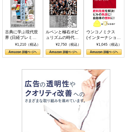
古典に学ぶ現代世
ルペンと極右ポピ
ウンコノミクス
界 (日経プレミア
ュリズムの時代：
(インターナショナ
シリーズ)
〈ヤヌス〉の二つ
ル新書)
¥1,210（税込）
¥2,750（税込）
¥1,045（税込）
の顔