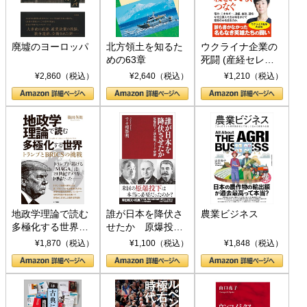
廃墟のヨーロッパ
北方領土を知るた
ウクライナ企業の
めの63章
死闘 (産経セレク
ト S 039)
¥2,860（税込）
¥2,640（税込）
¥1,210（税込）
地政学理論で読む
誰が日本を降伏さ
農業ビジネス
多極化する世界：
せたか 原爆投
トランプとBRICS
下、ソ連参戦、そ
¥1,870（税込）
¥1,100（税込）
¥1,848（税込）
の挑戦
して聖断 (PHP新
書)