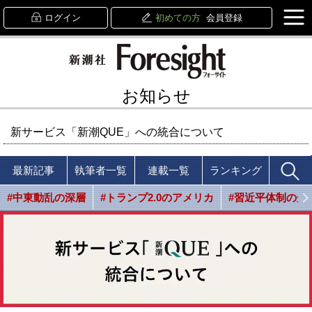
ログイン
初めての方
会員登録
お知らせ
新サービス「新潮QUE」への統合について
最新記事
執筆者一覧
連載一覧
ランキング
#中東動乱の深層
#トランプ2.0のアメリカ
#習近平体制の光