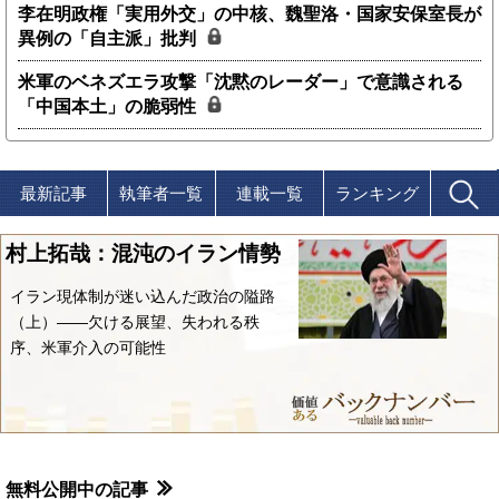
李在明政権「実用外交」の中核、魏聖洛・国家安保室長が
異例の「自主派」批判
米軍のベネズエラ攻撃「沈黙のレーダー」で意識される
「中国本土」の脆弱性
最新記事
執筆者一覧
連載一覧
ランキング
村上拓哉：混沌のイラン情勢
イラン現体制が迷い込んだ政治の隘路
（上）――欠ける展望、失われる秩
序、米軍介入の可能性
無料公開中の記事