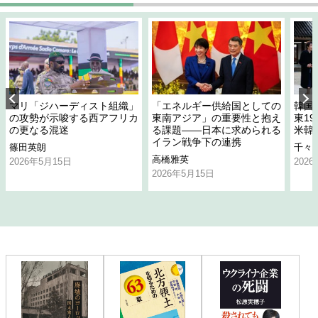
マリ「ジハーディスト組織」
「エネルギー供給国としての
韓国
の攻勢が示唆する西アフリカ
東南アジア」の重要性と抱え
東1
の更なる混迷
る課題――日本に求められる
米韓
イラン戦争下の連携
篠田英朗
千々
高橋雅英
2026年5月15日
202
2026年5月15日