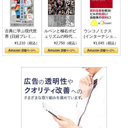
古典に学ぶ現代世
ルペンと極右ポピ
ウンコノミクス
界 (日経プレミア
ュリズムの時代：
(インターナショナ
シリーズ)
〈ヤヌス〉の二つ
ル新書)
¥1,210（税込）
¥2,750（税込）
¥1,045（税込）
の顔