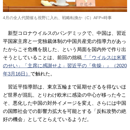
4月の全人代開催も視野に入れ、戦略転換か（C）AFP=時事
新型コロナウイルスのパンデミックで、中国は、習近
平国家主席と一党独裁体制の中国共産党の指導力があっ
たからこそ危機を脱した、という局面を国内外で作り出
そうとしていることは、前回の拙稿
『「ウイルスは米軍
のせい」「主席に感謝せよ」習近平の「焦燥」』（2020
年3月16日）
で触れた。
習近平指導部は、東京五輪まで延期せざるを得ないほ
ど世界が混乱、とりわけ欧米に感染の中心が移った今こ
そ、悪化した中国の対外イメージを変え、さらには中国
の国際社会での影響力拡大を可能とする「反転攻勢の絶
好の機会」としてとらえているようだ。