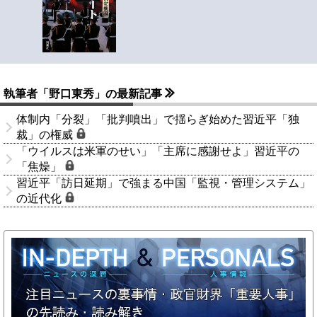
執筆者「野口東秀」の最新記事
体制内「分裂」「批判噴出」で揺らぎ始めた習近平「独
裁」の権威
「ウイルスは米軍のせい」「主席に感謝せよ」習近平の
「焦燥」
習近平「訪日延期」で強まる中国「監視・管理システム」
の近代化