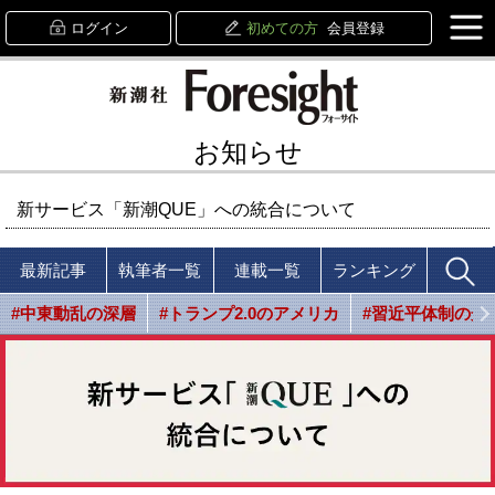
ログイン
初めての方
会員登録
お知らせ
新サービス「新潮QUE」への統合について
最新記事
執筆者一覧
連載一覧
ランキング
#中東動乱の深層
#トランプ2.0のアメリカ
#習近平体制の光