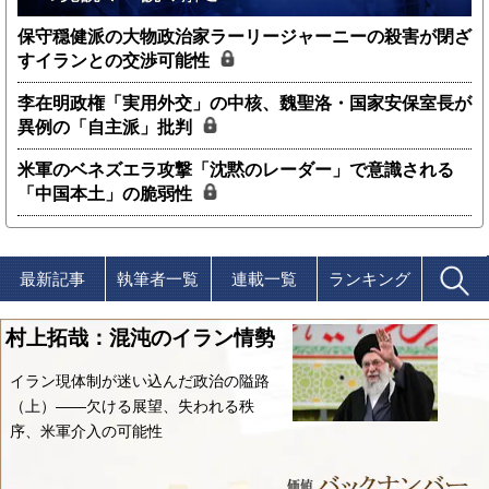
保守穏健派の大物政治家ラーリージャーニーの殺害が閉ざ
すイランとの交渉可能性
李在明政権「実用外交」の中核、魏聖洛・国家安保室長が
異例の「自主派」批判
米軍のベネズエラ攻撃「沈黙のレーダー」で意識される
「中国本土」の脆弱性
最新記事
執筆者一覧
連載一覧
ランキング
村上拓哉：混沌のイラン情勢
イラン現体制が迷い込んだ政治の隘路
（上）――欠ける展望、失われる秩
序、米軍介入の可能性