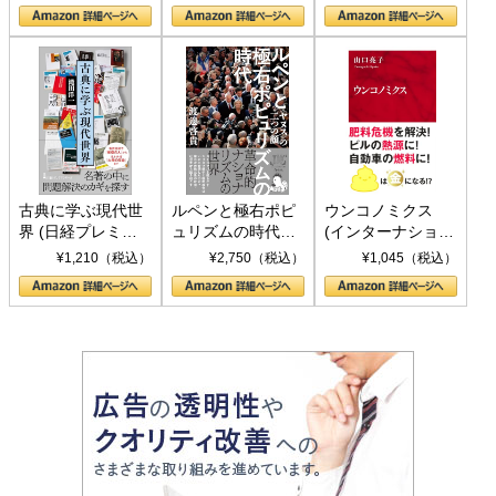
の挑戦
して聖断 (PHP新
書)
古典に学ぶ現代世
ルペンと極右ポピ
ウンコノミクス
界 (日経プレミア
ュリズムの時代：
(インターナショナ
シリーズ)
〈ヤヌス〉の二つ
ル新書)
¥1,210（税込）
¥2,750（税込）
¥1,045（税込）
の顔