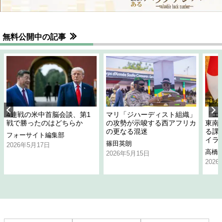
無料公開中の記事
4連戦の米中首脳会談、第1
マリ「ジハーディスト組織」
「エ
戦で勝ったのはどちらか
の攻勢が示唆する西アフリカ
東南
の更なる混迷
る課
フォーサイト編集部
イラ
篠田英朗
2026年5月17日
高橋
2026年5月15日
202