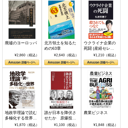
廃墟のヨーロッパ
北方領土を知るた
ウクライナ企業の
めの63章
死闘 (産経セレク
ト S 039)
¥2,860（税込）
¥2,640（税込）
¥1,210（税込）
地政学理論で読む
誰が日本を降伏さ
農業ビジネス
多極化する世界：
せたか 原爆投
トランプとBRICS
下、ソ連参戦、そ
¥1,870（税込）
¥1,100（税込）
¥1,848（税込）