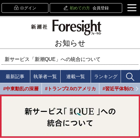
ログイン
初めての方
会員登録
お知らせ
新サービス「新潮QUE」への統合について
最新記事
執筆者一覧
連載一覧
ランキング
#中東動乱の深層
#トランプ2.0のアメリカ
#習近平体制の光