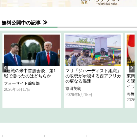
無料公開中の記事
4連戦の米中首脳会談、第1
マリ「ジハーディスト組織」
「エ
戦で勝ったのはどちらか
の攻勢が示唆する西アフリカ
東南
の更なる混迷
る課
フォーサイト編集部
イラ
篠田英朗
2026年5月17日
高橋
2026年5月15日
202