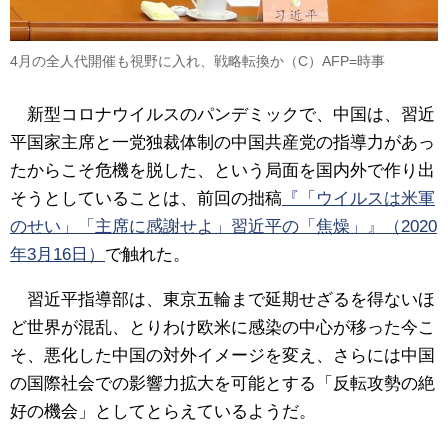
4月の全人代開催も視野に入れ、戦略転換か（C）AFP=時事
新型コロナウイルスのパンデミックで、中国は、習近
平国家主席と一党独裁体制の中国共産党の指導力があっ
たからこそ危機を脱した、という局面を国内外で作り出
そうとしていることは、前回の拙稿
『「ウイルスは米軍
のせい」「主席に感謝せよ」習近平の「焦燥」』（2020
年3月16日）
で触れた。
習近平指導部は、東京五輪まで延期せざるを得ないほ
ど世界が混乱、とりわけ欧米に感染の中心が移った今こ
そ、悪化した中国の対外イメージを変え、さらには中国
の国際社会での影響力拡大を可能とする「反転攻勢の絶
好の機会」としてとらえているようだ。