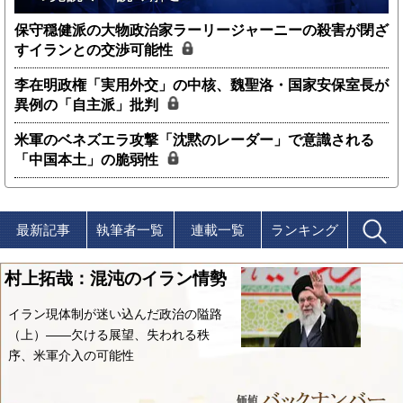
保守穏健派の大物政治家ラーリージャーニーの殺害が閉ざ
すイランとの交渉可能性
李在明政権「実用外交」の中核、魏聖洛・国家安保室長が
異例の「自主派」批判
米軍のベネズエラ攻撃「沈黙のレーダー」で意識される
「中国本土」の脆弱性
最新記事
執筆者一覧
連載一覧
ランキング
村上拓哉：混沌のイラン情勢
イラン現体制が迷い込んだ政治の隘路
（上）――欠ける展望、失われる秩
序、米軍介入の可能性