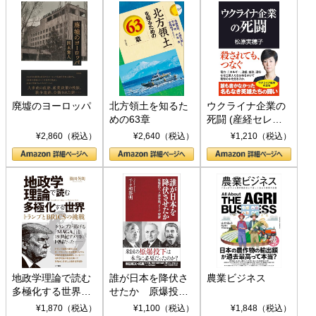
廃墟のヨーロッパ
北方領土を知るた
ウクライナ企業の
めの63章
死闘 (産経セレク
ト S 039)
¥2,860（税込）
¥2,640（税込）
¥1,210（税込）
地政学理論で読む
誰が日本を降伏さ
農業ビジネス
多極化する世界：
せたか 原爆投
トランプとBRICS
下、ソ連参戦、そ
¥1,870（税込）
¥1,100（税込）
¥1,848（税込）