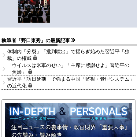
執筆者「野口東秀」の最新記事
体制内「分裂」「批判噴出」で揺らぎ始めた習近平「独
裁」の権威
「ウイルスは米軍のせい」「主席に感謝せよ」習近平の
「焦燥」
習近平「訪日延期」で強まる中国「監視・管理システム」
の近代化