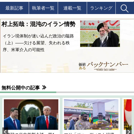
最新記事
執筆者一覧
連載一覧
ランキング
村上拓哉：混沌のイラン情勢
イラン現体制が迷い込んだ政治の隘路
（上）――欠ける展望、失われる秩
序、米軍介入の可能性
無料公開中の記事