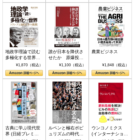
地政学理論で読む
誰が日本を降伏さ
農業ビジネス
多極化する世界：
せたか 原爆投
トランプとBRICS
下、ソ連参戦、そ
¥1,870（税込）
¥1,100（税込）
¥1,848（税込）
の挑戦
して聖断 (PHP新
書)
古典に学ぶ現代世
ルペンと極右ポピ
ウンコノミクス
界 (日経プレミア
ュリズムの時代：
(インターナショナ
シリーズ)
〈ヤヌス〉の二つ
ル新書)