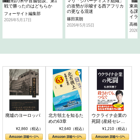
4連戦の米中首脳会談、第1
マリ「ジハーディスト組織」
「エ
戦で勝ったのはどちらか
の攻勢が示唆する西アフリカ
東南
の更なる混迷
る課
フォーサイト編集部
イラ
篠田英朗
2026年5月17日
高橋
2026年5月15日
202
廃墟のヨーロッパ
北方領土を知るた
ウクライナ企業の
めの63章
死闘 (産経セレク
ト S 039)
¥2,860（税込）
¥2,640（税込）
¥1,210（税込）