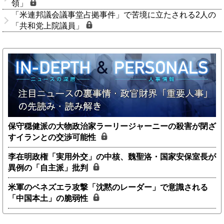
領」
「米連邦議会議事堂占拠事件」で苦境に立たされる2人の
「共和党上院議員」
保守穏健派の大物政治家ラーリージャーニーの殺害が閉ざ
すイランとの交渉可能性
李在明政権「実用外交」の中核、魏聖洛・国家安保室長が
異例の「自主派」批判
米軍のベネズエラ攻撃「沈黙のレーダー」で意識される
「中国本土」の脆弱性