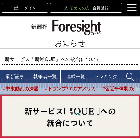
ログイン
初めての方
会員登録
お知らせ
新サービス「新潮QUE」への統合について
最新記事
執筆者一覧
連載一覧
ランキング
#中東動乱の深層
#トランプ2.0のアメリカ
#習近平体制の光