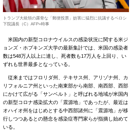
トランプ大統領の露骨な「郵便投票」妨害に猛烈に抗議するペロシ
下院議長（C）AFP=時事
米国内の新型コロナウイルスの感染状況に関する米ジ
ョンズ・ホプキンズ大学の最新集計では、米国の感染者
数は548万人以上に達し、死者数も17万人を上回り、い
ずれも世界最多となっている。
従来まではフロリダ州、テキサス州、アリゾナ州、カ
リフォルニア州といった南東部から南部、南西部、西部
にかけて広がる「サンベルト」と呼ばれる地域が米国内
の新型コロナ感染拡大の「震源地」であったが、最近は
オハイオ州をはじめとする中西部諸州に「震源地」が移
行しつつあるとの懸念を感染症専門家らが指摘し始めて
いる。