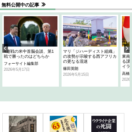
無料公開中の記事
4連戦の米中首脳会談、第1
マリ「ジハーディスト組織」
「エ
戦で勝ったのはどちらか
の攻勢が示唆する西アフリカ
東南
の更なる混迷
る課
フォーサイト編集部
イラ
篠田英朗
2026年5月17日
高橋
2026年5月15日
202