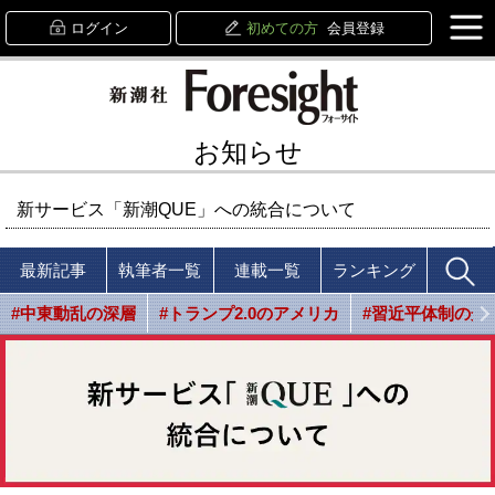
ログイン
初めての方
会員登録
お知らせ
新サービス「新潮QUE」への統合について
最新記事
執筆者一覧
連載一覧
ランキング
#中東動乱の深層
#トランプ2.0のアメリカ
#習近平体制の光