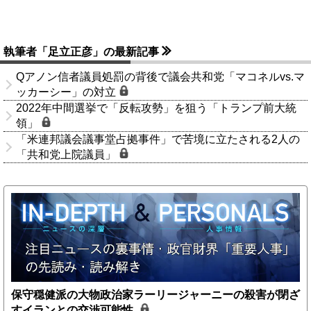
執筆者「足立正彦」の最新記事
Qアノン信者議員処罰の背後で議会共和党「マコネルvs.マ
ッカーシー」の対立
2022年中間選挙で「反転攻勢」を狙う「トランプ前大統
領」
「米連邦議会議事堂占拠事件」で苦境に立たされる2人の
「共和党上院議員」
保守穏健派の大物政治家ラーリージャーニーの殺害が閉ざ
すイランとの交渉可能性