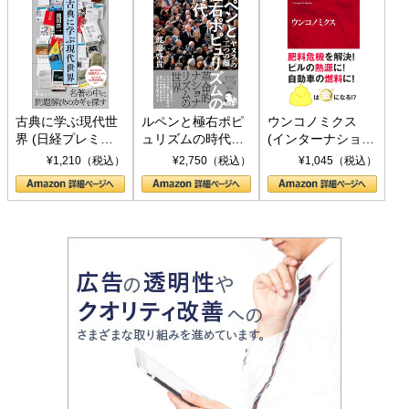
古典に学ぶ現代世
ルペンと極右ポピ
ウンコノミクス
界 (日経プレミア
ュリズムの時代：
(インターナショナ
シリーズ)
〈ヤヌス〉の二つ
ル新書)
¥1,210（税込）
¥2,750（税込）
¥1,045（税込）
の顔