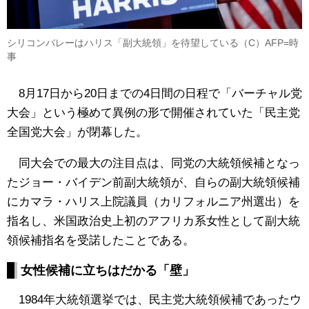
シリコンバレーはハリス「副大統領」を待望している（C）AFP=時
事
8月17日から20日までの4日間の日程で「バーチャル党
大会」という極めて異例の形で開催されていた「民主党
全国党大会」が閉幕した。
同大会での最大の注目点は、同党の大統領候補となっ
たジョー・バイデン前副大統領が、自らの副大統領候補
にカマラ・ハリス上院議員（カリフォルニア州選出）を
指名し、米国政治史上初のアフリカ系女性として副大統
領候補指名を受諾したことである。
女性候補に立ちはだかる「壁」
1984年大統領選挙では、民主党大統領候補であったウ