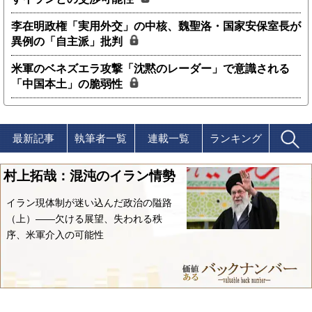
李在明政権「実用外交」の中核、魏聖洛・国家安保室長が
異例の「自主派」批判
米軍のベネズエラ攻撃「沈黙のレーダー」で意識される
「中国本土」の脆弱性
最新記事
執筆者一覧
連載一覧
ランキング
村上拓哉：混沌のイラン情勢
イラン現体制が迷い込んだ政治の隘路
（上）――欠ける展望、失われる秩
序、米軍介入の可能性