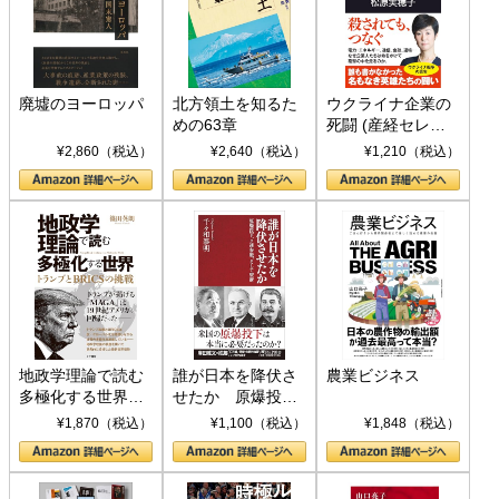
廃墟のヨーロッパ
北方領土を知るた
ウクライナ企業の
めの63章
死闘 (産経セレク
ト S 039)
¥2,860（税込）
¥2,640（税込）
¥1,210（税込）
地政学理論で読む
誰が日本を降伏さ
農業ビジネス
多極化する世界：
せたか 原爆投
トランプとBRICS
下、ソ連参戦、そ
¥1,870（税込）
¥1,100（税込）
¥1,848（税込）
の挑戦
して聖断 (PHP新
書)