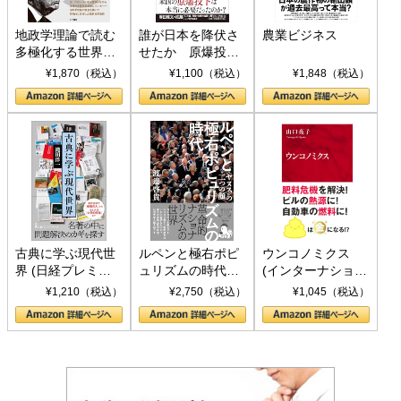
地政学理論で読む
誰が日本を降伏さ
農業ビジネス
多極化する世界：
せたか 原爆投
トランプとBRICS
下、ソ連参戦、そ
¥1,870（税込）
¥1,100（税込）
¥1,848（税込）
の挑戦
して聖断 (PHP新
書)
古典に学ぶ現代世
ルペンと極右ポピ
ウンコノミクス
界 (日経プレミア
ュリズムの時代：
(インターナショナ
シリーズ)
〈ヤヌス〉の二つ
ル新書)
¥1,210（税込）
¥2,750（税込）
¥1,045（税込）
の顔