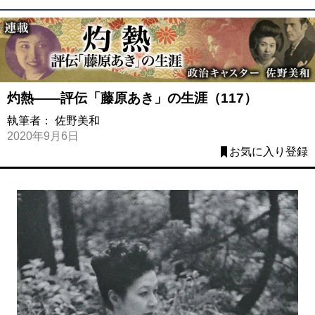
灼熱――評伝「藤原あき」の生涯（117）
執筆者：
佐野美和
2020年9月6日
お気に入り登録