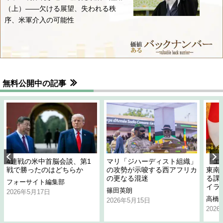
（上）――欠ける展望、失われる秩
序、米軍介入の可能性
無料公開中の記事
4連戦の米中首脳会談、第1
マリ「ジハーディスト組織」
「エ
戦で勝ったのはどちらか
の攻勢が示唆する西アフリカ
東南
の更なる混迷
る課
フォーサイト編集部
イラ
篠田英朗
2026年5月17日
高橋
2026年5月15日
202