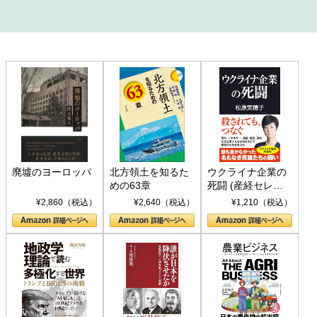
廃墟のヨーロッパ
北方領土を知るた
ウクライナ企業の
めの63章
死闘 (産経セレク
ト S 039)
¥2,860（税込）
¥2,640（税込）
¥1,210（税込）