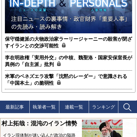
保守穏健派の大物政治家ラーリージャーニーの殺害が閉ざ
すイランとの交渉可能性
李在明政権「実用外交」の中核、魏聖洛・国家安保室長が
異例の「自主派」批判
米軍のベネズエラ攻撃「沈黙のレーダー」で意識される
「中国本土」の脆弱性
最新記事
執筆者一覧
連載一覧
ランキング
村上拓哉：混沌のイラン情勢
イラン現体制が迷い込んだ政治の隘路