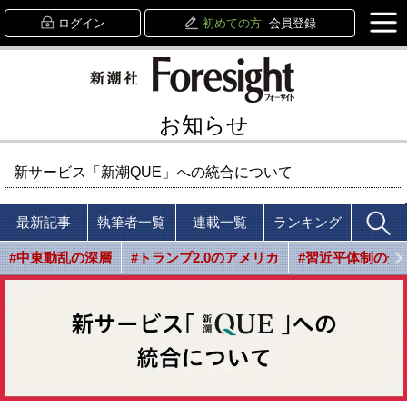
ログイン
初めての方
会員登録
お知らせ
新サービス「新潮QUE」への統合について
最新記事
執筆者一覧
連載一覧
ランキング
#中東動乱の深層
#トランプ2.0のアメリカ
#習近平体制の光