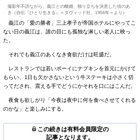
撮影年不詳ながら、義江との離婚、独り立ちを決意した頃のあ
き（自伝『ひとり生きる』＝ダヴィッド社、1956年＝より）
義江の「愛の勝者」三上孝子が帝国ホテルにやってこ
ない日の義江は、誰の目にも孤独な淋しい老人に映っ
た。
それでも義江のあくなき食欲だけは旺盛だ。
レストランでは若いボーイにナプキンを首元にかけて
もらい、1日も欠かさないという牛ステーキは小さく切
ってだされ、震える手でどうにかそれを口にはこんだ。
夜食も欲しがり「今夜は夜中に何を食べさせてくれる
のかな」と楽しみにする。
この続きは有料会員限定の
記事となります。