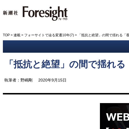
新潮社 Foresight フォーサイ
TOP
>
連載
>
フォーサイトで辿る変遷10年(7)
>
「抵抗と絶望」の間で揺れる「
「抵抗と絶望」の間で揺れる
執筆者：野嶋剛
2020年9月15日