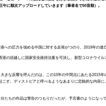
正午に順次アップロードしていきます（筆者名で50音順）。
、香港への圧力を強める中国に対する反発がつのり、2019年の
港の頭越しに国家安全維持法案を可決し、新型コロナウイル
きな反響を呼んだのは、この10年の中間点にあたる2015
起こす。ディストピアと呼べるようなあまりに悲観的な内容に
分たちの作品は警告のつもりだったが、予言書のようになっ