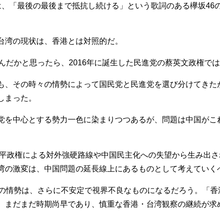
、「最後の最後まで抵抗し続ける」という歌詞のある欅坂46
台湾の現状は、香港とは対照的だ。
んだかと思ったら、2016年に誕生した民進党の蔡英文政権で
も、その時々の情勢によって国民党と民進党を選び分けてきた
しまった。
を中心とする勢力一色に染まりつつあるが、問題は中国がこ
近平政権による対外強硬路線や中国民主化への失望から生み出
湾の激変は、中国問題の延長線上にあるものとして考えていく
の情勢は、さらに不安定で視界不良なものになるだろう。「香港
、まだまだ時期尚早であり、慎重な香港・台湾観察の継続が求