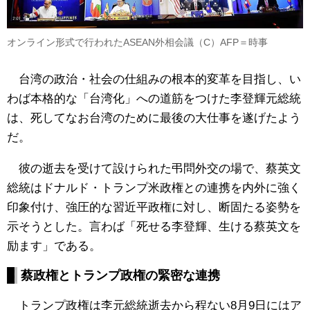
オンライン形式で行われたASEAN外相会議（C）AFP＝時事
台湾の政治・社会の仕組みの根本的変革を目指し、い
わば本格的な「台湾化」への道筋をつけた李登輝元総統
は、死してなお台湾のために最後の大仕事を遂げたよう
だ。
彼の逝去を受けて設けられた弔問外交の場で、蔡英文
総統はドナルド・トランプ米政権との連携を内外に強く
印象付け、強圧的な習近平政権に対し、断固たる姿勢を
示そうとした。言わば「死せる李登輝、生ける蔡英文を
励ます」である。
蔡政権とトランプ政権の緊密な連携
トランプ政権は李元総統逝去から程ない8月9日にはア