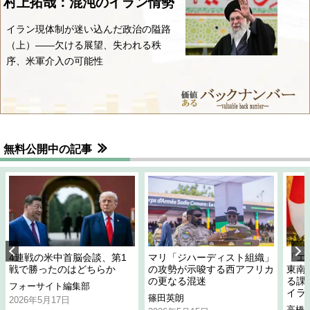
村上拓哉：混沌のイラン情勢
イラン現体制が迷い込んだ政治の隘路
（上）――欠ける展望、失われる秩
序、米軍介入の可能性
無料公開中の記事
4連戦の米中首脳会談、第1
マリ「ジハーディスト組織」
「エ
戦で勝ったのはどちらか
の攻勢が示唆する西アフリカ
東南
の更なる混迷
る課
フォーサイト編集部
イラ
篠田英朗
2026年5月17日
高橋