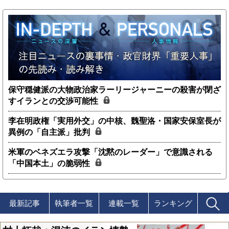
保守穏健派の大物政治家ラーリージャーニーの殺害が閉ざ
すイランとの交渉可能性
李在明政権「実用外交」の中核、魏聖洛・国家安保室長が
異例の「自主派」批判
米軍のベネズエラ攻撃「沈黙のレーダー」で意識される
「中国本土」の脆弱性
最新記事
執筆者一覧
連載一覧
ランキング