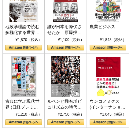
地政学理論で読む
誰が日本を降伏さ
農業ビジネス
多極化する世界：
せたか 原爆投
トランプとBRICS
下、ソ連参戦、そ
¥1,870（税込）
¥1,100（税込）
¥1,848（税込）
の挑戦
して聖断 (PHP新
書)
古典に学ぶ現代世
ルペンと極右ポピ
ウンコノミクス
界 (日経プレミア
ュリズムの時代：
(インターナショナ
シリーズ)
〈ヤヌス〉の二つ
ル新書)
¥1,210（税込）
¥2,750（税込）
¥1,045（税込）
の顔