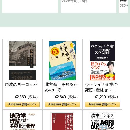
2026年5月15日
202
廃墟のヨーロッパ
北方領土を知るた
ウクライナ企業の
めの63章
死闘 (産経セレク
ト S 039)
¥2,860（税込）
¥2,640（税込）
¥1,210（税込）