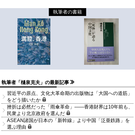
執筆者の書籍
執筆者「樋泉克夫」の最新記事
習近平の原点、文化大革命期の出版物は「大国への道筋」
をどう描いたか
挫折は必然だった「雨傘革命」――香港財界は10年前も、
民衆より北京政府を選んだ
ASEAN諸国が日本の「新幹線」より中国「泛亜鉄路」を
選ぶ理由