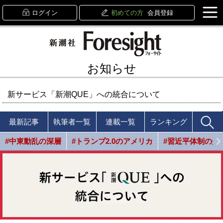
ログイン
初めての方
会員登録
お知らせ
新サービス「新潮QUE」への統合について
最新記事
執筆者一覧
連載一覧
ランキング
#中東動乱の深層
#トランプ2.0のアメリカ
#習近平体制の光