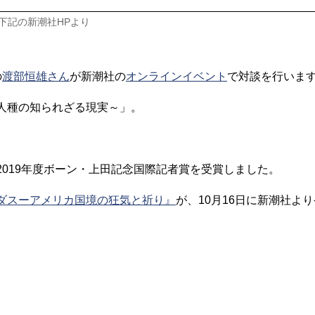
下記の新潮社HPより
の
渡部恒雄さん
が新潮社の
オンラインイベント
で対談を行いま
人種の知られざる現実～」。
019年度ボーン・上田記念国際記者賞を受賞しました。
ダスーアメリカ国境の狂気と祈り』
が、10月16日に新潮社よ