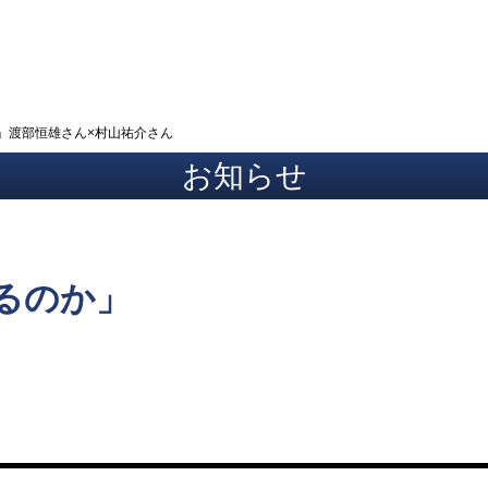
ト
」渡部恒雄さん×村山祐介さん
お知らせ
るのか」