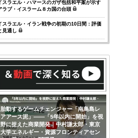
イスラエル・ハマースのガザ包括和平案が示す
アラブ・イスラーム８カ国の台頭
イスラエル・イラン戦争の初期の10日間：評価
と見通し
胎動するゲームチェンジャー「南鳥島レ
胎動するゲ
アアース泥」――「5年以内に開始」を視
アアース泥
野に捉えた商業開発｜中村謙太郎・東京
のか｜中村
大学エネルギー・資源フロンティアセン
ー・資源フ