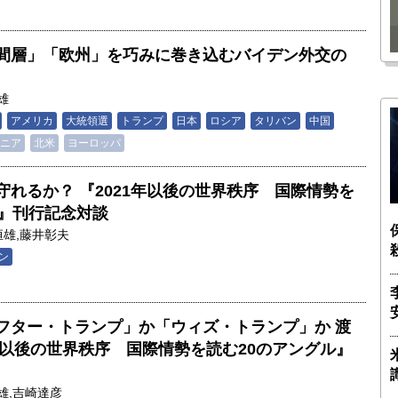
瑶子
ー長（4）｜ 関瑶子
間層」「欧州」を巧みに巻き込むバイデン外交の
雄
アメリカ
大統領選
トランプ
日本
ロシア
タリバン
中国
ニア
北米
ヨーロッパ
れるか？ 『2021年以後の世界秩序 国際情勢を
ル』刊行記念対談
恒雄
,
藤井彰夫
ン
フター・トランプ」か「ウィズ・トランプ」か 渡
年以後の世界秩序 国際情勢を読む20のアングル』
雄
,
吉崎達彦