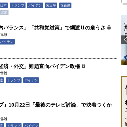
日本
トランプ
バイデン
習近平
菅義偉
北米
内バランス」「共和党対策」で綱渡りの危うさ
恒雄
バイデン
経済・外交」難題直面バイデン政権
恒雄
選
トランプ
バイデン
プ」10月22日「最後のテレビ討論」で決着つくか
恒雄
選
トランプ
バイデン