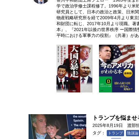
笹川平和財団上席フェロー 1963年生
学で政治学修士課程修了。1996年より米戦
研究員として、日本の政治と政策、日米関
物産戦略研究所を経て2009年4月より東
和財団に転じ、2017年10月より現職。
本』、『2021年以後の世界秩序 ー国際
平時における軍事力の役割』（共著）があ
トランプを悩ませ
2025年8月19日
渡部
タグ：
トランプ
陰謀論