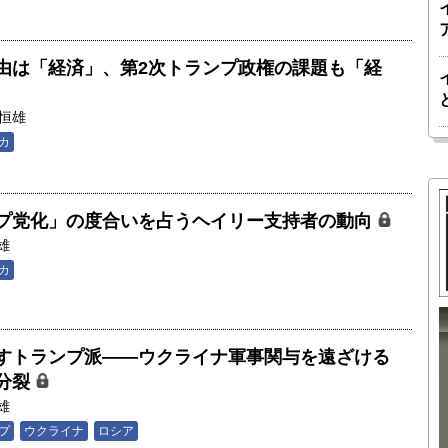
由は「経済」、第2次トランプ政権の課題も「経
恒雄
カ
プ党化」の度合いを占うヘイリー支持者の動向
雄
カ
胎動するゲームチェンジャー「南鳥島レ
すトランプ派――ウクライナ軍事関与を遠ざける
か 核融
アアース泥」――日米欧豪による新たな
分裂
後の「世
サプライチェーン｜中村謙太郎・東京大
雄
院新領域
学エネルギー・資源フロンティアセンタ
プ
ウクライナ
ロシア