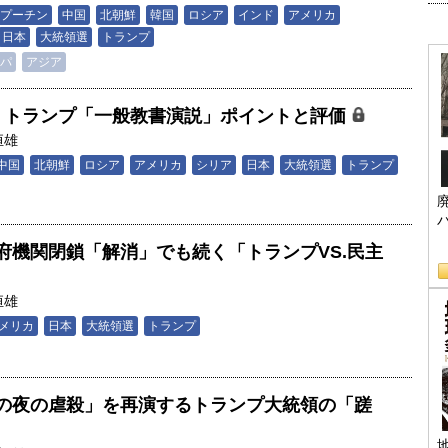
プーチン
中国
北朝鮮
韓国
ロシア
インド
アメリカ
日本
大統領選
トランプ
パ
アジア
ew？」トランプ「一般教書演説」ポイントと評価
恒雄
中国
北朝鮮
ロシア
アメリカ
シリア
日本
大統領選
トランプ
府機関閉鎖「解消」でも続く「トランプVS.民主
恒雄
メリカ
日本
大統領選
トランプ
の夜の虐殺」を再演するトランプ大統領の「蹉