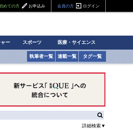
初めての方
お申込み
会員の方
ログイン
チャー
スポーツ
医療・サイエンス
執筆者一覧
連載一覧
タグ一覧
詳細検索▼