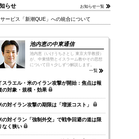
知らせ
お知らせ一覧
新サービス「新潮QUE」への統合について
池内恵の中東通信
池内恵（いけうちさとし 東京大学教授）
が、中東情勢とイスラーム教やその思想
について日々少しずつ解説します。
一覧
イスラエル・米のイラン攻撃が開始：焦点は報
復の対象・規模・効果
米の対イラン攻撃の期限は「増派コスト」
米の対イラン「強制外交」で戦争回避の道は限
りなく狭い