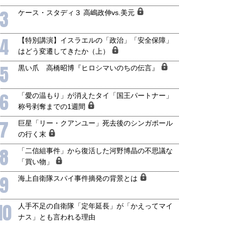
3
ケース・スタディ３ 高嶋政伸vs.美元
4
【特別講演】イスラエルの「政治」「安全保障」
はどう変遷してきたか（上）
5
黒い爪 高橋昭博『ヒロシマいのちの伝言』
6
「愛の温もり」が消えたタイ「国王パートナー」
称号剥奪までの1週間
7
巨星「リー・クアンユー」死去後のシンガポール
の行く末
8
「二信組事件」から復活した河野博晶の不思議な
「買い物」
9
海上自衛隊スパイ事件摘発の背景とは
10
人手不足の自衛隊「定年延長」が「かえってマイ
ナス」とも言われる理由