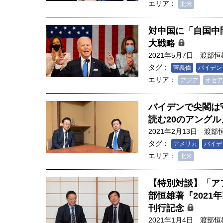
創成科学研究科教授（4）｜ 関
エリア：
北米
対中国に「自国中
大戦略
2021年5月7日
渡部恒
タグ：
菅義偉
バイデン
エリア：
アジア
オセア
バイデンで尖閣は守
読む20のアング
2021年2月13日
渡部
タグ：
アメリカ
バイデ
エリア：
北米
【特別対談】「ア
部恒雄著『2021
刊行記念
2021年1月4日
渡部恒