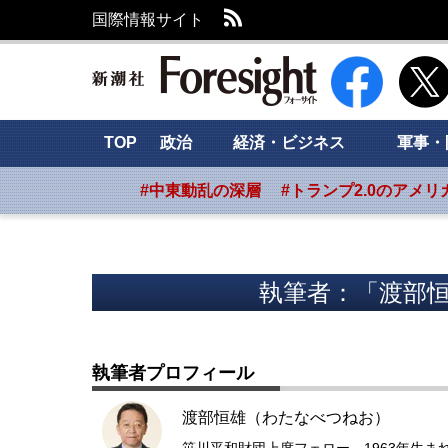
RSS
国際情報サイト
新潮社 Foresig
TOP
政治
経済・ビジネス
軍事・
#中東動乱の深層
#トランプ2.0のアメリ
執筆者：「渡部恒
執筆者プロフィール
渡部恒雄（わたなべつねお）