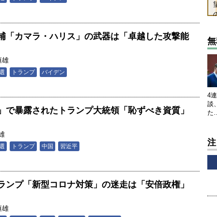
補「カマラ・ハリス」の武器は「卓越した攻撃能
無
恒雄
選
トランプ
バイデン
4
談
」で暴露されたトランプ大統領「恥ずべき資質」
た
雄
注
選
トランプ
中国
習近平
ランプ「新型コロナ対策」の迷走は「安倍政権」
恒雄