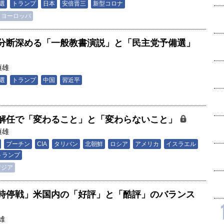
選
トランプ
日本
安倍晋三
新型コロナ
ヨーロッパ
分断深める「一般教書演説」と「民主党予備選」
恒雄
選
トランプ
中国
習近平
解任で「変わること」と「変わらないこと」
恒雄
プーチン
CIA
タリバン
北朝鮮
ロシア
アメリカ
イスラエル
トランプ
アジア
時停戦」米国内の「好評」と「酷評」のバランス
雄