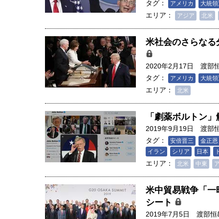
タグ：
アメリカ
大統領
エリア：
アジア
北米
米社会のさらなる
2020年2月17日
渡部
タグ：
アメリカ
大統領
エリア：
北米
「劇薬ボルトン」
2019年9月19日
渡部
タグ：
安倍晋三
金正恩
イラン
シリア
日本
エリア：
北米
中東
米中貿易戦争「一
シート
2019年7月5日
渡部恒