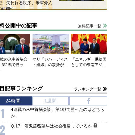
望、失われる秩序、米軍介入
の可能性
料公開中の記事
無料記事一覧
連戦の米中首脳会
マリ「ジハーディス
「エネルギー供給国
、第1戦で勝っ
ト組織」の攻勢が…
としての東南アジ…
…
目記事ランキング
ランキング一覧
24時間
1週間
f
1
4連戦の米中首脳会談、第1戦で勝ったのはどちら
か
2
Q.17 酒鬼薔薇聖斗は社会復帰しているか