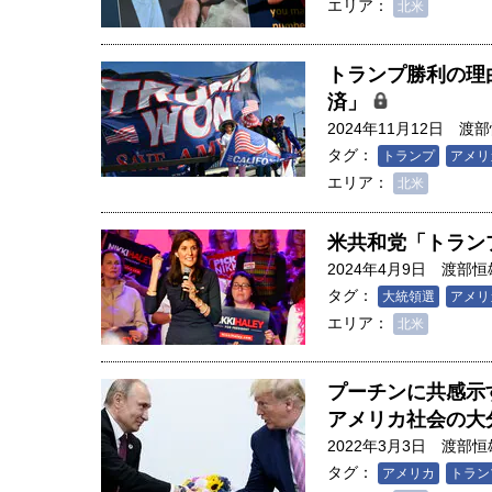
エリア：
北米
トランプ勝利の理
済」
2024年11月12日
渡部
タグ：
トランプ
アメリ
エリア：
北米
米共和党「トラン
2024年4月9日
渡部恒
タグ：
大統領選
アメリ
エリア：
北米
プーチンに共感示
人は「地上の太陽」を手にする
アメリカ社会の大
合発電の現在地――実現・普及
2022年3月3日
渡部恒
界像」｜江尻晶・東京大学大学
タグ：
アメリカ
トラン