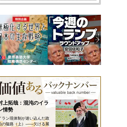
村上拓哉：混沌のイラ
ン情勢
イラン現体制が迷い込んだ政
治の隘路（上）――欠ける展