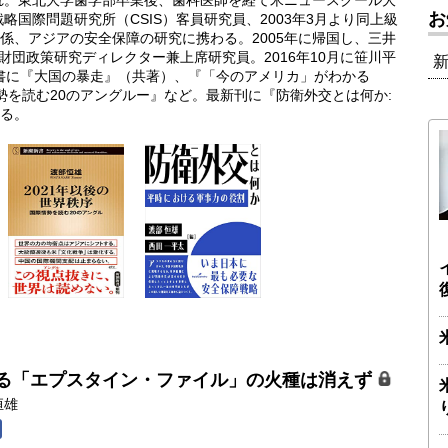
まれ。東北大学歯学部卒業後、歯科医師を経て米ニュースクール大
お
略国際問題研究所（CSIS）客員研究員、2003年3月より同上級
係、アジアの安全保障の研究に携わる。2005年に帰国し、三井
京財団政策研究ディレクター兼上席研究員。2016年10月に笹川平
著書に『大国の暴走』（共著）、『「今のアメリカ」がわかる
情勢を読む20のアングルー』など。最新刊に『防衛外交とは何か:
る。
る「エプスタイン・ファイル」の火種は消えず
恒雄