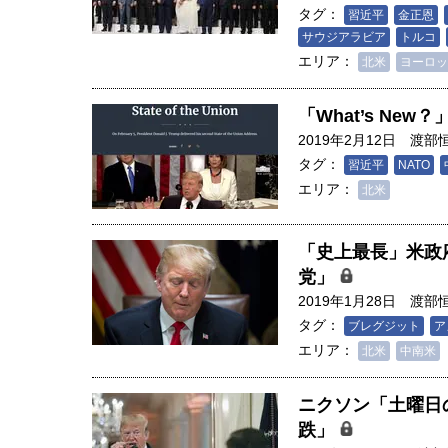
タグ：
習近平
金正恩
サウジアラビア
トルコ
エリア：
北米
ヨーロッ
「What’s N
2019年2月12日
渡部
タグ：
習近平
NATO
エリア：
北米
「史上最長」米政
党」
2019年1月28日
渡部
タグ：
ブレグジット
ア
エリア：
北米
中南米
ニクソン「土曜日
跌」