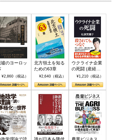
廃墟のヨーロッ
北方領土を知る
ウクライナ企業
パ
ための63章
の死闘 (産経セ
レクト S 039)
¥2,860（税込）
¥2,640（税込）
¥1,210（税込）
地政学理論で読
誰が日本を降伏
農業ビジネス