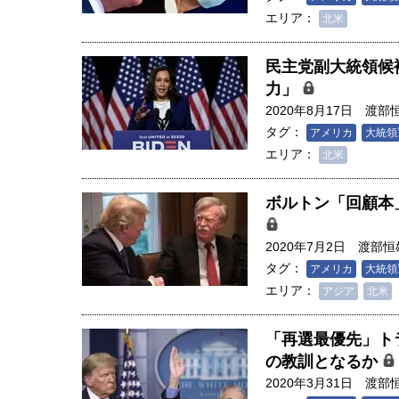
エリア：
北米
民主党副大統領候
力」
2020年8月17日
渡部
タグ：
アメリカ
大統領
エリア：
北米
ボルトン「回顧本
2020年7月2日
渡部恒
タグ：
アメリカ
大統領
エリア：
アジア
北米
「再選最優先」ト
の教訓となるか
2020年3月31日
渡部