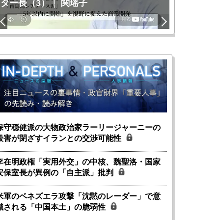
ター長（3）｜ 関瑶子
関瑶子
保守穏健派の大物政治家ラーリージャーニーの
殺害が閉ざすイランとの交渉可能性
李在明政権「実用外交」の中核、魏聖洛・国家
安保室長が異例の「自主派」批判
米軍のベネズエラ攻撃「沈黙のレーダー」で意
識される「中国本土」の脆弱性