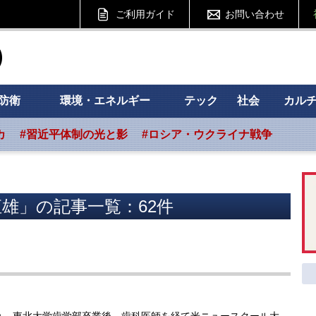
ご利用ガイド
お問い合わせ
ht フォーサイト
防衛
環境・エネルギー
テック
社会
カル
カ
#習近平体制の光と影
#ロシア・ウクライナ戦争
雄」の記事一覧：62件