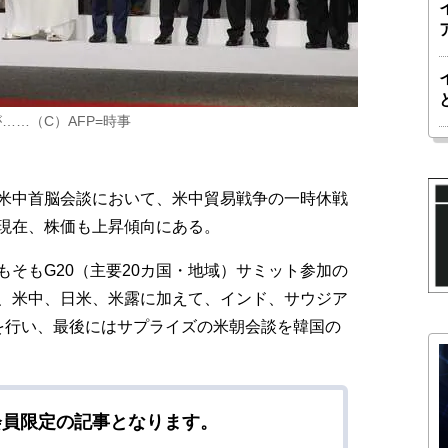
…（C）AFP=時事
米中首脳会談において、米中貿易戦争の一時休戦
現在、株価も上昇傾向にある。
そもG20（主要20カ国・地域）サミット参加の
、米中、日米、米露に加えて、インド、サウジア
を行い、最後にはサプライズの米朝会談を韓国の
会員限定の記事となります。