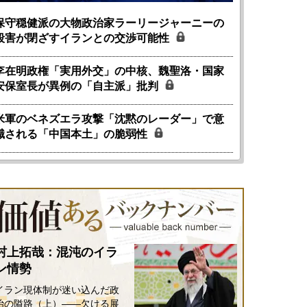
保守穏健派の大物政治家ラーリージャーニーの
殺害が閉ざすイランとの交渉可能性
李在明政権「実用外交」の中核、魏聖洛・国家
安保室長が異例の「自主派」批判
米軍のベネズエラ攻撃「沈黙のレーダー」で意
識される「中国本土」の脆弱性
村上拓哉：混沌のイラ
ン情勢
イラン現体制が迷い込んだ政
治の隘路（上）――欠ける展