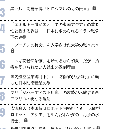
3
黒い爪 高橋昭博『ヒロシマいのちの伝言』
4
「エネルギー供給国としての東南アジア」の重要
性と抱える課題――日本に求められるイラン戦争
下の連携
5
「プーチンの長女」を入学させた大学の戦々恐々
国にも理解してほしい「極東
ホルムズ海峡危機で加速したエ
6
「スギ花粉症治療」を始めるなら初夏 だが、治
905年体制」における日米韓安
ネルギー転換が「中国依存」に
療を受けられない人続出の深刻理由
保障協力の意味
行き着くリスク
7
国内航空産業編［下］：「防衛省が元請け」に頼
和泰明
小山堅
6年5月15日
2026年5月14日
った日本防衛産業の壁
8
マリ「ジハーディスト組織」の攻勢が示唆する西
アフリカの更なる混迷
9
広瀬真人（本田技研ロボット開発担当者） 人間型
ロボット「アシモ」を生んだホンダの「お茶の水
博士」
株安は臨界点に接近「日本封じ込め論」も浮上