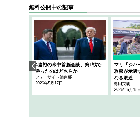
無料公開中の記事
艦隊」構想
4連戦の米中首脳会談、第1戦で
マリ「ジハ
「空白」
勝ったのはどちらか
攻勢が示唆
フォーサイト編集部
のか
なる混迷
2026年5月17日
篠田英朗
2026年5月15