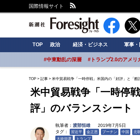
RSS
国際情報サイト
新潮社 Foresig
TOP
政治
経済・ビジネス
軍事・
#中東動乱の深層
#トランプ2.0のアメリ
TOP
>
記事
>
米中貿易戦争「一時停戦」米国内の「好評」と「酷
米中貿易戦争「一時停
評」のバランスシート
執筆者：
渡部恒雄
2019年7月5日
タグ：
習近平
金正恩
プーチン
中国
北
大統領選
トランプ