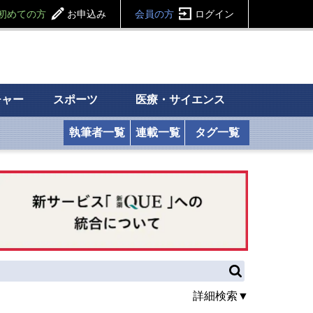
初めての方
お申込み
会員の方
ログイン
チャー
スポーツ
医療・サイエンス
執筆者一覧
連載一覧
タグ一覧
詳細検索▼