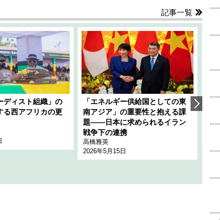
記事一覧
ーディスト組織」の
「エネルギー供給国としての東
韓
する西アフリカの更
南アジア」の重要性と抱える課
1
題――日本に求められるイラン
全
千々
戦争下の連携
日
202
高橋雅英
2026年5月15日