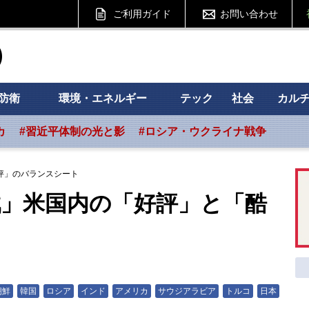
ご利用ガイド
お問い合わせ
ht フォーサイト
防衛
環境・エネルギー
テック
社会
カル
カ
#習近平体制の光と影
#ロシア・ウクライナ戦争
評」のバランスシート
戦」米国内の「好評」と「酷
朝鮮
韓国
ロシア
インド
アメリカ
サウジアラビア
トルコ
日本