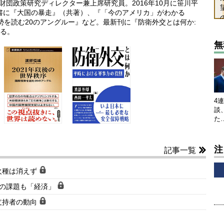
京財団政策研究ディレクター兼上席研究員。2016年10月に笹川平
著書に『大国の暴走』（共著）、『「今のアメリカ」がわかる
情勢を読む20のアングルー』など。最新刊に『防衛外交とは何か:
る。
無
4
談
た
注
記事一覧
火種は消えず
権の課題も「経済」
支持者の動向