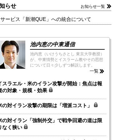
知らせ
お知らせ一覧
新サービス「新潮QUE」への統合について
池内恵の中東通信
池内恵（いけうちさとし 東京大学教授）
が、中東情勢とイスラーム教やその思想
について日々少しずつ解説します。
一覧
イスラエル・米のイラン攻撃が開始：焦点は報
復の対象・規模・効果
米の対イラン攻撃の期限は「増派コスト」
米の対イラン「強制外交」で戦争回避の道は限
りなく狭い