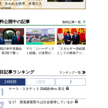
望、失われる秩序、米軍介入
の可能性
料公開中の記事
無料記事一覧
連戦の米中首脳会
マリ「ジハーディス
「エネルギー供給国
、第1戦で勝っ
ト組織」の攻勢が…
としての東南アジ…
…
目記事ランキング
ランキング一覧
24時間
1週間
f
1
ケース・スタディ３ 高嶋政伸vs.美元
2
Q.17 酒鬼薔薇聖斗は社会復帰しているか