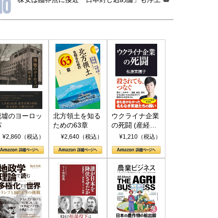
10
廃墟のヨーロッ
北方領土を知る
ウクライナ企業
パ
ための63章
の死闘 (産経セ
レクト S 039)
¥2,860（税込）
¥2,640（税込）
¥1,210（税込）