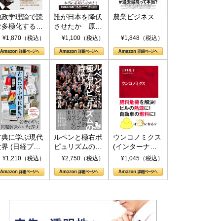
地政学理論で読
誰が日本を降伏
農業ビジネス
む多極化する世
させたか 原爆
界：トランプと
投下、ソ連参
¥1,870（税込）
¥1,100（税込）
¥1,848（税込）
RICSの挑戦
戦、そして聖断
(PHP新書)
古典に学ぶ現代
ルペンと極右ポ
ウンコノミクス
世界 (日経プレ
ピュリズムの時
(インターナシ
ミアシリーズ)
代：〈ヤヌス〉
ョナル新書)
¥1,210（税込）
¥2,750（税込）
¥1,045（税込）
の二つの顔