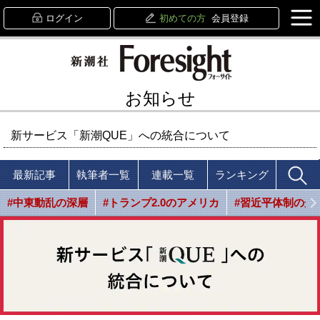
ログイン
初めての方
会員登録
お知らせ
新サービス「新潮QUE」への統合について
最新記事
執筆者一覧
連載一覧
ランキング
#中東動乱の深層
#トランプ2.0のアメリカ
#習近平体制の光