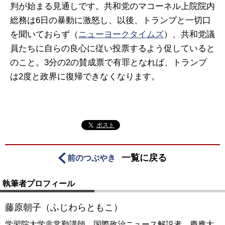
判が始まる見通しです。共和党のマコーネル上院院内
総務は6日の暴動に激怒し、以後、トランプと一切口
を聞いておらず（
ニューヨークタイムズ
）、共和党議
員たちに自らの良心に従い投票するよう促していると
のこと。3分の2の賛成票で有罪となれば、トランプ
は2度と政界に復帰できなくなります。
ポスト
一覧に戻る
前のつぶやき
執筆者プロフィール
藤原朝子（ふじわらともこ）
学習院大学非常勤講師。国際政治ニュース解説者。慶應大