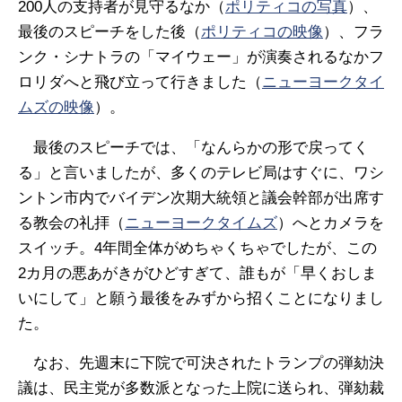
200人の支持者が見守るなか（
ポリティコの写真
）、
最後のスピーチをした後（
ポリティコの映像
）、フラ
ンク・シナトラの「マイウェー」が演奏されるなかフ
ロリダへと飛び立って行きました（
ニューヨークタイ
ムズの映像
）。
最後のスピーチでは、「なんらかの形で戻ってく
る」と言いましたが、多くのテレビ局はすぐに、ワシ
ントン市内でバイデン次期大統領と議会幹部が出席す
る教会の礼拝（
ニューヨークタイムズ
）へとカメラを
スイッチ。4年間全体がめちゃくちゃでしたが、この
2カ月の悪あがきがひどすぎて、誰もが「早くおしま
いにして」と願う最後をみずから招くことになりまし
た。
なお、先週末に下院で可決されたトランプの弾劾決
議は、民主党が多数派となった上院に送られ、弾劾裁