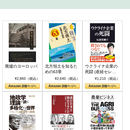
廃墟のヨーロッパ
北方領土を知るた
ウクライナ企業の
めの63章
死闘 (産経セレク
ト S 039)
¥2,860（税込）
¥2,640（税込）
¥1,210（税込）