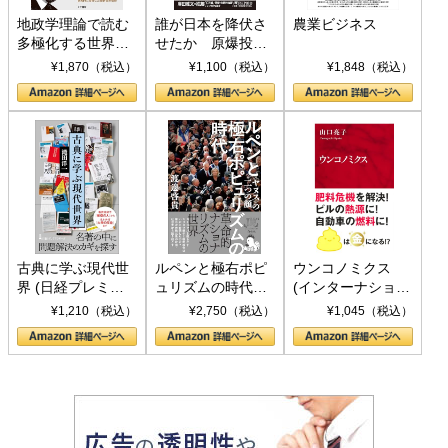
地政学理論で読む
誰が日本を降伏さ
農業ビジネス
多極化する世界：
せたか 原爆投
トランプとBRICS
下、ソ連参戦、そ
¥1,870（税込）
¥1,100（税込）
¥1,848（税込）
の挑戦
して聖断 (PHP新
書)
古典に学ぶ現代世
ルペンと極右ポピ
ウンコノミクス
界 (日経プレミア
ュリズムの時代：
(インターナショナ
シリーズ)
〈ヤヌス〉の二つ
ル新書)
¥1,210（税込）
¥2,750（税込）
¥1,045（税込）
の顔