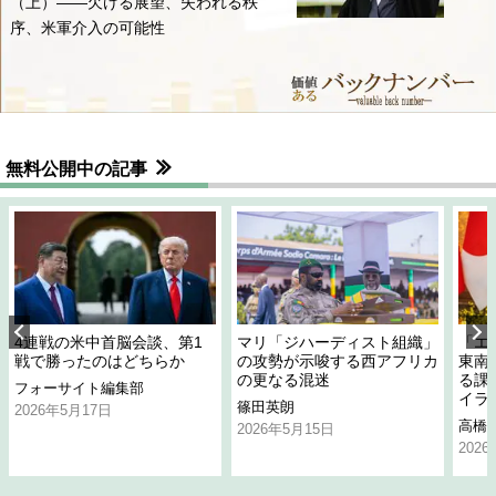
（上）――欠ける展望、失われる秩
序、米軍介入の可能性
無料公開中の記事
4連戦の米中首脳会談、第1
マリ「ジハーディスト組織」
「エ
戦で勝ったのはどちらか
の攻勢が示唆する西アフリカ
東南
の更なる混迷
る課
フォーサイト編集部
イラ
篠田英朗
2026年5月17日
高橋
2026年5月15日
202