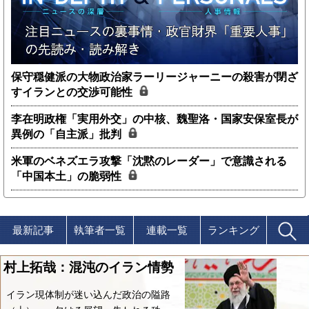
保守穏健派の大物政治家ラーリージャーニーの殺害が閉ざ
すイランとの交渉可能性
李在明政権「実用外交」の中核、魏聖洛・国家安保室長が
異例の「自主派」批判
米軍のベネズエラ攻撃「沈黙のレーダー」で意識される
「中国本土」の脆弱性
最新記事
執筆者一覧
連載一覧
ランキング
村上拓哉：混沌のイラン情勢
イラン現体制が迷い込んだ政治の隘路