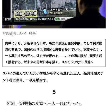
写真提供：AFP＝時事
内戦により、分断された日本。相次ぐ震災と原発事故、そして例の病
気の蔓延で、国民の生活は壊滅的な影響を受けていた。家族を亡くし
一人暮らす男の元へ、逃亡者が現れる――。＜作家の眼が、現実を鋭
く照射する。近未来の分断日本を描く、スリリングなSF長篇＞
スパイの潜んでいた元小学校から辛くも逃れた三人。品川埠頭のテ
ント村に戻り、一夜を明かす。
５
翌朝、管理棟の食堂へ三人一緒に行った。