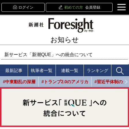
ログイン
初めての方
会員登録
お知らせ
新サービス「新潮QUE」への統合について
最新記事
執筆者一覧
連載一覧
ランキング
#中東動乱の深層
#トランプ2.0のアメリカ
#習近平体制の光