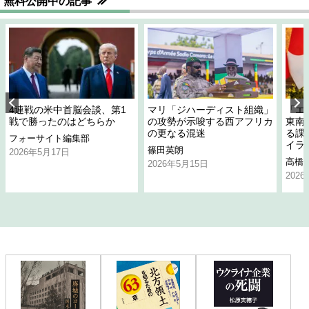
無料公開中の記事
4連戦の米中首脳会談、第1
マリ「ジハーディスト組織」
「エ
戦で勝ったのはどちらか
の攻勢が示唆する西アフリカ
東南
の更なる混迷
る課
フォーサイト編集部
イラ
篠田英朗
2026年5月17日
高橋
2026年5月15日
202