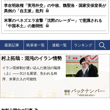
李在明政権「実用外交」の中核、魏聖洛・国家安保室長が
異例の「自主派」批判
米軍のベネズエラ攻撃「沈黙のレーダー」で意識される
「中国本土」の脆弱性
最新記事
執筆者一覧
連載一覧
ランキング
村上拓哉：混沌のイラン情勢
イラン現体制が迷い込んだ政治の隘路
（上）――欠ける展望、失われる秩
序、米軍介入の可能性