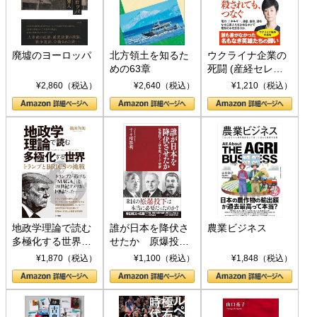
廃墟のヨーロッパ
北方領土を知るた
ウクライナ企業の
めの63章
死闘 (産経セレク
ト S 039)
¥2,860（税込）
¥2,640（税込）
¥1,210（税込）
地政学理論で読む
誰が日本を降伏さ
農業ビジネス
多極化する世界：
せたか 原爆投
トランプとBRICS
下、ソ連参戦、そ
¥1,870（税込）
¥1,100（税込）
¥1,848（税込）
の挑戦
して聖断 (PHP新
書)