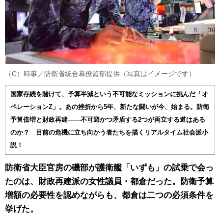
（C）時事／防衛省統合幕僚監部提供（写真はイメージです）
国家存続を賭けて、予算半減という不可能なミッションに挑んだ「オ
ペレーションZ」。あの挫折から5年、新たな闘いが今、始まる。防衛
予算倍増と財政再建――不可避かつ矛盾する2つが両立する道はある
のか？ 目前の危機に立ち向かう者たちを描くリアルタイム社会派小
説！
防衛省大臣官房の磯部が護衛艦「いずも」の試乗で会っ
たのは、財政再建派の女性議員・都倉だった。防衛予算
増額の必要性を認めながらも、都倉は二つの必須条件を
挙げた。