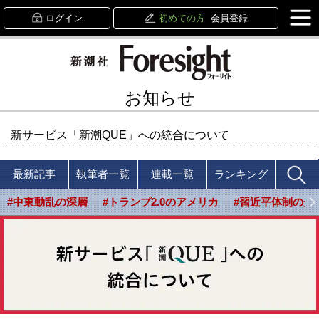
ログイン
初めての方
会員登録
お知らせ
新サービス「新潮QUE」への統合について
最新記事
執筆者一覧
連載一覧
ランキング
#中東動乱の深層
#トランプ2.0のアメリカ
#習近平体制の光