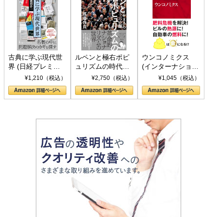
古典に学ぶ現代世
ルペンと極右ポピ
ウンコノミクス
界 (日経プレミア
ュリズムの時代：
(インターナショナ
シリーズ)
〈ヤヌス〉の二つ
ル新書)
¥1,210（税込）
¥2,750（税込）
¥1,045（税込）
の顔