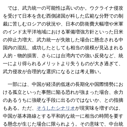
では、武力統一の可能性は高いのか。ウクライナ侵攻
を受けて日本を含む西側諸国が科した広範な分野での制
裁に苦しむロシアの状況や、日本の防衛費大幅増や米軍
のインド太平洋地域における軍備増強方針といった日米
の抑止力増大、武力統一が失敗した場合に懸念される中
国内の混乱、成功したとしても相当の規模が見込まれる
人的・物的損害、さらには台湾内での強い反発など、統
一により得られるメリットより失うものが大き過ぎて、
武力侵攻が合理的な選択になるとは考え難い。
一部には、中国が経済的低迷の長期化や国際情勢にお
ける孤立といった事態に陥る恐れが強まった場合、余力
のあるうちに強硬な手段に出るのではないか、との指摘
もある。ただ、
そうしたシナリオ
が現実味を増すのは、
中国が基本路線とする平和的な統一に相当の時間を要す
る懸念が生じた場合に限られよう。その意味で、中台統