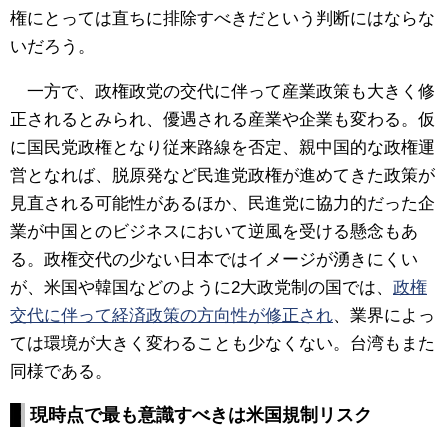
権にとっては直ちに排除すべきだという判断にはならな
いだろう。
一方で、政権政党の交代に伴って産業政策も大きく修
正されるとみられ、優遇される産業や企業も変わる。仮
に国民党政権となり従来路線を否定、親中国的な政権運
営となれば、脱原発など民進党政権が進めてきた政策が
見直される可能性があるほか、民進党に協力的だった企
業が中国とのビジネスにおいて逆風を受ける懸念もあ
る。政権交代の少ない日本ではイメージが湧きにくい
が、米国や韓国などのように2大政党制の国では、
政権
交代に伴って経済政策の方向性が修正され
、業界によっ
ては環境が大きく変わることも少なくない。台湾もまた
同様である。
現時点で最も意識すべきは米国規制リスク