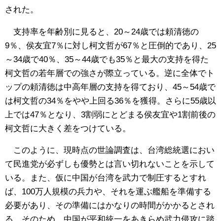
された。
支持率を年齢別に見ると、20～24歳では頼清徳の
9％、侯友宜7％に対し柯文哲が67％と圧倒的であり、25
～34歳で40％、35～44歳でも35％と最大の支持を得た
柯文哲の若年層での強さが際立っている。逆に全体でト
ップの頼清徳は中高年層の支持を得ており、45～54歳で
は柯文哲の34％をやや上回る36％を獲得。さらに55歳以
上では47％となり、3割弱にとどまる侯友宜や1割前後の
柯文哲に大きく差をつけている。
このように、現時点の世論調査は、台湾総統選におい
て民進党が必ずしも優勢とは言い切れないことを示して
いる。また、仮に中国が台湾を武力で制圧するとすれ
ば、100万人規模の兵力や、それを運ぶ艦船を準備する
必要があり、その準備にはかなりの時間がかかるとされ
る。そのため、中国が平和統一をあきらめ武力侵攻に踏