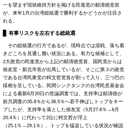
一を望まず現状維持方針を掲げる民進党の頼清徳党首
が、来年1月の台湾総統選で勝利するかどうかが注目さ
れる。
有事リスクを左右する総統選
その総統選の行方であるが、現時点では混戦、落ち着
きどころを見通し難い状況にある。有力な候補として、
2大政党の民進党から上記の頼清徳党首、国民党からは
侯友宜・新北市長が出馬しているが、そこに第３の政党
である台湾民衆党の柯文哲党首が割って入り、三つ巴の
様相を呈している。民間シンクタンクの台湾民意基金会
による最新6月20日の世論調査では、支持率は頼清徳が
前月調査の35.8％から36.5％へ若干伸ばしトップをキー
プしたが、支持率を落とした侯友宜（5月27.6％→6月
20.4％）に代わって2位に柯文哲が浮上
（25.1％→29.1％）、トップを猛追している状況が確認