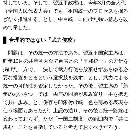
持している。そして、習近平政権は、今年3月の全人代
（全国人民代表大会）でも「祖国統一のプロセスを揺る
ぎなく推進する」とし、中台統一に向けた強い意志を改
めて示した。
合理的ではない「武力侵攻」
問題は、その統一の方法である。習近平国家主席は、
昨年10月の共産党大会で台湾との「平和統一」の方針を
掲げた一方で、「決して武力行使を放棄せずあらゆる必
要な措置をとるという選択肢を残す」とし、武力による
統一の可能性を否定しなかった。その後、習主席の「新
年のあいさつ」では「両岸の同胞が歩み寄り、手を携え
て共に歩み」と、併存を印象付け統一色を薄める表現を
使う場面もあったが、上記の通り、その後も統一路線は
変わっておらず、ただ「一国二制度」の範囲内で「共に
歩む」ことを目指していると考えておくべきだろう。