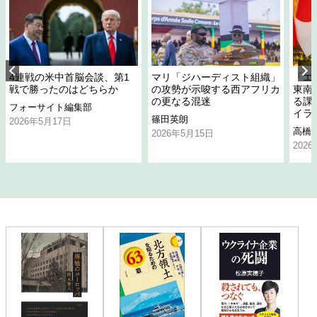
4連戦の米中首脳会談、第1
マリ「ジハーディスト組織」
「エ
戦で勝ったのはどちらか
の攻勢が示唆する西アフリカ
東南
の更なる混迷
る課
フォーサイト編集部
イラ
篠田英朗
2026年5月17日
高橋
2026年5月15日
202