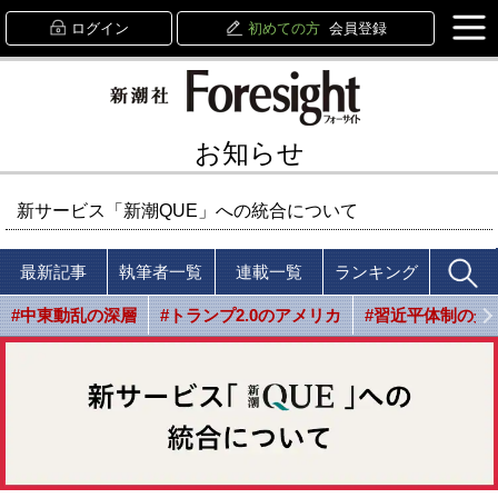
ログイン
初めての方
会員登録
お知らせ
新サービス「新潮QUE」への統合について
最新記事
執筆者一覧
連載一覧
ランキング
#中東動乱の深層
#トランプ2.0のアメリカ
#習近平体制の光