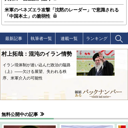
米軍のベネズエラ攻撃「沈黙のレーダー」で意識される
「中国本土」の脆弱性
最新記事
執筆者一覧
連載一覧
ランキング
村上拓哉：混沌のイラン情勢
イラン現体制が迷い込んだ政治の隘路
（上）――欠ける展望、失われる秩
序、米軍介入の可能性
無料公開中の記事