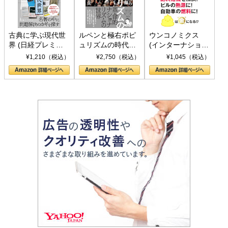
古典に学ぶ現代世
ルペンと極右ポピ
ウンコノミクス
界 (日経プレミア
ュリズムの時代：
(インターナショナ
シリーズ)
〈ヤヌス〉の二つ
ル新書)
¥1,210（税込）
¥2,750（税込）
¥1,045（税込）
の顔