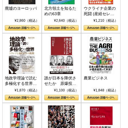
廃墟のヨーロッパ
北方領土を知るた
ウクライナ企業の
めの63章
死闘 (産経セレク
ト S 039)
¥2,860（税込）
¥2,640（税込）
¥1,210（税込）
地政学理論で読む
誰が日本を降伏さ
農業ビジネス
多極化する世界：
せたか 原爆投
トランプとBRICS
下、ソ連参戦、そ
¥1,870（税込）
¥1,100（税込）
¥1,848（税込）
の挑戦
して聖断 (PHP新
書)