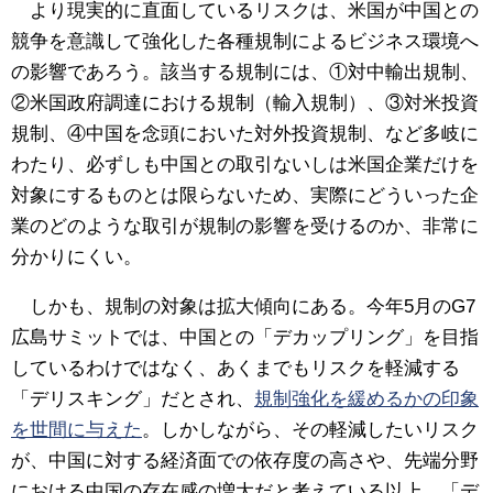
より現実的に直面しているリスクは、米国が中国との
競争を意識して強化した各種規制によるビジネス環境へ
の影響であろう。該当する規制には、①対中輸出規制、
②米国政府調達における規制（輸入規制）、③対米投資
規制、④中国を念頭においた対外投資規制、など多岐に
わたり、必ずしも中国との取引ないしは米国企業だけを
対象にするものとは限らないため、実際にどういった企
業のどのような取引が規制の影響を受けるのか、非常に
分かりにくい。
しかも、規制の対象は拡大傾向にある。今年5月のG7
広島サミットでは、中国との「デカップリング」を目指
しているわけではなく、あくまでもリスクを軽減する
「デリスキング」だとされ、
規制強化を緩めるかの印象
を世間に与えた
。しかしながら、その軽減したいリスク
が、中国に対する経済面での依存度の高さや、先端分野
における中国の存在感の増大だと考えている以上、「デ