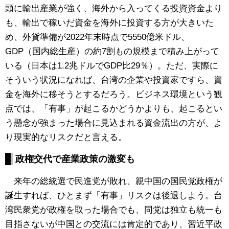
頭に輸出産業が強く、海外から入ってくる投資資金より
も、輸出で稼いだ資金を海外に投資する方が大きいた
め、外貨準備が2022年末時点で5550億米ドル、
GDP（国内総生産）の約7割もの規模まで積み上がって
いる（日本は1.2兆ドルでGDP比29％）。ただ、実際に
そういう状況になれば、台湾の企業や投資家ですら、資
金を海外に移そうとするだろう。ビジネス環境という観
点では、「有事」が起こるかどうかよりも、起こるとい
う懸念が強まった場合に見込まれる資金流出の方が、よ
り現実的なリスクだと言える。
政権交代で産業政策の激変も
来年の総統選で民進党が敗れ、親中国の国民党政権が
誕生すれば、ひとまず「有事」リスクは後退しよう。台
湾民衆党が政権を取った場合でも、同党は独立も統一も
目指さないが中国との交流には肯定的であり、習近平政