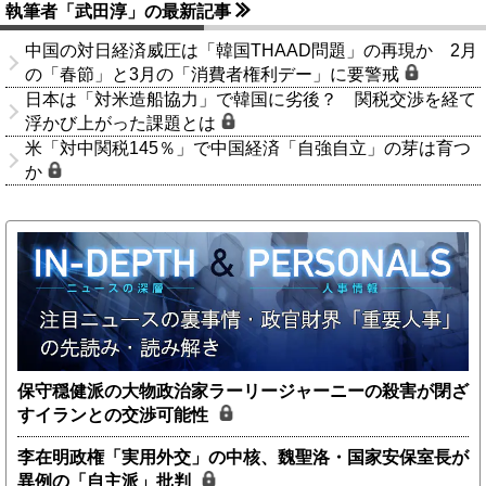
執筆者「武田淳」の最新記事
中国の対日経済威圧は「韓国THAAD問題」の再現か 2月
の「春節」と3月の「消費者権利デー」に要警戒
日本は「対米造船協力」で韓国に劣後？ 関税交渉を経て
浮かび上がった課題とは
米「対中関税145％」で中国経済「自強自立」の芽は育つ
か
保守穏健派の大物政治家ラーリージャーニーの殺害が閉ざ
すイランとの交渉可能性
李在明政権「実用外交」の中核、魏聖洛・国家安保室長が
異例の「自主派」批判