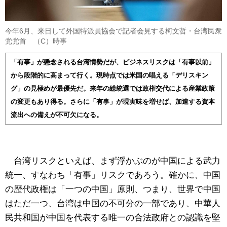
今年6月、来日して外国特派員協会で記者会見する柯文哲・台湾民衆
党党首 （C）時事
「有事」が懸念される台湾情勢だが、ビジネスリスクは「有事以前」
から段階的に高まって行く。現時点では米国の唱える「デリスキン
グ」の見極めが最優先だ。来年の総統選では政権交代による産業政策
の変更もあり得る。さらに「有事」が現実味を増せば、加速する資本
流出への備えが不可欠になる。
台湾リスクといえば、まず浮かぶのが中国による武力
統一、すなわち「有事」リスクであろう。確かに、中国
の歴代政権は「一つの中国」原則、つまり、世界で中国
はただ一つ、台湾は中国の不可分の一部であり、中華人
民共和国が中国を代表する唯一の合法政府との認識を堅