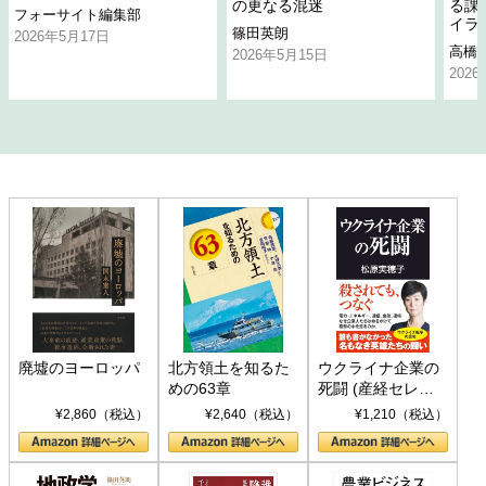
の更なる混迷
る課
フォーサイト編集部
イラ
篠田英朗
2026年5月17日
高橋
2026年5月15日
202
廃墟のヨーロッパ
北方領土を知るた
ウクライナ企業の
めの63章
死闘 (産経セレク
ト S 039)
¥2,860（税込）
¥2,640（税込）
¥1,210（税込）