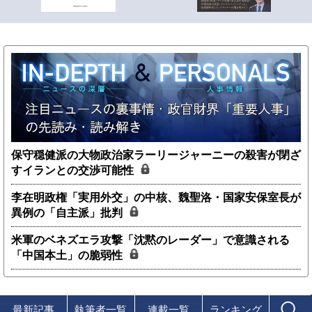
保守穏健派の大物政治家ラーリージャーニーの殺害が閉ざ
すイランとの交渉可能性
李在明政権「実用外交」の中核、魏聖洛・国家安保室長が
異例の「自主派」批判
米軍のベネズエラ攻撃「沈黙のレーダー」で意識される
「中国本土」の脆弱性
最新記事
執筆者一覧
連載一覧
ランキング