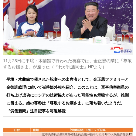
11月23日に平壌・木蘭館で行われた祝宴では、金正恩の隣に「尊敬
するお嬢さま」が座った（『わが民族同士』HPより）
平壌・木蘭館で催された祝宴への出席者として、金正恩ファミリーと
金徳訓総理に続いて崔善姫外相を紹介。このことは、軍事偵察衛星の
打ち上げ成功にロシアの技術協力があった可能性も示唆するが、推測
に留まる。娘の尊称は「尊敬するお嬢さま」に落ち着いたようだ。
『労働新聞』注目記事を毎週解読