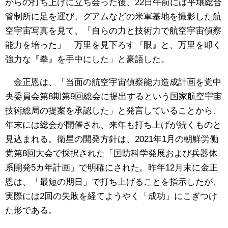
からの打ち上げに立ち会った後、22日午前には平壌総合
管制所に足を運び、グアムなどの米軍基地を撮影した航
空宇宙写真を見て、「自らの力と技術力で航空宇宙偵察
能力を培った」「万里を見下ろす『眼』と、万里を叩く
強力な『拳』を手中にした」と豪語した。
金正恩は、「当面の航空宇宙偵察能力造成計画を党中
央委員会第8期第9回総会に提出するという国家航空宇宙
技術総局の提案を承認した」と発言していることから、
年末には総会が開催され、来年も打ち上げが続くものと
見込まれる。衛星の開発方針は、2021年1月の朝鮮労働
党第8回大会で採択された「国防科学発展および兵器体
系開発5カ年計画」で明確にされた。昨年12月末に金正
恩は、「最短の期日」で打ち上げることを指示したが、
実際には2回の失敗を経てようやく「成功」にこぎつけ
た形である。