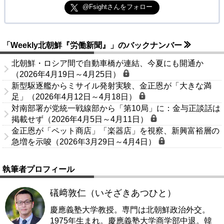
@Fsightさんをフォロー
「Weekly北朝鮮『労働新聞』」のバックナンバー
北朝鮮・ロシア間で自動車橋が連結、今夏にも開通か
（2026年4月19日～4月25日）
新型駆逐艦からミサイル発射実験、金正恩が「大きな満
足」（2026年4月12日～4月18日）
対南部署が党統一戦線部から「第10局」に：金与正談話は
掲載せず（2026年4月5日～4月11日）
金正恩が「ペット商店」「楽器店」を視察、新興富裕層の
急増を示唆（2026年3月29日～4月4日）
執筆者プロフィール
礒﨑敦仁（いそざきあつひと）
慶應義塾大学教授。専門は北朝鮮政治外交。
1975年生まれ。慶應義塾大学商学部中退。韓