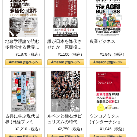
地政学理論で読む
誰が日本を降伏さ
農業ビジネス
多極化する世界：
せたか 原爆投
トランプとBRICS
下、ソ連参戦、そ
¥1,870（税込）
¥1,100（税込）
¥1,848（税込）
の挑戦
して聖断 (PHP新
書)
古典に学ぶ現代世
ルペンと極右ポピ
ウンコノミクス
界 (日経プレミア
ュリズムの時代：
(インターナショナ
シリーズ)
〈ヤヌス〉の二つ
ル新書)
¥1,210（税込）
¥2,750（税込）
¥1,045（税込）
の顔