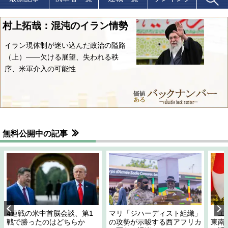
村上拓哉：混沌のイラン情勢
イラン現体制が迷い込んだ政治の隘路
（上）――欠ける展望、失われる秩
序、米軍介入の可能性
無料公開中の記事
4連戦の米中首脳会談、第1
マリ「ジハーディスト組織」
「エ
戦で勝ったのはどちらか
の攻勢が示唆する西アフリカ
東南