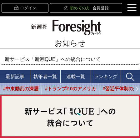
ログイン
初めての方
会員登録
お知らせ
新サービス「新潮QUE」への統合について
最新記事
執筆者一覧
連載一覧
ランキング
#中東動乱の深層
#トランプ2.0のアメリカ
#習近平体制の光