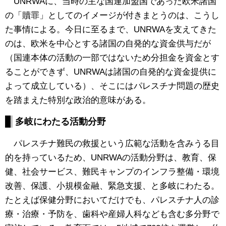
UNRWAに、当時の主な国連加盟国であった欧米諸国
の「贖罪」としてのイメージが付きまとうのは、こうし
た事情による。今日に至るまで、UNRWAを支えてきた
のは、欧米を中心とする諸国の自発的な資金供与だが
（国連本体の活動の一部ではないため分担金を資金とす
ることができず、UNRWAは諸国の自発的な資金提供に
よって成立している）、そこにはパレスチナ問題の歴史
を踏まえた特別な政治的意味がある。
多岐にわたる活動分野
パレスチナ難民の救援という広範な活動を含みうる目
的を持っているため、UNRWAの活動分野は、教育、保
健、社会サービス、難民キャンプのインフラ整備・環境
改善、保護、小規模金融、緊急支援、と多岐にわたる。
たとえば保健分野においてだけでも、パレスチナ人の診
療・治療・予防を、歯科や産婦人科なども含む多分野で