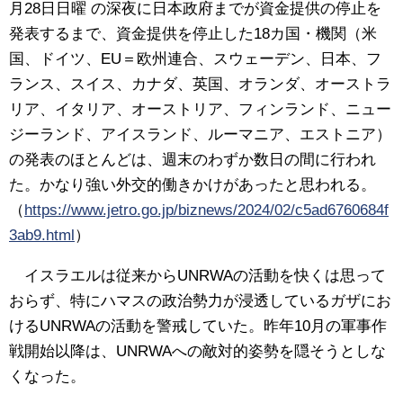
月28日日曜 の深夜に日本政府までが資金提供の停止を
発表するまで、資金提供を停止した18カ国・機関（米
国、ドイツ、EU＝欧州連合、スウェーデン、日本、フ
ランス、スイス、カナダ、英国、オランダ、オーストラ
リア、イタリア、オーストリア、フィンランド、ニュー
ジーランド、アイスランド、ルーマニア、エストニア）
の発表のほとんどは、週末のわずか数日の間に行われ
た。かなり強い外交的働きかけがあったと思われる。
（
https://www.jetro.go.jp/biznews/2024/02/c5ad6760684f
3ab9.html
）
イスラエルは従来からUNRWAの活動を快くは思って
おらず、特にハマスの政治勢力が浸透しているガザにお
けるUNRWAの活動を警戒していた。昨年10月の軍事作
戦開始以降は、UNRWAへの敵対的姿勢を隠そうとしな
くなった。