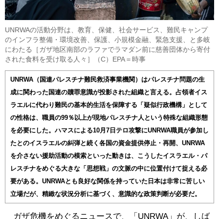
UNRWAの活動分野は、教育、保健、社会サービス、難民キャンプ
のインフラ整備・環境改善、保護、小規模金融、緊急支援、と多岐
にわたる［ガザ地区南部のラファでラマダン前に慈善団体から寄付
された食料を受け取る人々］（C）EPA＝時事
UNRWA（国連パレスチナ難民救済事業機関）はパレスチナ問題の生
成に関わった国連の贖罪意識が投影された組織と言える。占領者イス
ラエルに代わり難民の基本的生活を保障する「疑似行政機構」として
の性格は、職員の99％以上が現地パレスチナ人という特殊な組織形態
を必要にした。ハマスによる10月7日テロ攻撃にUNRWA職員が参加し
たとのイスラエルの糾弾と続く各国の資金提供停止・再開、UNRWA
を介さない援助活動の模索といった動きは、こうしたイスラエル・パ
レスチナをめぐる大きな「思想戦」の文脈の中に位置付けて捉える必
要がある。UNRWAとも良好な関係を持っていた日本は非常に苦しい
立場だが、精緻な状況分析に基づく、意識的な政策判断が必要だ。
ガザ危機をめぐるニュースで、「UNRWA」が、しば