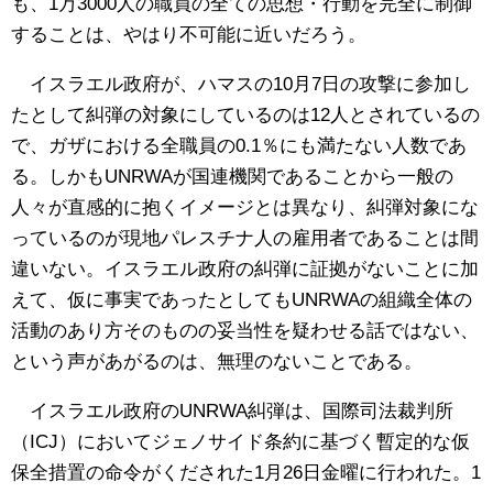
も、1万3000人の職員の全ての思想・行動を完全に制御
することは、やはり不可能に近いだろう。
イスラエル政府が、ハマスの10月7日の攻撃に参加し
たとして糾弾の対象にしているのは12人とされているの
で、ガザにおける全職員の0.1％にも満たない人数であ
る。しかもUNRWAが国連機関であることから一般の
人々が直感的に抱くイメージとは異なり、糾弾対象にな
っているのが現地パレスチナ人の雇用者であることは間
違いない。イスラエル政府の糾弾に証拠がないことに加
えて、仮に事実であったとしてもUNRWAの組織全体の
活動のあり方そのものの妥当性を疑わせる話ではない、
という声があがるのは、無理のないことである。
イスラエル政府のUNRWA糾弾は、国際司法裁判所
（ICJ）においてジェノサイド条約に基づく暫定的な仮
保全措置の命令がくだされた1月26日金曜に行われた。1