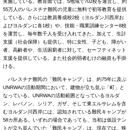
実施している。教育面では、5地域で702校を運営し、約
55万人のパレスチナ難民の児童に無料で初等教育を提供
している。さらには教員養成校2校（ヨルダン川西岸お
よびヨルダンに各1校）や、技能・職業訓練センター8校
を運営し、毎年数千人を受け入れてきた。加えて、生計
支援（社会保障）も提供し、特に女性、子ども、障がい
者、高齢者や、生活困窮者に対して、セーフティネット
支援を提供している。また社会的弱者むけの融資も手掛
ける。
パレスチナ難民の「難民キャンプ」は、約75年に及ぶ
UNRWAの活動期間において、建物が立ち並ぶ「町」と
なっている。UNRWAの活動範囲となっているヨルダ
ン、レバノン、シリア、ガザ、そして東エルサレムを含
むヨルダン川西岸には、認知されている難民キャンプが
58カ所ある。いずれの場合であっても、当初は仮設テン
トが立ち並んでいた「難民キャンプ」は、現在では、狭