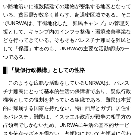
い路地沿いに複数階建ての建物が密集する地区となって
いる。貧困層が数多く暮らす、超過密区域である。そこ
でUNRWAは、市街地化した「難民キャンプ」の管理支
援として、キャンプ内のインフラ整備・環境改善事業な
どを行ってきている。そもそもパレスチナ難民を難民と
して「保護」するのも、UNRWAの主要な活動領域の一
つである。
「疑似行政機構」としての性格
このような広範な活動をしているUNRWAは、パレス
チナ難民にとって基本的生活の保障者であり、疑似行政
機構としての役割を持っている組織である。難民は本質
的に帰属する国家を持たない。特に西岸とガザに居住す
るパレスチナ難民は、イスラエル政府が戦争の相手方の
占領者でしかないため、UNRWAに生活の基本的サービ
スを依存せざるを得ない。占領地において占領者に代わ