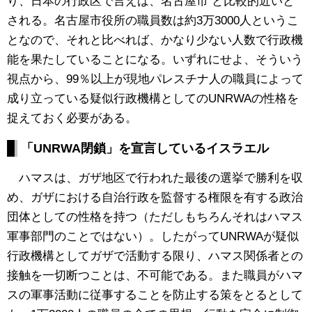
り、日本の行政区で言えば、名古屋市 と比較的近いと
される。名古屋市役所の職員数は約3万3000人というこ
となので、それと比べれば、かなり少ない人数で行政機
能を果たしていることになる。いずれにせよ、そういう
視点から、99％以上が現地パレスチナ人の職員によって
成り立っている疑似行政機構としてのUNRWAの性格を
捉えておく必要がある。
「UNRWA閉鎖」を宣言しているイスラエル
ハマスは、ガザ地区で行われた最後の選挙で勝利を収
め、ガザにおける自治行政を監督する権限を有する政治
団体としての性格を持つ（ただしもちろんそれはハマス
軍事部門のことではない）。したがってUNRWAが疑似
行政機構としてガザで活動する限り、ハマス関係者との
接触を一切断つことは、不可能である。また職員がハマ
スの軍事活動に従事することを防止する策をとるとして