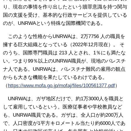
り、現在の事情を作り出したという贖罪意識を持つ関与
国の支援を受け、基本的な行政サービスを提供している
のが、UNRWAという特殊な国際機関である。
このような性格からUNRWAは、2万7756 人の職員を
擁する巨大組織となっている（2022年12月現在）。 そ
のうち、国際専門職員は 213 人とされ、1％にも満たな
い。つまり99％以上のUNRWA職員が、現地のパレスチ
ナ人である。UNRWAは、パレスチナ難民の雇用の観点
からも大きな機能を果たしているわけである。
（
https://www.mofa.go.jp/mofaj/files/100561377.pdf
）
UNRWAは、ガザ地区だけで、約1万3000人を職員と
して雇用しているという。医療従事者や学校教員など
も、UNRWA職員である。ガザは、全人口が約200万人
で、人口密度が1平方キロメートル当たり約6000人であ