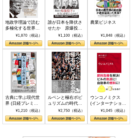
地政学理論で読む
誰が日本を降伏さ
農業ビジネス
多極化する世界：
せたか 原爆投
トランプとBRICS
下、ソ連参戦、そ
¥1,870（税込）
¥1,100（税込）
¥1,848（税込）
の挑戦
して聖断 (PHP新
書)
古典に学ぶ現代世
ルペンと極右ポピ
ウンコノミクス
界 (日経プレミア
ュリズムの時代：
(インターナショナ
シリーズ)
〈ヤヌス〉の二つ
ル新書)
¥1,210（税込）
¥2,750（税込）
¥1,045（税込）
の顔