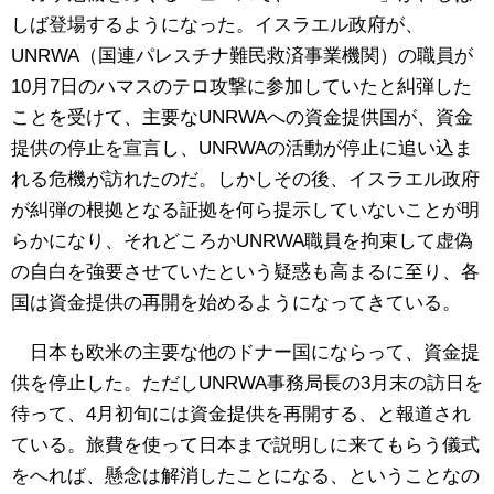
しば登場するようになった。イスラエル政府が、
UNRWA（国連パレスチナ難民救済事業機関）の職員が
10月7日のハマスのテロ攻撃に参加していたと糾弾した
ことを受けて、主要なUNRWAへの資金提供国が、資金
提供の停止を宣言し、UNRWAの活動が停止に追い込ま
れる危機が訪れたのだ。しかしその後、イスラエル政府
が糾弾の根拠となる証拠を何ら提示していないことが明
らかになり、それどころかUNRWA職員を拘束して虚偽
の自白を強要させていたという疑惑も高まるに至り、各
国は資金提供の再開を始めるようになってきている。
日本も欧米の主要な他のドナー国にならって、資金提
供を停止した。ただしUNRWA事務局長の3月末の訪日を
待って、4月初旬には資金提供を再開する、と報道され
ている。旅費を使って日本まで説明しに来てもらう儀式
をへれば、懸念は解消したことになる、ということなの