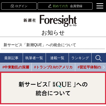
ログイン
初めての方
会員登録
お知らせ
新サービス「新潮QUE」への統合について
最新記事
執筆者一覧
連載一覧
ランキング
#中東動乱の深層
#トランプ2.0のアメリカ
#習近平体制の光