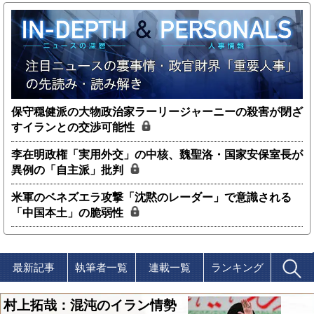
保守穏健派の大物政治家ラーリージャーニーの殺害が閉ざ
すイランとの交渉可能性
李在明政権「実用外交」の中核、魏聖洛・国家安保室長が
異例の「自主派」批判
米軍のベネズエラ攻撃「沈黙のレーダー」で意識される
「中国本土」の脆弱性
最新記事
執筆者一覧
連載一覧
ランキング
村上拓哉：混沌のイラン情勢