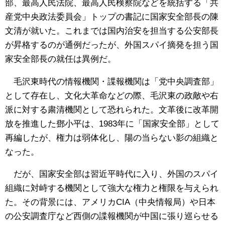
部、最高人民法院、最高人民検察院などを統括する「共
産党中央政法委員会」トップの書記に国家安全部長の陳
文清が就いた。これまでは国内治安を担当する公安部長
が昇格するのが通例だったが、外国スパイ摘発を担う国
家安全部長の就任は異例だ。
毛沢東時代の情報機関・諜報機関は「党中央調査部」
として存在し、文化大革命などの際、毛沢東の政敵や右
派に対する粛清機関として恐れられた。文革後に改革開
放を推進した鄧小平は、1983年に「国家安全部」として
再編したが、権力は弱体化し、陽の当らない影の組織と
なった。
だが、国家安全部は習近平時代に入り、外国のスパイ
組織に対峙する機関として強大な権力と権限を与えられ
た。その背景には、アメリカCIA（中央情報局）や日本
の公安調査庁など西側の諜報機関が中国に張り巡らせる