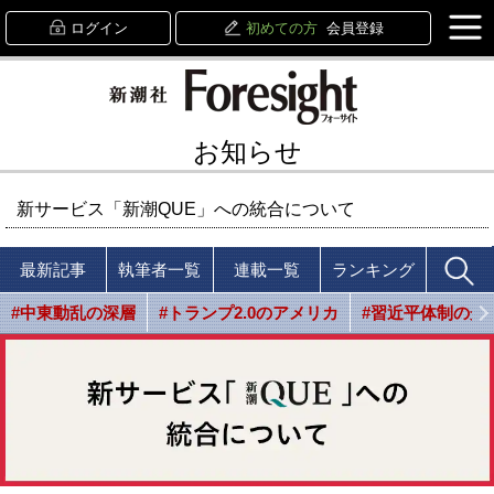
ログイン
初めての方
会員登録
お知らせ
新サービス「新潮QUE」への統合について
最新記事
執筆者一覧
連載一覧
ランキング
#中東動乱の深層
#トランプ2.0のアメリカ
#習近平体制の光