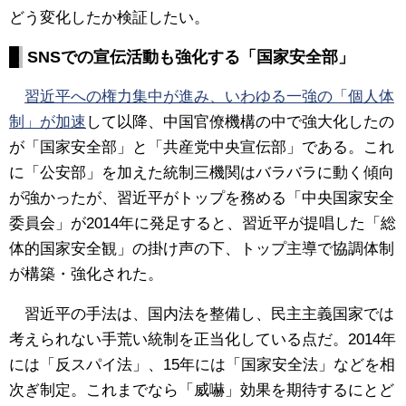
どう変化したか検証したい。
SNSでの宣伝活動も強化する「国家安全部」
習近平への権力集中が進み、いわゆる一強の「個人体
制」が加速
して以降、中国官僚機構の中で強大化したの
が「国家安全部」と「共産党中央宣伝部」である。これ
に「公安部」を加えた統制三機関はバラバラに動く傾向
が強かったが、習近平がトップを務める「中央国家安全
委員会」が2014年に発足すると、習近平が提唱した「総
体的国家安全観」の掛け声の下、トップ主導で協調体制
が構築・強化された。
習近平の手法は、国内法を整備し、民主主義国家では
考えられない手荒い統制を正当化している点だ。2014年
には「反スパイ法」、15年には「国家安全法」などを相
次ぎ制定。これまでなら「威嚇」効果を期待するにとど