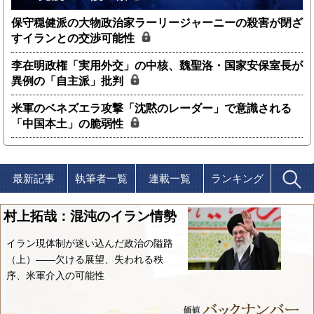
保守穏健派の大物政治家ラーリージャーニーの殺害が閉ざ
すイランとの交渉可能性
李在明政権「実用外交」の中核、魏聖洛・国家安保室長が
異例の「自主派」批判
米軍のベネズエラ攻撃「沈黙のレーダー」で意識される
「中国本土」の脆弱性
最新記事
執筆者一覧
連載一覧
ランキング
村上拓哉：混沌のイラン情勢
イラン現体制が迷い込んだ政治の隘路
（上）――欠ける展望、失われる秩
序、米軍介入の可能性