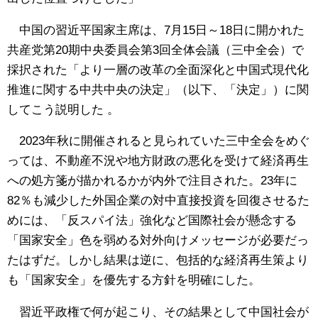
中国の習近平国家主席は、7月15日～18日に開かれた
共産党第20期中央委員会第3回全体会議（三中全会）で
採択された「より一層の改革の全面深化と中国式現代化
推進に関する中共中央の決定」（以下、「決定」）に関
してこう説明した 。
2023年秋に開催されると見られていた三中全会をめぐ
っては、不動産不況や地方財政の悪化を受けて経済再生
への処方箋が描かれるかが内外で注目された。23年に
82％も減少した外国企業の対中直接投資を回復させるた
めには、「反スパイ法」強化など国際社会が懸念する
「国家安全」色を弱める対外向けメッセージが必要だっ
たはずだ。しかし結果は逆に、包括的な経済再生策より
も「国家安全」を優先する方針を明確にした。
習近平政権で何が起こり、その結果として中国社会が