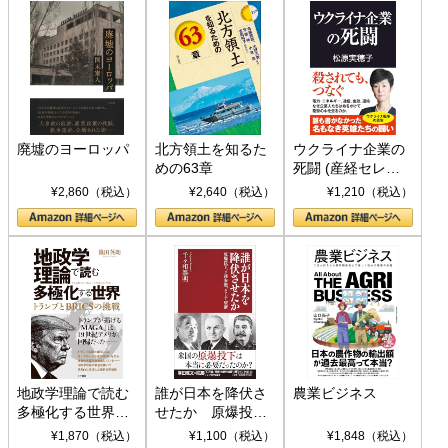
廃墟のヨーロッパ
北方領土を知るた
ウクライナ企業の
めの63章
死闘 (産経セレク
ト S 039)
¥2,860（税込）
¥2,640（税込）
¥1,210（税込）
地政学理論で読む
誰が日本を降伏さ
農業ビジネス
多極化する世界：
せたか 原爆投
トランプとBRICS
下、ソ連参戦、そ
¥1,870（税込）
¥1,100（税込）
¥1,848（税込）