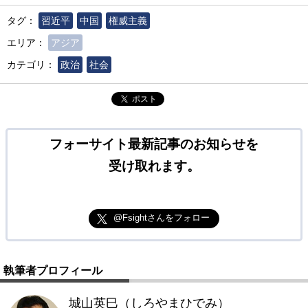
タグ：
習近平
中国
権威主義
エリア：
アジア
カテゴリ：
政治
社会
ポスト
フォーサイト最新記事のお知らせを
受け取れます。
@Fsightさんをフォロー
執筆者プロフィール
城山英巳（しろやまひでみ）