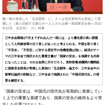
陳一新が発表した「五反闘争」に、人々は毛沢東時代を想起して震
撼した［最も信頼する腹心の一人とされる陳一新国家安全相＝2022
年10月、北京市］（C）時事
三中全会開催が7月までずれ込んだ一因には、より優先度の高い課題
として人民解放軍の立て直しがあったと考えられる。中国を取り巻く
「不安全」「不安定」に対する習近平の危機意識は強い。経済がテー
マの三中全会で採択された重要文書が「国家の安全」を強調する内容
になったことは、それを如実に示すだろう。党幹部養成機関の機関紙
に国家安全部長が寄稿した異例の「五反闘争」論文や、三中全会中の
新華社論評の削除など、三中全会で強調された「中国式現代化」の背
景を解読する。
「国家の安全は、中国式の現代化が長期的に発展してい
く上での重要な基礎であり、国家の安全の維持をより突
出した位置づけとした」