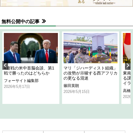
無料公開中の記事
4連戦の米中首脳会談、第1
マリ「ジハーディスト組織」
「エ
戦で勝ったのはどちらか
の攻勢が示唆する西アフリカ
東南
の更なる混迷
る課
フォーサイト編集部
イラ
篠田英朗
2026年5月17日
高橋
2026年5月15日
202