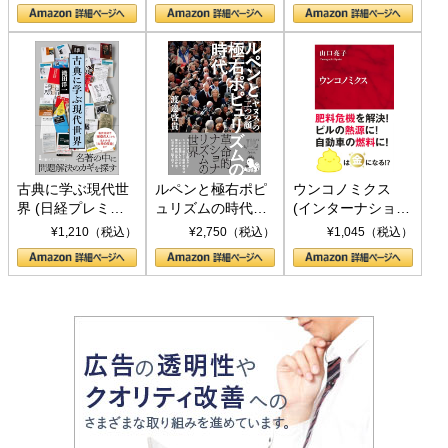
の挑戦
して聖断 (PHP新
書)
古典に学ぶ現代世
ルペンと極右ポピ
ウンコノミクス
界 (日経プレミア
ュリズムの時代：
(インターナショナ
シリーズ)
〈ヤヌス〉の二つ
ル新書)
¥1,210（税込）
¥2,750（税込）
¥1,045（税込）
の顔