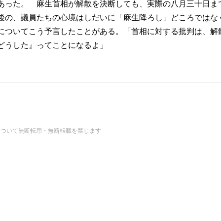
あった。 麻生首相が解散を決断しても、実際の八月三十日ま
後の、議員たちの心境はしだいに「麻生降ろし」どころではな
についてこう予言したことがある。「首相に対する批判は、解
どうした』ってことになるよ」
の画像・データについて無断転用・無断転載を禁じます