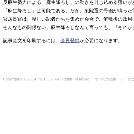
反麻生勢力による「麻生降ろし」の動きを封じ込める狙いが
「麻生降ろし」は可能である。だが、衆院選の号砲が鳴った
官房長官は、親しい記者たちを集めた会合で、解散後の政局
そんなもの関係ない。麻生降ろしなんて言っても、『それが
記事全文を印刷するには、
会員登録
が必要になります。
Copyright © 2026 SHINCHOSHA All Rights Reserved. すべて