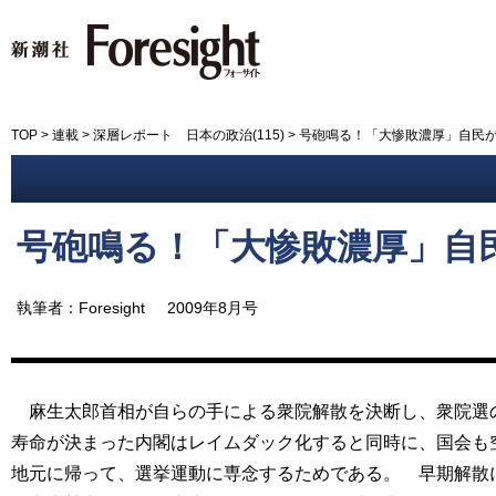
新潮社 Foresight フォーサイ
TOP
>
連載
>
深層レポート 日本の政治(115)
>
号砲鳴る！「大惨敗濃厚」自民
号砲鳴る！「大惨敗濃厚」自
執筆者：Foresight
2009年8月号
麻生太郎首相が自らの手による衆院解散を決断し、衆院選の
寿命が決まった内閣はレイムダック化すると同時に、国会も
地元に帰って、選挙運動に専念するためである。 早期解散