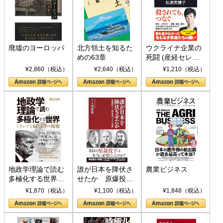
廃墟のヨーロッパ
北方領土を知るた
ウクライナ企業の
めの63章
死闘 (産経セレク
ト S 039)
¥2,860（税込）
¥2,640（税込）
¥1,210（税込）
地政学理論で読む
誰が日本を降伏さ
農業ビジネス
多極化する世界：
せたか 原爆投
トランプとBRICS
下、ソ連参戦、そ
¥1,870（税込）
¥1,100（税込）
¥1,848（税込）
の挑戦
して聖断 (PHP新
書)