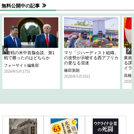
無料公開中の記事
4連戦の米中首脳会談、第1
マリ「ジハーディスト組織」
「エ
戦で勝ったのはどちらか
の攻勢が示唆する西アフリカ
東南
の更なる混迷
る課
フォーサイト編集部
イラ
篠田英朗
2026年5月17日
高橋
2026年5月15日
202