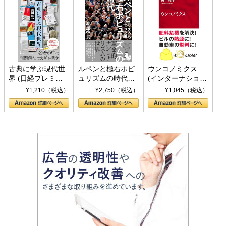
古典に学ぶ現代世
ルペンと極右ポピ
ウンコノミクス
界 (日経プレミア
ュリズムの時代：
(インターナショナ
シリーズ)
〈ヤヌス〉の二つ
ル新書)
¥1,210（税込）
¥2,750（税込）
¥1,045（税込）
の顔