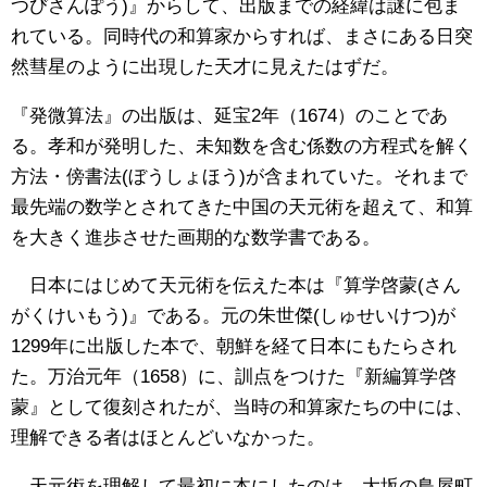
つびさんぽう)』からして、出版までの経緯は謎に包ま
れている。同時代の和算家からすれば、まさにある日突
然彗星のように出現した天才に見えたはずだ。
『発微算法』の出版は、延宝2年（1674）のことであ
る。孝和が発明した、未知数を含む係数の方程式を解く
方法・傍書法(ぼうしょほう)が含まれていた。それまで
最先端の数学とされてきた中国の天元術を超えて、和算
を大きく進歩させた画期的な数学書である。
日本にはじめて天元術を伝えた本は『算学啓蒙(さん
がくけいもう)』である。元の朱世傑(しゅせいけつ)が
1299年に出版した本で、朝鮮を経て日本にもたらされ
た。万治元年（1658）に、訓点をつけた『新編算学啓
蒙』として復刻されたが、当時の和算家たちの中には、
理解できる者はほとんどいなかった。
天元術を理解して最初に本にしたのは、大坂の鳥屋町