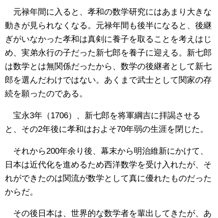
元禄年間に入ると、孝和の数学研究にはあまり大きな
動きが見られなくなる。元禄年間も後半になると、後継
ぎがいなかった孝和は真剣に養子を取ることを考えはじ
め、実弟永行の子だった新七郎を養子に迎える。新七郎
は数学とは無関係だったから、数学の後継者として新七
郎を選んだわけではない。あくまで武士として関家の存
続を願ったのである。
宝永3年（1706）、新七郎を将軍綱吉に拝謁させる
と、その2年後に孝和はおよそ70年弱の生涯を閉じた。
それから200年余り後、幕末から明治維新にかけて、
日本は近代化を進めるため西洋数学を受け入れたが、そ
れができたのは関流が数学として真に優れたものだった
からだ。
その後日本は、世界的な数学者を輩出してきたが、あ