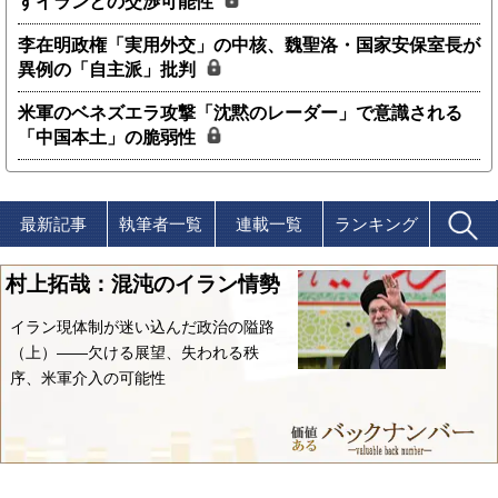
すイランとの交渉可能性
李在明政権「実用外交」の中核、魏聖洛・国家安保室長が
異例の「自主派」批判
米軍のベネズエラ攻撃「沈黙のレーダー」で意識される
「中国本土」の脆弱性
最新記事
執筆者一覧
連載一覧
ランキング
村上拓哉：混沌のイラン情勢
イラン現体制が迷い込んだ政治の隘路
（上）――欠ける展望、失われる秩
序、米軍介入の可能性