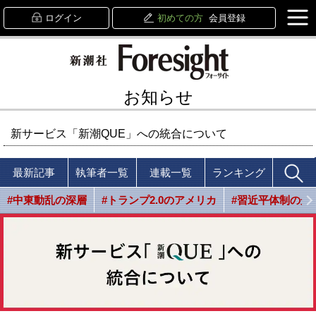
ログイン
初めての方
会員登録
お知らせ
新サービス「新潮QUE」への統合について
最新記事
執筆者一覧
連載一覧
ランキング
#中東動乱の深層
#トランプ2.0のアメリカ
#習近平体制の光