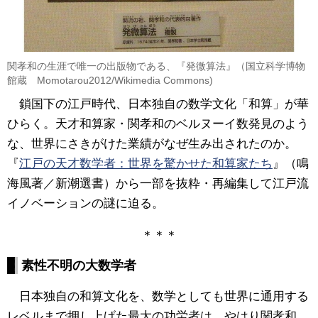
関孝和の生涯で唯一の出版物である、『発微算法』（国立科学博物
館蔵 Momotarou2012/Wikimedia Commons)
鎖国下の江戸時代、日本独自の数学文化「和算」が華
ひらく。天才和算家・関孝和のベルヌーイ数発見のよう
な、世界にさきがけた業績がなぜ生み出されたのか。
『
江戸の天才数学者：世界を驚かせた和算家たち
』（鳴
海風著／新潮選書）から一部を抜粋・再編集して江戸流
イノベーションの謎に迫る。
＊＊＊
素性不明の大数学者
日本独自の和算文化を、数学としても世界に通用する
レベルまで押し上げた最大の功労者は、やはり関孝和