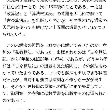
に住む沢口一之で、実に13年後のことである。一之は、
『改算記』と『算法根源記』の遺題を天元術で解いて
『古今算法記』を出版したのだが、その巻末には通常の
天元術を使っても解けない十五問の遺題(いだい)がつけ
られていた。
この未解決の難題を、鮮やかに解いてみせたのが、孝
和の『発微算法』であった。出版されたのは『古今算法
記』から3年後の延宝2年（1674）であるが、どうやら孝
和は『古今算法記』の遺題を見た瞬間に、その解法もわ
かっていたようである。いつでも解法を出版できる状態
だったが、当時甲府藩では深刻な不作から一揆が発生
し、それが江戸桜田の屋敷への門訴にまで発展してい
て、御用第一の孝和には数学書を出版するのは憚られた
のであろう。