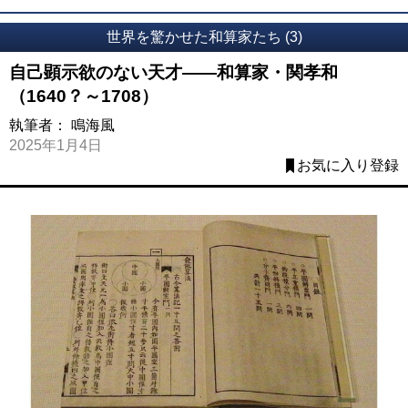
世界を驚かせた和算家たち (3)
自己顕示欲のない天才――和算家・関孝和
（1640？～1708）
執筆者：
鳴海風
2025年1月4日
お気に入り登録