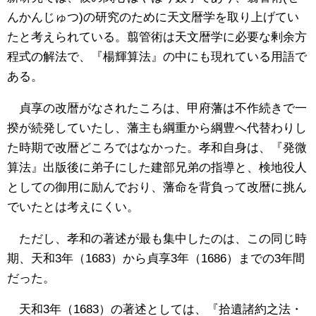
んかんじゅつ)の研究のために天文暦学を取り上げてい
たと考えられている。翦管術は天文暦学に必要な剰余方
程式の解法で、『楊輝算法』の中にも現れている用語で
ある。
貞享の改暦がなされたころは、甲府藩は不作続きで一
揆が続発していたし、藩主も綱重から綱豊へ代替わりし
た時期で改暦どころではなかった。孝和自身は、『発微
算法』出版後に弟子にした建部兄弟の指導と、検地役人
としての御用に励んでおり、藩命を背負って改暦に挑ん
でいたとは考えにくい。
ただし、孝和の著述が最も集中したのは、この同じ時
期、天和3年（1683）から貞享3年（1686）までの3年間
だった。
天和3年（1683）の著述としては、『拾遺諸約之法・