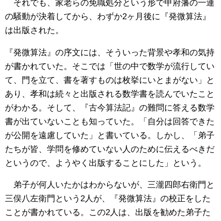
それでも、家老らの免職処分という形で甲府藩の一連
の騒動が決着してから、わずか2ヶ月後に『発微算法』
は出版された。
『発微算法』の序文には、そういった背景や孝和の気持
が書かれていた。そこでは「世の中で数学が流行してい
て、門を立て、書を著すものは枚挙にいとまがない」と
あり、孝和は続々と出版される数学書を読んでいたこと
がわかる。そして、『古今算法記』の難問に答える数学
書が出ていないことも知っていた。「自分は回答できた
が公開を遠慮していた」と書いている。しかし、「弟子
たちが皆、学問を修めていない人のために伝えるべきだ
というので、ようやく出版することにした」という。
弟子が何人いたかはわからないが、三瀧四郎右衛門と
三俣八左衛門という2人が、『発微算法』の校正をした
ことが書かれている。この2人は、出版を勧めた弟子た