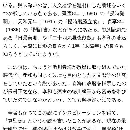
いる。興味深いのは、天文暦学を題材にした著述をいく
つか残している点である。延宝8年（1680）の『授時発
明』、天和元年（1681）の『授時暦経立成』、貞享3年
（1686）の『関訂書』などがそれにあたる。観測記録で
ある『日景実測』や『二十四気昼夜刻数』も孝和の著述
らしく、実際に日影の長さから1年（太陽年）の長さも
知ろうとしていたようだ。
この頃は、ちょうど渋川春海が改暦に取り組んでいた
時代で、孝和も同じく改暦を目的とした天文暦学の研究
をしていたという説があった。春海に改暦を指示したの
が保科正之なら、孝和も藩主の徳川綱重から密命を帯び
ていたのではないかという、とても興味深い話である。
筆者もかつてこの説にインスピレーションを得て、
『算聖伝』という小説を書いたことがあるが、現在の最
新研究では、彼の関心はやはり数学であり、翦管術(せ