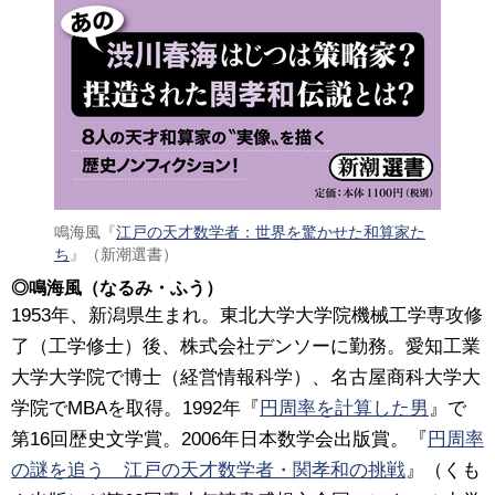
鳴海風『
江戸の天才数学者：世界を驚かせた和算家た
ち
』（新潮選書）
◎鳴海風（なるみ・ふう）
1953年、新潟県生まれ。東北大学大学院機械工学専攻修
了（工学修士）後、株式会社デンソーに勤務。愛知工業
大学大学院で博士（経営情報科学）、名古屋商科大学大
学院でMBAを取得。1992年『
円周率を計算した男
』で
第16回歴史文学賞。2006年日本数学会出版賞。『
円周率
の謎を追う 江戸の天才数学者・関孝和の挑戦
』（くも