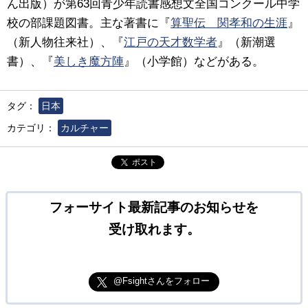
ん出版）が第63回青少年読書感想文全国コンクール中学
校の部課題図書。主な著書に『
算聖伝 関孝和の生涯
』
（新人物往来社）、『
江戸の天才数学者
』（新潮選
書）、『
美しき魔方陣
』（小学館）などがある。
タグ：
日本
カテゴリ：
カルチャー
ポスト
フォーサイト最新記事のお知らせを
受け取れます。
@Fsightさんをフォロー