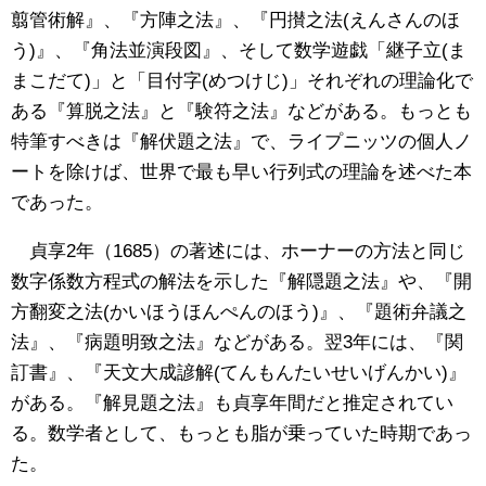
翦管術解』、『方陣之法』、『円攅之法(えんさんのほ
う)』、『角法並演段図』、そして数学遊戯「継子立(ま
まこだて)」と「目付字(めつけじ)」それぞれの理論化で
ある『算脱之法』と『験符之法』などがある。もっとも
特筆すべきは『解伏題之法』で、ライプニッツの個人ノ
ートを除けば、世界で最も早い行列式の理論を述べた本
であった。
貞享2年（1685）の著述には、ホーナーの方法と同じ
数字係数方程式の解法を示した『解隠題之法』や、『開
方翻変之法(かいほうほんぺんのほう)』、『題術弁議之
法』、『病題明致之法』などがある。翌3年には、『関
訂書』、『天文大成諺解(てんもんたいせいげんかい)』
がある。『解見題之法』も貞享年間だと推定されてい
る。数学者として、もっとも脂が乗っていた時期であっ
た。