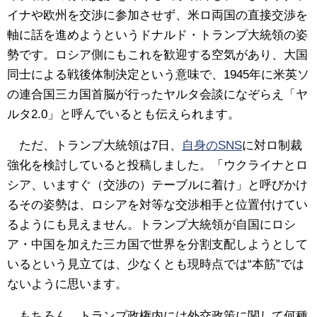
イナや欧州を交渉に参加させず、米ロ両国の直接交渉を
軸に話を進めようというドナルド・トランプ大統領の姿
勢です。ロシア側にもこれを歓迎する空気があり、大国
同士による戦後体制決定という意味で、1945年に米英ソ
の連合国三カ国首脳が行ったヤルタ会談になぞらえ「ヤ
ルタ2.0」と呼んでいるとも伝えられます。
ただ、トランプ大統領は7日、
自身のSNS
に対ロ制裁
強化を検討していると投稿しました。「ウクライナとロ
シア、いますぐ（交渉の）テーブルに着け」と呼びかけ
るその姿勢は、ロシアを対等な交渉相手と位置付けてい
るようにも見えません。トランプ大統領が自国にロシ
ア・中国を加えた三カ国で世界を分割支配しようとして
いるという見立ては、少なくとも現時点では“本筋”では
ないように思います。
もちろん、トランプ政権内には外交政策に関して何種