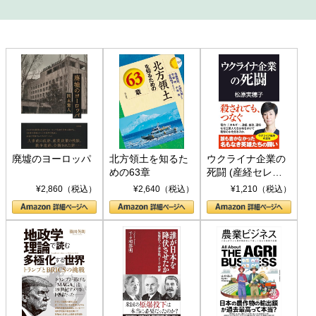
廃墟のヨーロッパ
北方領土を知るた
ウクライナ企業の
めの63章
死闘 (産経セレク
ト S 039)
¥2,860（税込）
¥2,640（税込）
¥1,210（税込）