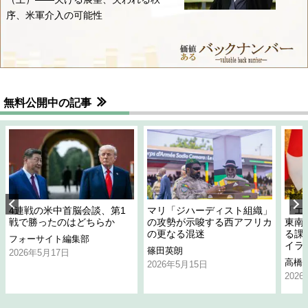
序、米軍介入の可能性
無料公開中の記事
4連戦の米中首脳会談、第1
マリ「ジハーディスト組織」
「エ
戦で勝ったのはどちらか
の攻勢が示唆する西アフリカ
東南
の更なる混迷
る課
フォーサイト編集部
イラ
篠田英朗
2026年5月17日
高橋
2026年5月15日
202