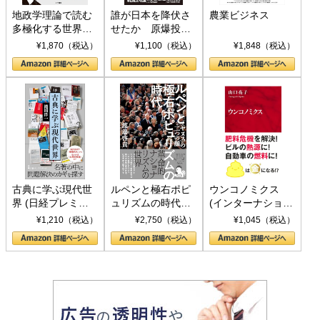
地政学理論で読む
誰が日本を降伏さ
農業ビジネス
多極化する世界：
せたか 原爆投
トランプとBRICS
下、ソ連参戦、そ
¥1,870（税込）
¥1,100（税込）
¥1,848（税込）
の挑戦
して聖断 (PHP新
書)
古典に学ぶ現代世
ルペンと極右ポピ
ウンコノミクス
界 (日経プレミア
ュリズムの時代：
(インターナショナ
シリーズ)
〈ヤヌス〉の二つ
ル新書)
¥1,210（税込）
¥2,750（税込）
¥1,045（税込）
の顔