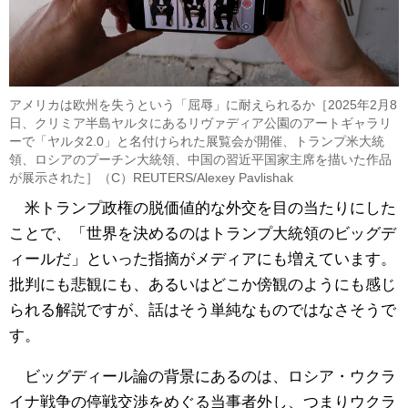
アメリカは欧州を失うという「屈辱」に耐えられるか［2025年2月8
日、クリミア半島ヤルタにあるリヴァディア公園のアートギャラリ
ーで「ヤルタ2.0」と名付けられた展覧会が開催、トランプ米大統
領、ロシアのプーチン大統領、中国の習近平国家主席を描いた作品
が展示された］（C）REUTERS/Alexey Pavlishak
米トランプ政権の脱価値的な外交を目の当たりにした
ことで、「世界を決めるのはトランプ大統領のビッグデ
ィールだ」といった指摘がメディアにも増えています。
批判にも悲観にも、あるいはどこか傍観のようにも感じ
られる解説ですが、話はそう単純なものではなさそうで
す。
ビッグディール論の背景にあるのは、ロシア・ウクラ
イナ戦争の停戦交渉をめぐる当事者外し、つまりウクラ