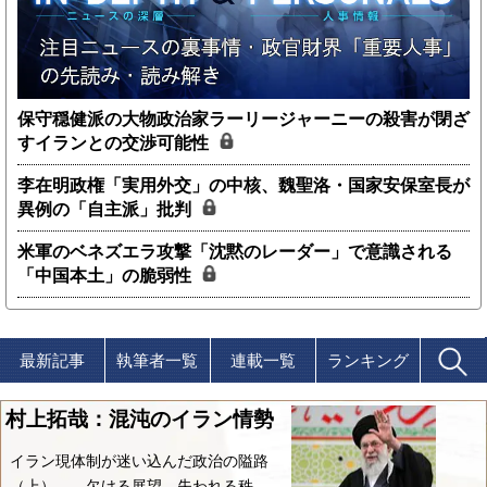
保守穏健派の大物政治家ラーリージャーニーの殺害が閉ざ
すイランとの交渉可能性
李在明政権「実用外交」の中核、魏聖洛・国家安保室長が
異例の「自主派」批判
米軍のベネズエラ攻撃「沈黙のレーダー」で意識される
「中国本土」の脆弱性
最新記事
執筆者一覧
連載一覧
ランキング
村上拓哉：混沌のイラン情勢
イラン現体制が迷い込んだ政治の隘路
（上）――欠ける展望、失われる秩