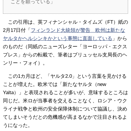
ことを願っている」
この引用は、英フィナンシャル・タイムズ（FT）紙の
2月17日付「
フィンランド大統領が警告 欧州は新たな
ヤルタかヘルシンキかという事態に直面している
」から
のものだ（同紙のニューズレター「ヨーロッパ・エクス
プレス」からの転載で、筆者はブリュッセル支局長のヘ
ンリー・フォイ）。
この1カ月ほど、「ヤルタ2.0」という言葉を見かける
ことが増えた。欧米では「新たなヤルタ（new
Yalta）」と表現されることが多いが、意味するところは
同じだ。米ロが当事者を交えることなく、ロシア・ウク
ライナ戦争と欧州の安全保障体制について協議し、決め
てしまいそうだとの危機感が高まるなかで注目されるよ
うになった。