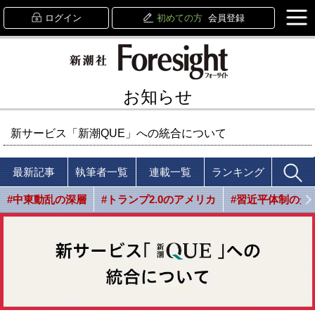
ログイン
初めての方
会員登録
お知らせ
新サービス「新潮QUE」への統合について
最新記事
執筆者一覧
連載一覧
ランキング
#中東動乱の深層
#トランプ2.0のアメリカ
#習近平体制の光