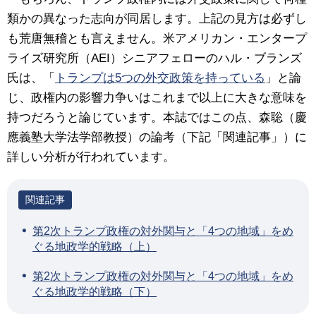
類かの異なった志向が同居します。上記の見方は必ずし
も荒唐無稽とも言えません。米アメリカン・エンタープ
ライズ研究所（AEI）シニアフェローのハル・ブランズ
氏は、「
トランプは5つの外交政策を持っている
」と論
じ、政権内の影響力争いはこれまで以上に大きな意味を
持つだろうと論じています。本誌ではこの点、森聡（慶
應義塾大学法学部教授）の論考（下記「関連記事」）に
詳しい分析が行われています。
第2次トランプ政権の対外関与と「4つの地域」をめ
ぐる地政学的戦略（上）
第2次トランプ政権の対外関与と「4つの地域」をめ
ぐる地政学的戦略（下）