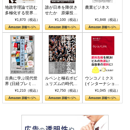
地政学理論で読む
誰が日本を降伏さ
農業ビジネス
多極化する世界：
せたか 原爆投
トランプとBRICS
下、ソ連参戦、そ
¥1,870（税込）
¥1,100（税込）
¥1,848（税込）
の挑戦
して聖断 (PHP新
書)
古典に学ぶ現代世
ルペンと極右ポピ
ウンコノミクス
界 (日経プレミア
ュリズムの時代：
(インターナショナ
シリーズ)
〈ヤヌス〉の二つ
ル新書)
¥1,210（税込）
¥2,750（税込）
¥1,045（税込）
の顔