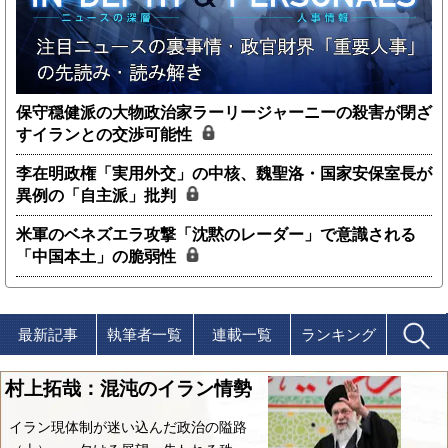
保守穏健派の大物政治家ラーリージャーニーの殺害が閉ざ
すイランとの交渉可能性
李在明政権「実用外交」の中核、魏聖洛・国家安保室長が
異例の「自主派」批判
米軍のベネズエラ攻撃「沈黙のレーダー」で意識される
「中国本土」の脆弱性
最新記事
執筆者一覧
連載一覧
ランキング
村上拓哉：混沌のイラン情勢
イラン現体制が迷い込んだ政治の隘路