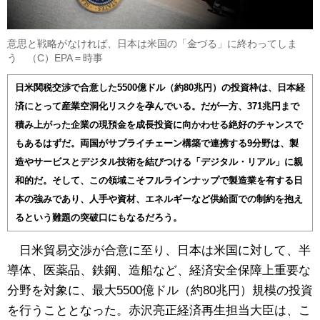
意思と戦略がなければ、日本は米国の「金づる」に終わってしま
う （C）EPA＝時事
日米関税交渉で合意した5500億ドル（約80兆円）の投資枠は、日本経
済にとって産業空洞化リスクを孕んでいる。だが一方、371兆円まで
積み上がった企業の現預金を成長投資に向かわせる絶好のチャンスで
もあるはずだ。両国がサプライチェーン構築で連携する9分野は、製
造やサービスとデジタル技術を結びつける「デジタル・リアル」に親
和的だ。そして、この領域こそフルラインナップで製造業を有する日
本の強みであり、人手や資材、エネルギーなど供給面での制約を抱え
るという難題の突破口にもなるだろう。
日米貿易交渉が合意に至り、日本は米国に対して、半
導体、医薬品、鉄鋼、造船など、経済安全保障上重要な
分野を対象に、最大5500億ドル（約80兆円）規模の投資
を行うこととなった。赤沢亮正経済再生担当大臣は、こ