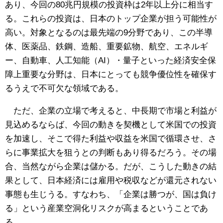
あり、今回の80兆円規模の投資枠は2年以上分に相当す
る。これらの投資は、日本のトップ企業が担う可能性が
高い。対象となるのは最先端の9分野であり、この半導
体、医薬品、鉄鋼、造船、重要鉱物、航空、エネルギ
ー、自動車、人工知能（AI）・量子といった経済安全保
障上重要な分野は、日本にとっても競争優位性を確保す
るうえで不可欠な領域である。
ただ、企業の立場で考えると、中長期で市場と利益が
見込めるならば、今回の動きを契機として米国での投資
を加速し、そこで得た利益や収益を米国で循環させ、さ
らに事業拡大を狙うとの判断もあり得るだろう。その場
合、当然ながら企業は儲かる。だが、こうした動きの結
果として、日本経済には雇用や税収などが還元されない
事態も生じうる。すなわち、「企業は勝つが、国は負け
る」という産業空洞化リスクが高まるということであ
る。