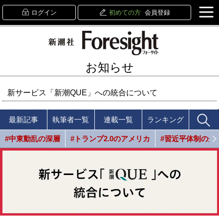
ログイン
初めての方
会員登録
お知らせ
新サービス「新潮QUE」への統合について
最新記事
執筆者一覧
連載一覧
ランキング
#中東動乱の深層
#トランプ2.0のアメリカ
#習近平体制の光