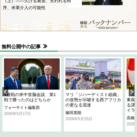
（上）――欠ける展望、失われる秩
序、米軍介入の可能性
無料公開中の記事
4連戦の米中首脳会談、第1
マリ「ジハーディスト組織」
「エ
戦で勝ったのはどちらか
の攻勢が示唆する西アフリカ
東南
の更なる混迷
る課
フォーサイト編集部
イラ
篠田英朗
2026年5月17日
高橋
2026年5月15日
202