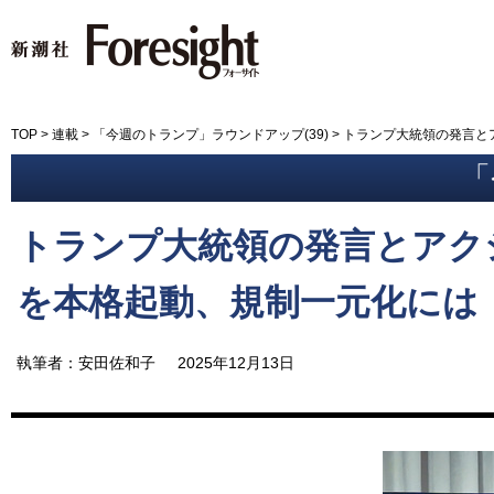
新潮社 Foresight フォーサイ
TOP
>
連載
>
「今週のトランプ」ラウンドアップ(39)
>
トランプ大統領の発言とア
「
トランプ大統領の発言とアクシ
を本格起動、規制一元化には
執筆者：安田佐和子
2025年12月13日