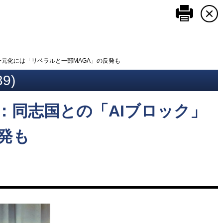
このペ
一元化には「リベラルと一部MAGA」の反発も
9)
）：同志国との「AIブロック」
発も