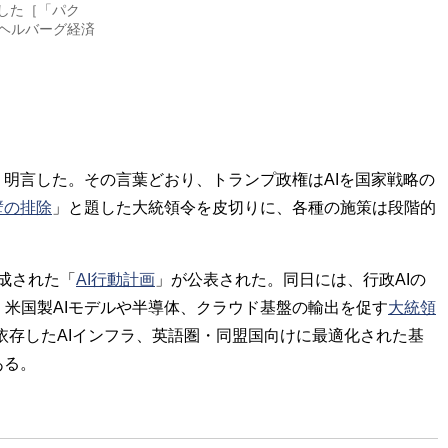
した［「パク
ヘルバーグ経済
う明言した。その言葉どおり、トランプ政権はAIを国家戦略の
壁の排除
」と題した大統領令を皮切りに、各種の施策は段階的
成された「
AI行動計画
」が公表された。同日には、行政AIの
米国製AIモデルや半導体、クラウド基盤の輸出を促す
大統領
依存したAIインフラ、英語圏・同盟国向けに最適化された基
ある。