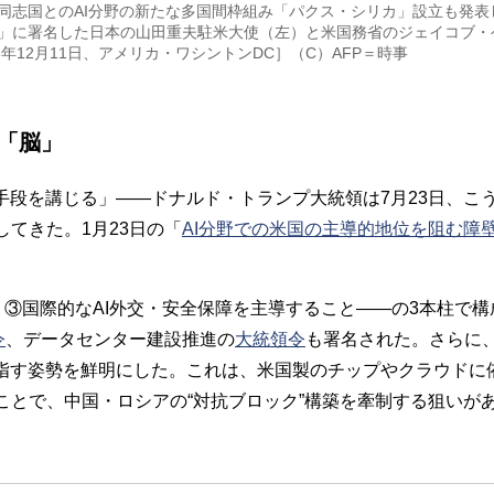
同志国とのAI分野の新たな多国間枠組み「パクス・シリカ」設立も発表
」に署名した日本の山田重夫駐米大使（左）と米国務省のジェイコブ・
5年12月11日、アメリカ・ワシントンDC］（C）AFP＝時事
「脳」
手段を講じる」――ドナルド・トランプ大統領は7月23日、こ
てきた。1月23日の「
AI分野での米国の主導的地位を阻む障
、③国際的なAI外交・安全保障を主導すること――の3本柱で構
令
、データセンター建設推進の
大統領令
も署名された。さらに、
指す姿勢を鮮明にした。これは、米国製のチップやクラウドに
とで、中国・ロシアの“対抗ブロック”構築を牽制する狙いが