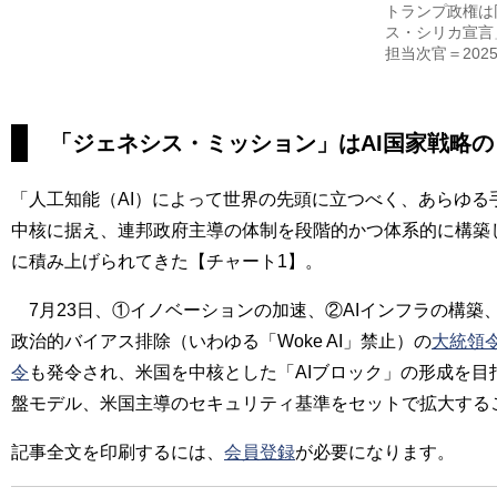
トランプ政権は
ス・シリカ宣言
担当次官＝202
「ジェネシス・ミッション」はAI国家戦略の
「人工知能（AI）によって世界の先頭に立つべく、あらゆる
中核に据え、連邦政府主導の体制を段階的かつ体系的に構築し
に積み上げられてきた【チャート1】。
7月23日、①イノベーションの加速、②AIインフラの構築
政治的バイアス排除（いわゆる「Woke AI」禁止）の
大統領
令
も発令され、米国を中核とした「AIブロック」の形成を目
盤モデル、米国主導のセキュリティ基準をセットで拡大するこ
記事全文を印刷するには、
会員登録
が必要になります。